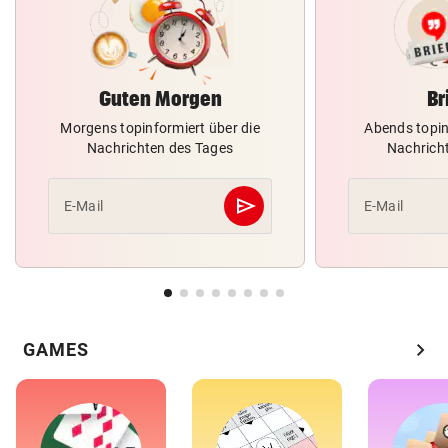
Guten Morgen
Br
Morgens topinformiert über die
Abends topin
Nachrichten des Tages
Nachrich
send
E-Mail
E-Mail
Abschicken
chevron_right
GAMES