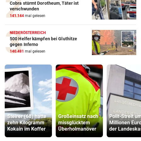
Cobra stürmt Dorotheum, Täter ist
verschwunden
141.144
mal gelesen
NIEDERÖSTERREICH
500 Helfer kämpfen bei Gluthitze
gegen Inferno
140.481
mal gelesen
Steirer (68) hatte
Großeinsatz nach
Polit-Streit u
zehn Kilogramm
missglücktem
Millionen Euro
Kokain im Koffer
Überholmanöver
der Landeska