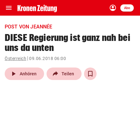
menu
account_circle
Navigation
Anmelden
Abo
close
Schließen
ein-/ausklappen
POST VON JEANNÉE
Abonnieren
DIESE Regierung ist ganz nah bei
uns da unten
account_circle
arrow_right
Anmelden
Österreich
09.06.2018 06:00
pin_drop
arrow_right
Bundesland auswäh
Wien
play_arrow
Anhören
Teilen
bookmark
Merkliste
Suchbegriff
search
eingeben