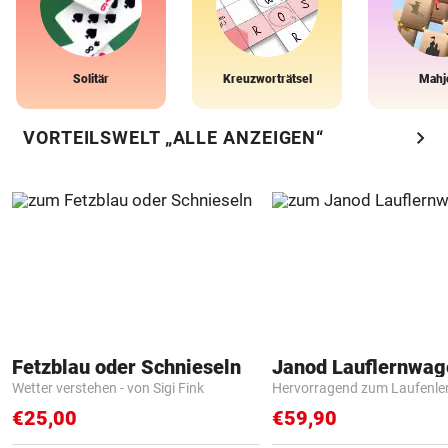
Solitär
Kreuzworträtsel
Mahj
chevron_right
VORTEILSWELT „ALLE ANZEIGEN“
Fetzblau oder Schnieseln
Janod Lauflernwa
Wetter verstehen - von Sigi Fink
Hervorragend zum Laufenle
€25,00
€59,90