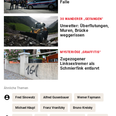
Falle
30 WANDERER „GEFANGEN“
Unwetter: Überflutungen,
Muren, Brücke
weggerissen
MYSTERIÖSE „GRAFFITIS“
Zugezogener
Linksextremer als
Schmierfink entlarvt
Ähnliche Themen
Fred Sinowatz
Alfred Gusenbauer
Werner Faymann
Michael Häupl
Franz Vranitzky
Bruno Kreisky