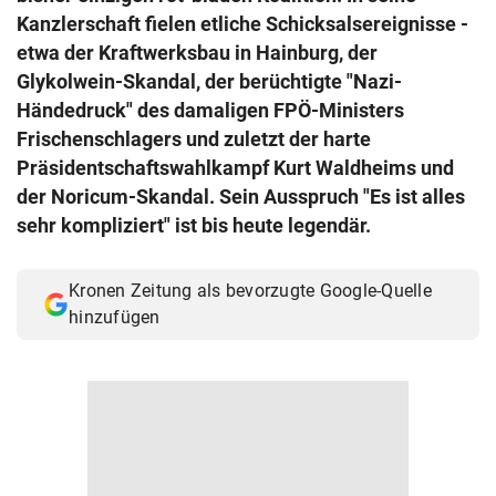
© Krone Multimedia GmbH & Co KG 2026
Kanzlerschaft fielen etliche Schicksalsereignisse -
Muthgasse 2, 1190 Wien
etwa der Kraftwerksbau in Hainburg, der
Glykolwein-Skandal, der berüchtigte "Nazi-
Händedruck" des damaligen FPÖ-Ministers
Frischenschlagers und zuletzt der harte
Präsidentschaftswahlkampf Kurt Waldheims und
der Noricum-Skandal. Sein Ausspruch "Es ist alles
sehr kompliziert" ist bis heute legendär.
Kronen Zeitung als bevorzugte Google-Quelle
hinzufügen