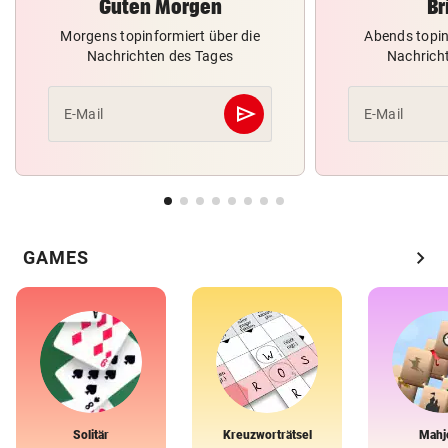
Guten Morgen
Br
Morgens topinformiert über die
Abends topin
Nachrichten des Tages
Nachrich
send
E-Mail
E-Mail
Abschicken
chevron_right
GAMES
Solitär
Kreuzworträtsel
Mahj