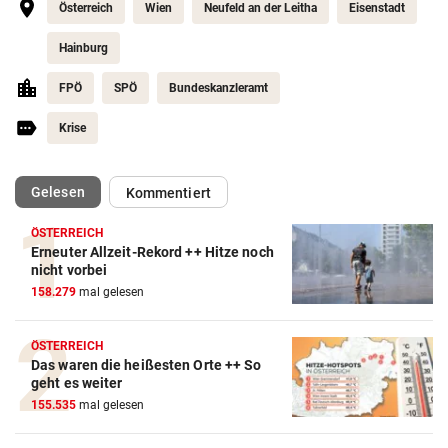
Österreich
Wien
Neufeld an der Leitha
Eisenstadt
Hainburg
FPÖ
SPÖ
Bundeskanzleramt
Krise
(ausgewählt)
Gelesen
Kommentiert
ÖSTERREICH
Erneuter Allzeit-Rekord ++ Hitze noch
nicht vorbei
158.279
mal gelesen
ÖSTERREICH
Das waren die heißesten Orte ++ So
geht es weiter
155.535
mal gelesen