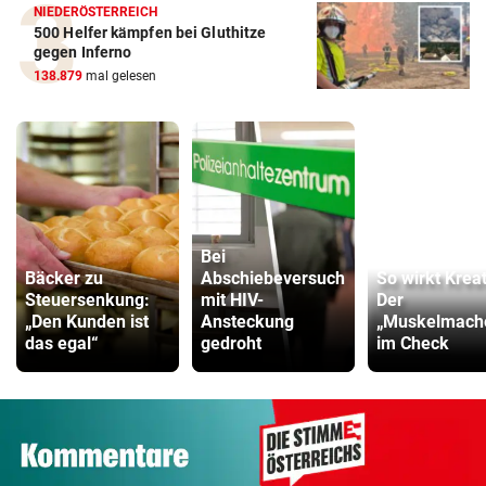
NIEDERÖSTERREICH
500 Helfer kämpfen bei Gluthitze
gegen Inferno
138.879
mal gelesen
Bei
Bäcker zu
Abschiebeversuch
So wirkt Kreat
Steuersenkung:
mit HIV-
Der
„Den Kunden ist
Ansteckung
„Muskelmach
das egal“
gedroht
im Check