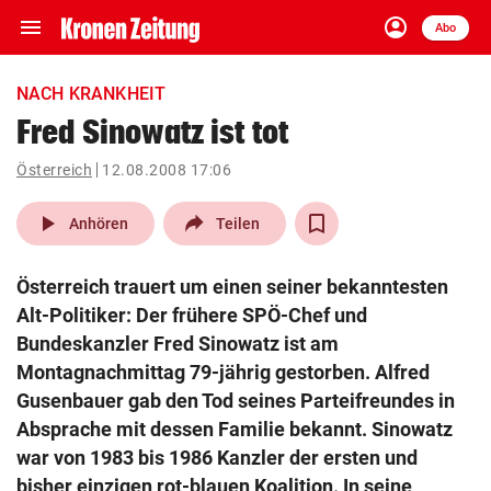
menu
account_circle
Navigation
Anmelden
Abo
close
Schließen
ein-/ausklappen
NACH KRANKHEIT
Abonnieren
Fred Sinowatz ist tot
account_circle
arrow_right
Österreich
12.08.2008 17:06
Anmelden
play_arrow
Anhören
Teilen
pin_drop
arrow_right
Bundesland auswäh
Wien
Österreich trauert um einen seiner bekanntesten
bookmark
Merkliste
Alt-Politiker: Der frühere SPÖ-Chef und
Bundeskanzler Fred Sinowatz ist am
Montagnachmittag 79-jährig gestorben. Alfred
Suchbegriff
search
eingeben
Gusenbauer gab den Tod seines Parteifreundes in
Absprache mit dessen Familie bekannt. Sinowatz
war von 1983 bis 1986 Kanzler der ersten und
bisher einzigen rot-blauen Koalition. In seine