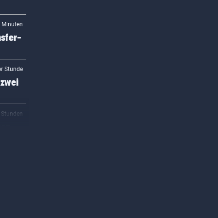
8 Minuten
sfer-
er Stunde
 zwei
2 Stunden
uen
2 Stunden
2 Stunden
rauer