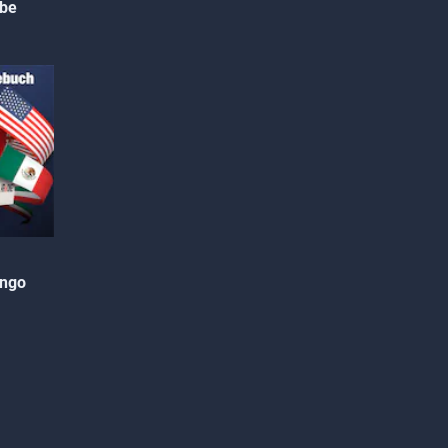
ibe
ongo