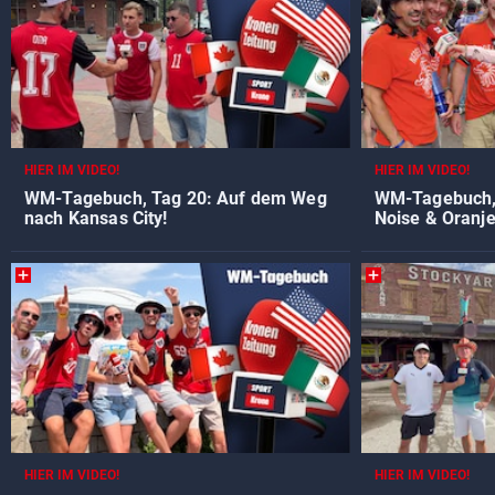
HIER IM VIDEO!
HIER IM VIDEO!
WM-Tagebuch, Tag 20: Auf dem Weg
WM-Tagebuch, 
nach Kansas City!
Noise & Oranj
HIER IM VIDEO!
HIER IM VIDEO!