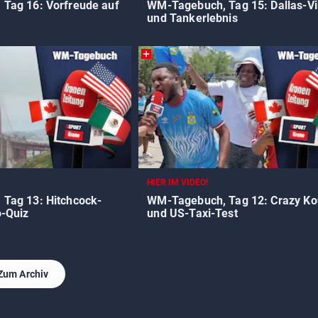
Tag 16: Vorfreude auf
WM-Tagebuch, Tag 15: Dallas-V
und Tankerlebnis
HIER IM VIDEO!
Tag 13: Hitchcock-
WM-Tagebuch, Tag 12: Crazy K
o-Quiz
und US-Taxi-Test
Zum Archiv