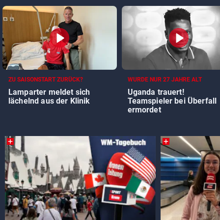
ZU SAISONSTART ZURÜCK?
WURDE NUR 27 JAHRE ALT
Lamparter meldet sich
Uganda trauert!
lächelnd aus der Klinik
Teamspieler bei Überfall
ermordet