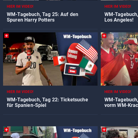
HIER IM VIDEO!
HIER IM VIDEO!
WM-Tagebuch, Tag 25: Auf den
WM-Tagebuch, 
Spuren Harry Potters
Los Angeles!
HIER IM VIDEO!
HIER IM VIDEO!
WM-Tagebuch, Tag 22: Ticketsuche
WM-Tagebuch, 
für Spanien-Spiel
vorm WM-Krac