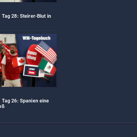
um Jorge Messi
ag 28: Steirer-Blut in
SKI-ASS ATMET DURCH
vor 
Nach Zitterpartie ist die Zuk
abgesichert
DISKUTIEREN SIE MIT!
vor 
Wie viel Macht darf Infantin
haben?
SEGELN:
vor 
Zwei OeSV-Boote vor Los An
im Medal Race
Tag 26: Spanien eine
oß