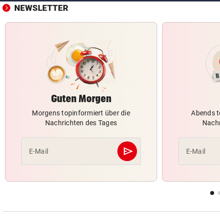
NEWSLETTER
Guten Morgen
Morgens topinformiert über die
Abends t
Nachrichten des Tages
Nachr
send
E-Mail
E-Mail
Abschicken