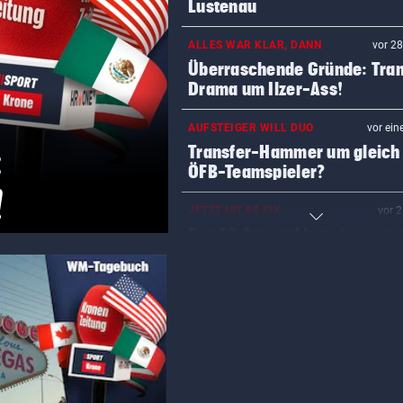
Lustenau
ALLES WAR KLAR, DANN
vor 2
Überraschende Gründe: Tran
Drama um Ilzer-Ass!
AUFSTEIGER WILL DUO
vor ein
:
Transfer-Hammer um gleich
ÖFB-Teamspieler?
!
JETZT IST ES FIX
vor 
Der FC Arsenal hat einen ne
Mittelfeldspieler
„STOPPLICHT“-KOLUMNE
vor 
Wie Schoitl und Gneisser im
„Kaisermühlen Blues“
MEDIEN BERICHTEN:
vor 
Nach schwerer Krankheit! T