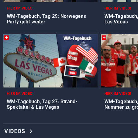
HIER IM VIDEO!
HIER IM VIDEO!
WM-Tagebuch, Tag 29: Norwegens
WM-Tagebuch, T
Party geht weiter
Las Vegas
HIER IM VIDEO!
HIER IM VIDEO!
WM-Tagebuch, Tag 27: Strand-
WM-Tagebuch, 
Spektakel & Las Vegas
Nummer zu gr
chevron_right
VIDEOS