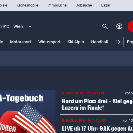
piele
Krone mobile
Immosuche
Jobsuche
Bazar
search
account_circle
Menü aufklappen
Suchen
29°C
Wien
ix
Motorsport
Wintersport
Ski Alpin
Handball
Eishocke
Er
len
SOMMERCUP 2026 LIVE:
vor 
Hard um Platz drei – Kiel ge
Luzern im Finale!
BUNDESLIGA IM TICKER
vor 1
LIVE ab 17 Uhr: GAK gegen Au