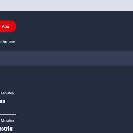
Abo
y
gebnisse
US-Sport
5 Minuten
gen
3 Minuten
stria