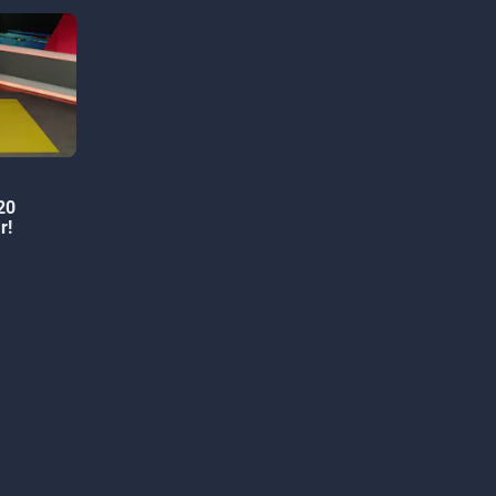
 20
r!