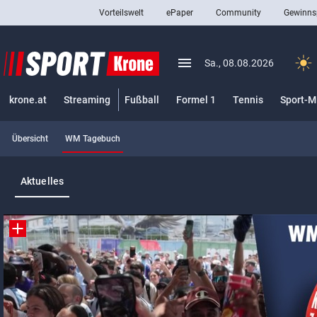
Vorteilswelt
ePaper
Community
Gewinns
close
Schließen
menu
Menü aufklappen
Sa., 08.08.2026
Abonnieren
krone.at
Streaming
Fußball
Formel 1
Tennis
Sport-M
account_circle
arrow_right
Anmelden
(ausgewählt)
Übersicht
WM Tagebuch
pin_drop
arrow_right
Bundesland auswäh
Wien
Aktuelles
bookmark
Merkliste
Suchbegriff
search
eingeben