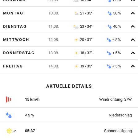
A
MONTAG
10.08.
21 / 35°
50 %
A
DIENSTAG
11.08.
23 / 34°
40 %
A
MITTWOCH
12.08.
20 / 31°
< 5 %
A
DONNERSTAG
13.08.
18 / 32°
< 5 %
A
FREITAG
14.08.
19 / 35°
< 5 %
AKTUELLE DETAILS
15 km/h
Windrichtung: S/W
< 5 %
Niederschlag
05:37
Sonnenaufgang