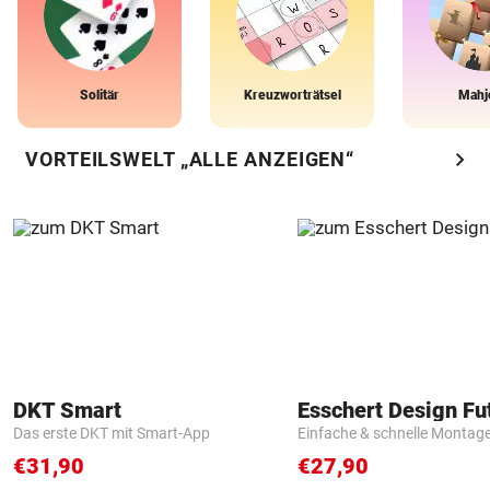
Solitär
Kreuzworträtsel
Mahj
chevron_right
VORTEILSWELT „ALLE ANZEIGEN“
DKT Smart
Das erste DKT mit Smart-App
Einfache & schnelle Montag
€31,90
€27,90