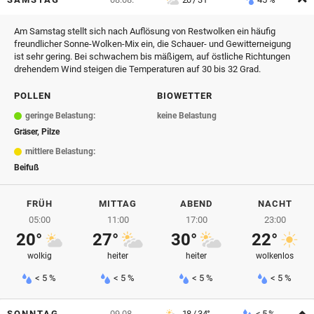
Am Samstag stellt sich nach Auflösung von Restwolken ein häufig
freundlicher Sonne-Wolken-Mix ein, die Schauer- und Gewitterneigung
ist sehr gering. Bei schwachem bis mäßigem, auf östliche Richtungen
drehendem Wind steigen die Temperaturen auf 30 bis 32 Grad.
POLLEN
BIOWETTER
geringe Belastung:
keine Belastung
Gräser, Pilze
mittlere Belastung:
Beifuß
FRÜH
MITTAG
ABEND
NACHT
05:00
11:00
17:00
23:00
20°
27°
30°
22°
wolkig
heiter
heiter
wolkenlos
< 5 %
< 5 %
< 5 %
< 5 %
A
SONNTAG
09.08.
18 / 34°
< 5 %