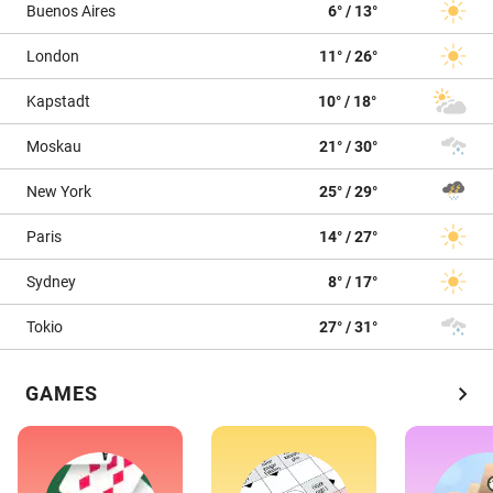
Buenos Aires
6° / 13°
London
11° / 26°
Kapstadt
10° / 18°
Moskau
21° / 30°
New York
25° / 29°
Paris
14° / 27°
Sydney
8° / 17°
Tokio
27° / 31°
chevron_right
GAMES