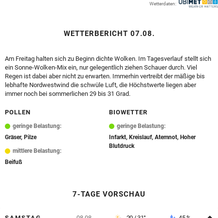
Wetterdaten:
© Krone Multimedia GmbH & Co KG 2026
Muthgasse 2, 1190 Wien
WETTERBERICHT 07.08.
Am Freitag halten sich zu Beginn dichte Wolken. Im Tagesverlauf stellt sich
ein Sonne-Wolken-Mix ein, nur gelegentlich ziehen Schauer durch. Viel
Regen ist dabei aber nicht zu erwarten. Immerhin vertreibt der mäßige bis
lebhafte Nordwestwind die schwüle Luft, die Höchstwerte liegen aber
immer noch bei sommerlichen 29 bis 31 Grad.
POLLEN
BIOWETTER
geringe Belastung:
geringe Belastung:
Gräser, Pilze
Infarkt, Kreislauf, Atemnot, Hoher
Blutdruck
mittlere Belastung:
Beifuß
7-TAGE VORSCHAU
A
SAMSTAG
08.08.
20 / 31°
45 %