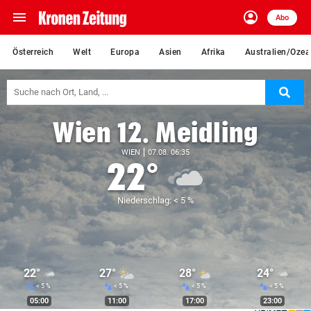
menu
account_circle
Navigation
Anmelden
Abo
close
Schließen
ein-/ausklappen
Österreich
Welt
Europa
Asien
Afrika
Australien/Ozea
Abonnieren
Suc
account_circle
arrow_right
Anmelden
Wien 12. Meidling
pin_drop
arrow_right
Bundesland auswäh
Wien
WIEN
07.08. 06:35
22°
bookmark
Merkliste
Niederschlag: < 5 %
Suchbegriff
search
eingeben
22°
27°
28°
24°
< 5 %
< 5 %
< 5 %
< 5 %
05:00
11:00
17:00
23:00