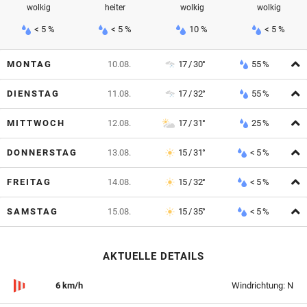
wolkig
heiter
wolkig
wolkig
< 5 %
< 5 %
10 %
< 5 %
A
MONTAG
10.08.
17 / 30°
55 %
A
DIENSTAG
11.08.
17 / 32°
55 %
A
MITTWOCH
12.08.
17 / 31°
25 %
A
DONNERSTAG
13.08.
15 / 31°
< 5 %
A
FREITAG
14.08.
15 / 32°
< 5 %
A
SAMSTAG
15.08.
15 / 35°
< 5 %
AKTUELLE DETAILS
6 km/h
Windrichtung: N