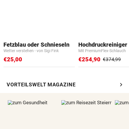
Fetzblau oder Schnieseln
Hochdruckreiniger 
Wetter verstehen - von Sigi Fink
Mit PremiumFlex-Schlauch
€25,00
€254,90
€374,99
chevron_right
VORTEILSWELT MAGAZINE