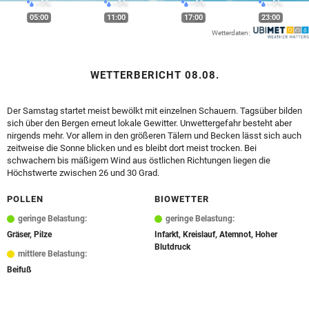
< 5 %
< 5 %
< 5 %
< 5 %
© Krone Multimedia GmbH & Co KG 2026
05:00
11:00
17:00
23:00
Muthgasse 2, 1190 Wien
Wetterdaten:
WETTERBERICHT 08.08.
Der Samstag startet meist bewölkt mit einzelnen Schauern. Tagsüber bilden
sich über den Bergen erneut lokale Gewitter. Unwettergefahr besteht aber
nirgends mehr. Vor allem in den größeren Tälern und Becken lässt sich auch
zeitweise die Sonne blicken und es bleibt dort meist trocken. Bei
schwachem bis mäßigem Wind aus östlichen Richtungen liegen die
Höchstwerte zwischen 26 und 30 Grad.
POLLEN
BIOWETTER
geringe Belastung:
geringe Belastung:
Gräser, Pilze
Infarkt, Kreislauf, Atemnot, Hoher
Blutdruck
mittlere Belastung:
Beifuß