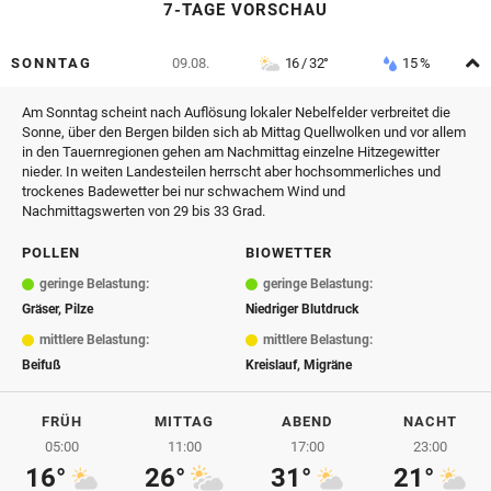
7-TAGE VORSCHAU
A
SONNTAG
09.08.
16 / 32°
15 %
Am Sonntag scheint nach Auflösung lokaler Nebelfelder verbreitet die
Sonne, über den Bergen bilden sich ab Mittag Quellwolken und vor allem
in den Tauernregionen gehen am Nachmittag einzelne Hitzegewitter
nieder. In weiten Landesteilen herrscht aber hochsommerliches und
trockenes Badewetter bei nur schwachem Wind und
Nachmittagswerten von 29 bis 33 Grad.
POLLEN
BIOWETTER
geringe Belastung:
geringe Belastung:
Gräser, Pilze
Niedriger Blutdruck
mittlere Belastung:
mittlere Belastung:
Beifuß
Kreislauf, Migräne
FRÜH
MITTAG
ABEND
NACHT
05:00
11:00
17:00
23:00
16°
26°
31°
21°