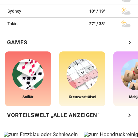
Sydney
10° / 19°
Tokio
27° / 33°
chevron_right
GAMES
Solitär
Kreuzworträtsel
Mahj
chevron_right
VORTEILSWELT „ALLE ANZEIGEN“