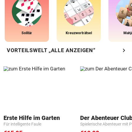
Solitär
Kreuzworträtsel
Mahj
chevron_right
VORTEILSWELT „ALLE ANZEIGEN“
Erste Hilfe im Garten
Der Abenteuer Clu
Für intelligente Faule
Spielerische Abenteuer mit P