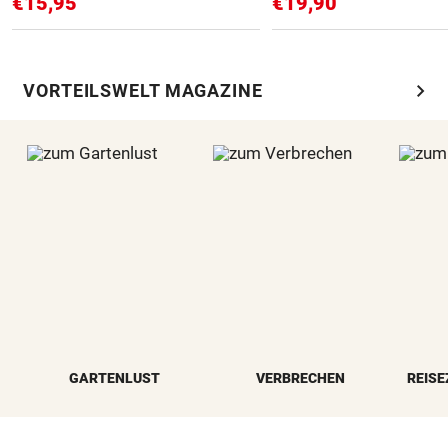
€15,95
€19,90
chevron_right
VORTEILSWELT MAGAZINE
GARTENLUST
VERBRECHEN
REISE