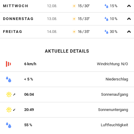
A
MITTWOCH
12.08.
15 / 30°
15 %
A
DONNERSTAG
13.08.
15 / 33°
10 %
A
FREITAG
14.08.
16 / 35°
30 %
AKTUELLE DETAILS
6 km/h
Windrichtung: N/O
< 5 %
Niederschlag
06:04
Sonnenaufgang
20:49
Sonnenuntergang
55 %
Luftfeuchtigkeit