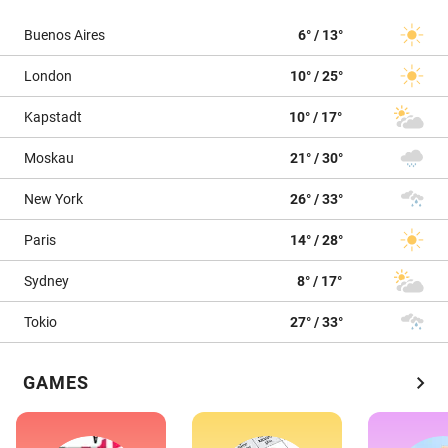
Buenos Aires
6° / 13°
London
10° / 25°
Kapstadt
10° / 17°
Moskau
21° / 30°
New York
26° / 33°
Paris
14° / 28°
Sydney
8° / 17°
Tokio
27° / 33°
chevron_right
GAMES