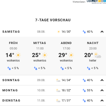
Wetterdaten:
© Krone Multimedia GmbH & Co KG 2026
Muthgasse 2, 1190 Wien
7-TAGE VORSCHAU
A
SAMSTAG
08.08.
14 / 30°
40 %
FRÜH
MITTAG
ABEND
NACHT
05:00
11:00
17:00
23:00
14°
25°
29°
20°
wolkenlos
wolkenlos
wolkenlos
heiter
< 5 %
< 5 %
< 5 %
< 5 %
A
SONNTAG
09.08.
14 / 34°
40 %
A
MONTAG
10.08.
18 / 32°
55 %
A
DIENSTAG
11.08.
17 / 31°
40 %