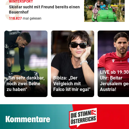
WINTERSPORT
Skistar sucht mit Freund bereits einen
Bauernhof
118.827
mal gelesen
LIVE ab 19.30
„Bin sehr dankbar,
Bibiza: „Der
Uhr: Beitar
noch zwei Beine
Vergleich mit
Jerusalem ge
zu haben“
Falco ist mir egal“
Austria!