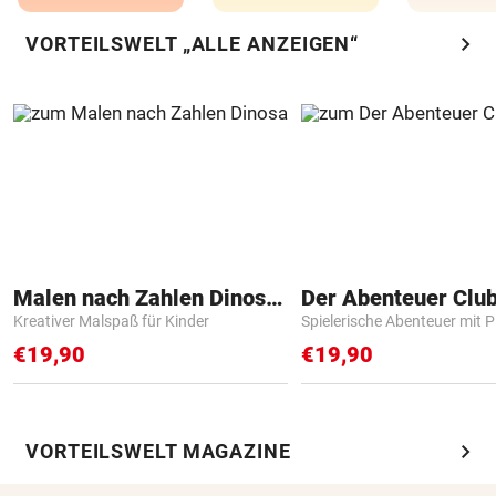
chevron_right
VORTEILSWELT „ALLE ANZEIGEN“
Malen nach Zahlen Dinosaurier
Der Abenteuer Clu
Kreativer Malspaß für Kinder
Spielerische Abenteuer mit P
€19,90
€19,90
chevron_right
VORTEILSWELT MAGAZINE