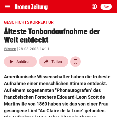
menu
account_circle
Navigation
Anmelden
Abo
close
Schließen
ein-/ausklappen
GESCHICHTSKORREKTUR
Abonnieren
Älteste Tonbandaufnahme der
Welt entdeckt
account_circle
arrow_right
Anmelden
Wissen
28.03.2008 14:11
pin_drop
arrow_right
Bundesland auswäh
Wien
play_arrow
Anhören
Teilen
bookmark
Merkliste
Amerikanische Wissenschafter haben die früheste
Aufnahme einer menschlichen Stimme entdeckt.
Suchbegriff
Auf einem sogenannten "Phonautografen" des
search
eingeben
französischen Forschers Edouard-Leon Scott de
Martinville von 1860 haben sie das von einer Frau
gesungene Lied "Au Claire de la Lune" gefunden.