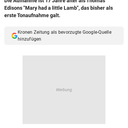
Die Aufnahme ist 17 Jahre älter als Thomas
© Krone Multimedia GmbH & Co KG 2026
Edisons "Mary had a little Lamb", das bisher als
Muthgasse 2, 1190 Wien
erste Tonaufnahme galt.
Kronen Zeitung als bevorzugte Google-Quelle
hinzufügen