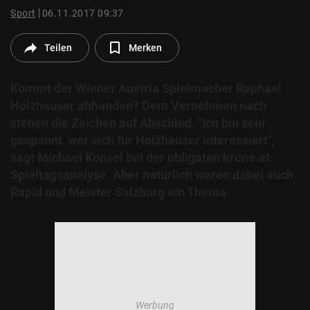
© Krone Multimedia GmbH & Co KG 2026
Sport
06.11.2017 09:37
Muthgasse 2, 1190 Wien
Teilen
Merken
Kommt der Wiener Austria Spielmacher Raphael
Holzhauser abhanden? Dem Vernehmen nach
stehen die Zeichen auf Abschied. "Ich bin sehr
gespannt, wer sich für Holzhauser interessiert",
sagt Michael Konsel bei der obligaten krone.at-
Spieltagsanalyse. Aber natürlich waren dabei auch
Rapid und Meister Salzburg ein Thema.