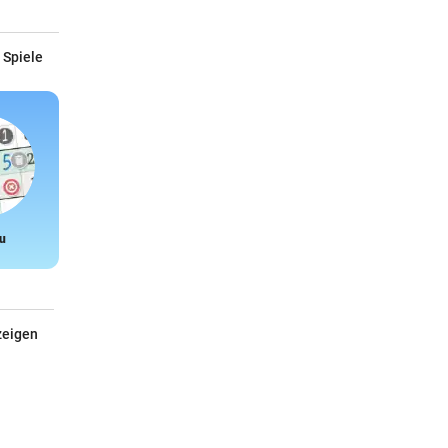
 Spiele
u
Snake
zeigen