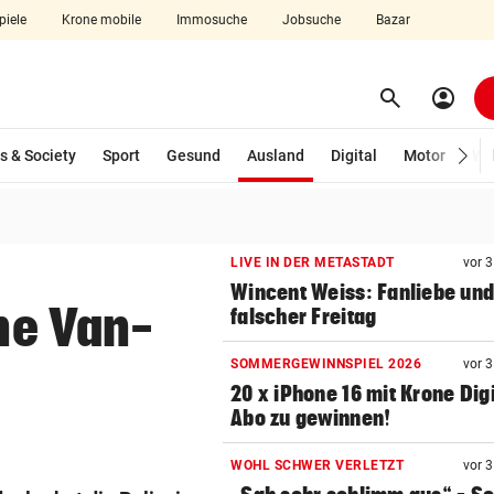
piele
Krone mobile
Immosuche
Jobsuche
Bazar
search
account_circle
Menü aufklappen
Suchen
(ausgewählt)
s & Society
Sport
Gesund
Ausland
Digital
Motor
Wir
len
LIVE IN DER METASTADT
vor 
Wincent Weiss: Fanliebe und
ene Van-
falscher Freitag
SOMMERGEWINNSPIEL 2026
vor 
20 x iPhone 16 mit Krone Digi
Abo zu gewinnen!
WOHL SCHWER VERLETZT
vor 