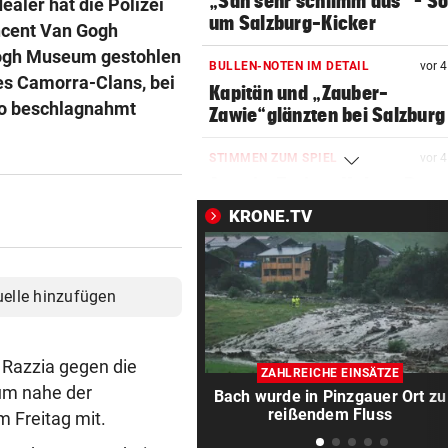
„Sah sehr schlimm aus“ – S
aler hat die Polizei
um Salzburg-Kicker
ncent Van Gogh
Gogh Museum gestohlen
BULLEN-NOTEN IM DETAIL
vor 
es Camorra-Clans, bei
Kapitän und „Zauber-
ro beschlagnahmt
Zawie“glänzten bei Salzburg
STIMMEN ZUM SPIEL
vor 
Austria-Trainer Helm: „Das
uns besser!“
KRONE.TV
KUNDENDATEN BETROFFEN
vor 
Cyberangriff auf Wiener
uelle hinzufügen
Schmuckhändler Frey Wille
EUROPA-LEAGUE-QUALI
vor 
Razzia gegen die
Joker Tabakovic führt Salzbu
ZAHLREICHE EINSÄTZE
Last-Minute-Sieg
um nahe der
Bach wurde in Pinzgauer Ort zu
reißendem Fluss
m Freitag mit.
PALÄSTINENSER GETÖTET
vor 