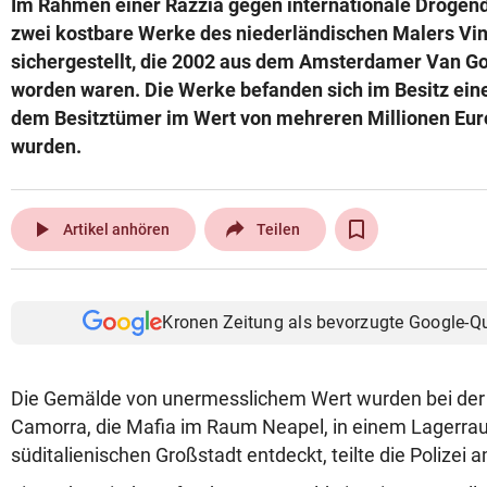
Im Rahmen einer Razzia gegen internationale Drogende
© Krone Multimedia GmbH & Co KG 2026
zwei kostbare Werke des niederländischen Malers Vi
Muthgasse 2, 1190 Wien
sichergestellt, die 2002 aus dem Amsterdamer Van 
worden waren. Die Werke befanden sich im Besitz ein
dem Besitztümer im Wert von mehreren Millionen Eu
wurden.
play_arrow
Artikel anhören
Teilen
Kronen Zeitung als bevorzugte Google-Q
Die Gemälde von unermesslichem Wert wurden bei der 
Camorra, die Mafia im Raum Neapel, in einem Lagerra
süditalienischen Großstadt entdeckt, teilte die Polizei a