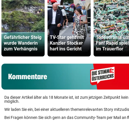
Gefährlicher Steig
TV-Star geht mit
Todesdrama u
wurde Wanderin
Kanzler Stocker
Fan! Rapid spiel
zum Verhängnis
hart ins Gericht
im Trauerflor
Da dieser Artikel älter als 18 Monate ist, ist zum jetzigen Zeitpunkt k
möglich.
Wir laden Sie ein, bei einer aktuelleren themenrelevanten Story mitzudi
Bei Fragen können Sie sich gern an das Community-Team per Mail an