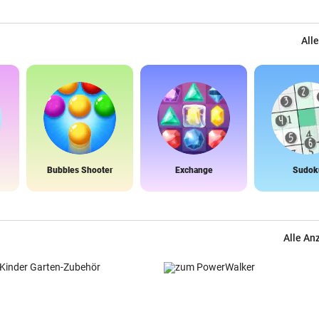
Alle
Bubbles Shooter
Exchange
Sudok
Alle An