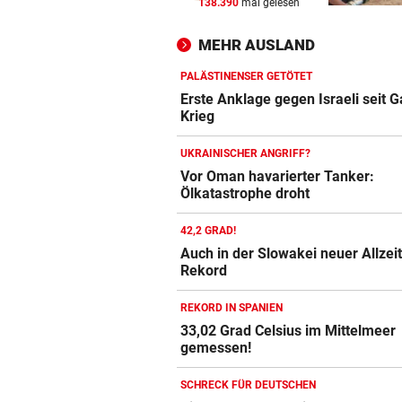
138.390
mal gelesen
KEIN ARSENAL-WECHSEL
vor 
Vinicius Jr. verlängert bei Re
MEHR AUSLAND
Madrid bis 2032
PALÄSTINENSER GETÖTET
UKRAINISCHER ANGRIFF?
vor 
Erste Anklage gegen Israeli seit 
Vor Oman havarierter Tanker
Krieg
Ölkatastrophe droht
UKRAINISCHER ANGRIFF?
„VERSTEHE ICH NICHT“
vor 
Vor Oman havarierter Tanker:
Ölkatastrophe droht
ÖFB-Kicker Wimmer packt ü
Morddrohungen aus
42,2 GRAD!
Auch in der Slowakei neuer Allzeit
Rekord
REKORD IN SPANIEN
33,02 Grad Celsius im Mittelmeer
gemessen!
SCHRECK FÜR DEUTSCHEN