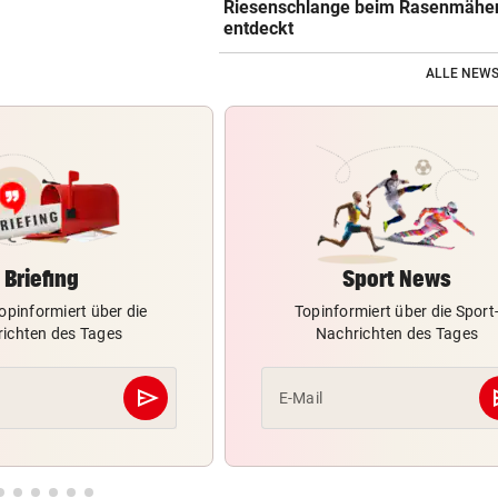
Riesenschlange beim Rasenmähe
entdeckt
ALLE NEWS
Briefing
Sport News
opinformiert über die
Topinformiert über die Sport
ichten des Tages
Nachrichten des Tages
send
s
E-Mail
Abschicken