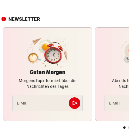
NEWSLETTER
Guten Morgen
Morgens topinformiert über die
Abends t
Nachrichten des Tages
Nachr
send
E-Mail
E-Mail
Abschicken