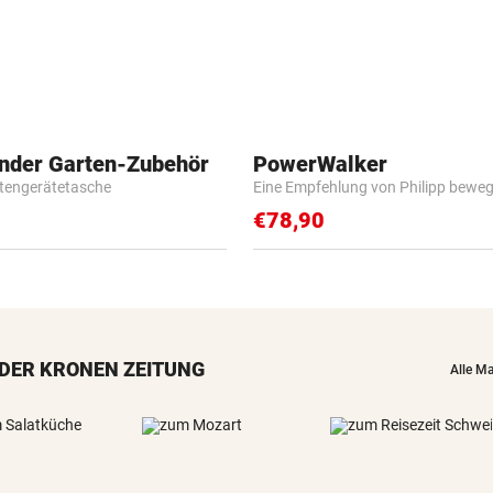
inder Garten-Zubehör
PowerWalker
tengerätetasche
Eine Empfehlung von Philipp beweg
€78,90
DER KRONEN ZEITUNG
Alle M