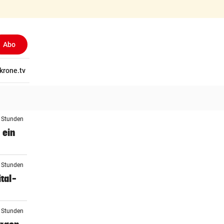
Abo
tschaft
krone.tv
Wissen
Gericht
Kolumnen
Freizeit
Reise
Ti
3 Stunden
 ein
3 Stunden
tal-
3 Stunden