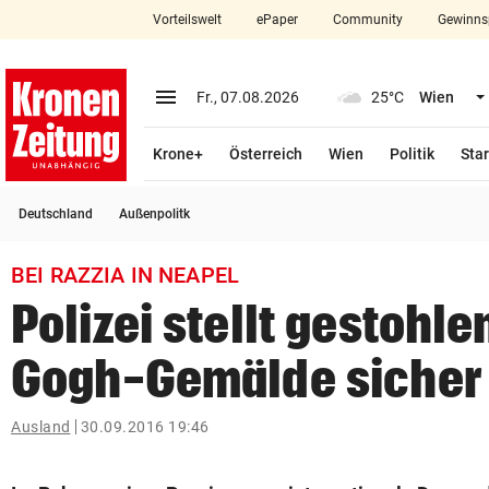
Vorteilswelt
ePaper
Community
Gewinns
close
Schließen
menu
Menü aufklappen
Fr., 07.08.2026
25°C
Wien
Abonnieren
Krone+
Österreich
Wien
Politik
Star
account_circle
arrow_right
Anmelden
Deutschland
Außenpolitk
pin_drop
arrow_right
Bundesland auswäh
Wien
BEI RAZZIA IN NEAPEL
bookmark
Merkliste
Polizei stellt gestohl
Gogh-Gemälde sicher
Suchbegriff
search
eingeben
Ausland
30.09.2016 19:46