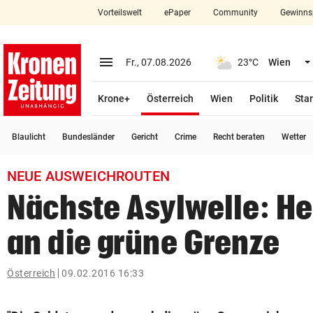
Vorteilswelt
ePaper
Community
Gewinns
close
Schließen
menu
Menü aufklappen
Fr., 07.08.2026
23°C
Wien
Abonnieren
(ausgewählt)
Krone+
Österreich
Wien
Politik
Star
account_circle
arrow_right
Anmelden
Blaulicht
Bundesländer
Gericht
Crime
Recht beraten
Wetter
pin_drop
arrow_right
Bundesland auswäh
Wien
NEUE AUSWEICHROUTEN
bookmark
Merkliste
Nächste Asylwelle: H
an die grüne Grenze
Suchbegriff
search
eingeben
Österreich
09.02.2016 16:33