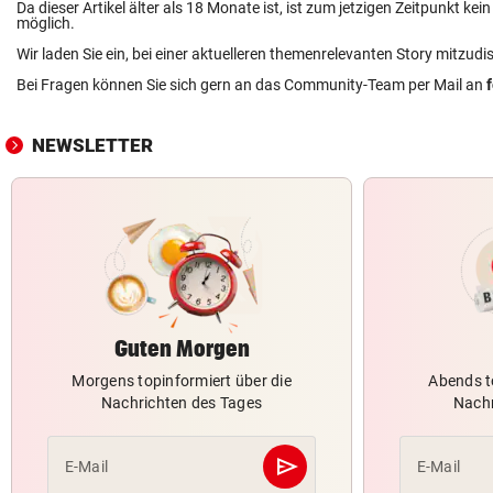
Da dieser Artikel älter als 18 Monate ist, ist zum jetzigen Zeitpunkt k
möglich.
Wir laden Sie ein, bei einer aktuelleren themenrelevanten Story mitzudi
Bei Fragen können Sie sich gern an das Community-Team per Mail an
NEWSLETTER
Guten Morgen
Morgens topinformiert über die
Abends t
Nachrichten des Tages
Nachr
send
E-Mail
E-Mail
Abschicken