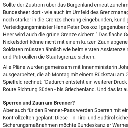
Sollte der Zustrom über das Burgenland erneut zuneh
Bundesheer dort - wie auch im Umfeld des Grenzmanage
noch stärker in die Grenzsicherung eingebunden, kündi
Verteidigungsminister Hans Peter Doskozil gegenüber d
Heer wird auch die grüne Grenze sichern." Das flache 
Nickelsdorf könne nicht mit einem kurzen Zaun abgerie
Soldaten müssten ähnlich wie beim ersten Assistenzei
und Patrouillen die Staatsgrenze sichern.
Alle Pläne wurden gemeinsam mit Innenministerin Joha
ausgearbeitet, die ab Montag mit einem Rückstau am
Spielfeld rechnet: "Dadurch entsteht ein weiterer Druck
Route Richtung Süden - bis Griechenland. Und das ist a
Sperren und Zaun am Brenner?
Aber auch für den Brenner-Pass werden Sperren mit 
Kontrollzelten geplant: Diese - in Tirol und Südtirol sich
Sicherungsmaßnahmen möchte Bundeskanzler Werner