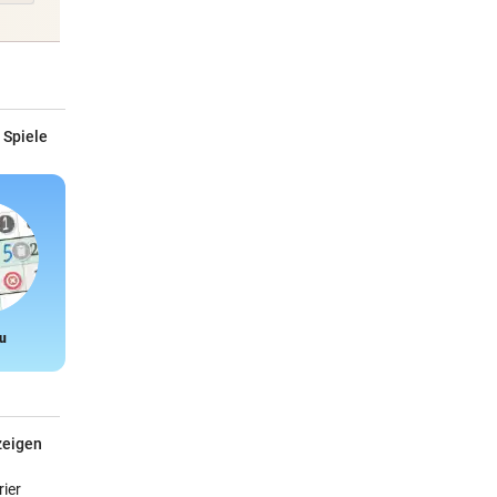
 Spiele
u
Snake
zeigen