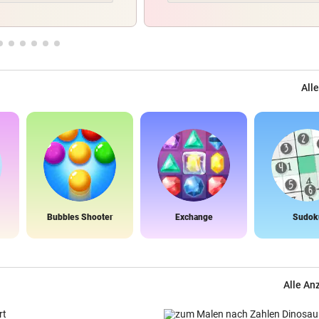
Alle
Bubbles Shooter
Exchange
Sudok
Alle An