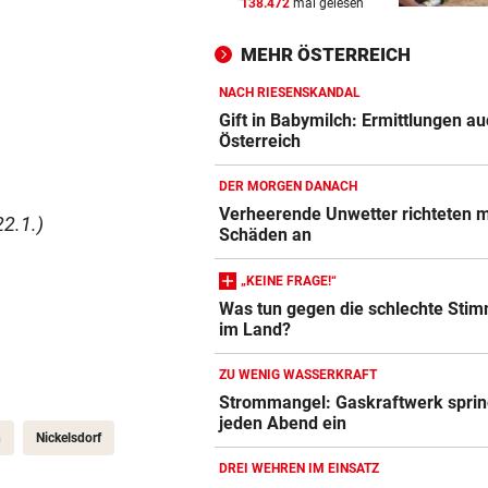
138.472
mal gelesen
PERFEKTER ZIELEINLAUF
vor ein
Feurstein sprintet bei
MEHR ÖSTERREICH
Guadeloupe-Tour zum Sieg
NACH RIESENSKANDAL
SIMPLE TAKTIK
vor ein
Gift in Babymilch: Ermittlungen au
Hacker greifen Wall Street m
Österreich
Telefon-Trick an
DER MORGEN DANACH
VOR DUELL GEGEN STURM
vor ein
Verheerende Unwetter richteten 
2.1.)
Schäden an
Warum Hartberg schon im Tu
„scharf“ wird
„KEINE FRAGE!“
Was tun gegen die schlechte Sti
im Land?
ZU WENIG WASSERKRAFT
Strommangel: Gaskraftwerk sprin
jeden Abend ein
n
Nickelsdorf
DREI WEHREN IM EINSATZ