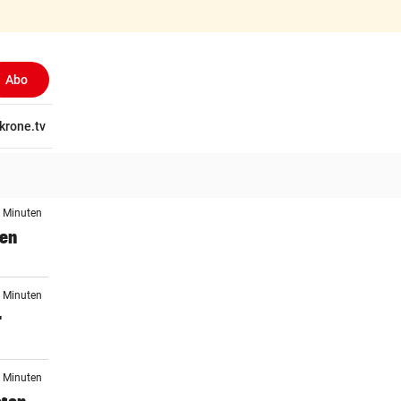
Abo
tschaft
krone.tv
Wissen
Gericht
Kolumnen
Freizeit
Reise
Ti
2 Minuten
gen
6 Minuten
r
8 Minuten