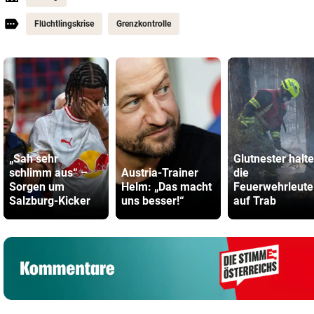
Flüchtlingskrise
Grenzkontrolle
„Sah sehr
Glutnester halt
schlimm aus“ –
Austria-Trainer
die
Sorgen um
Helm: „Das macht
Feuerwehrleute
Salzburg-Kicker
uns besser!“
auf Trab