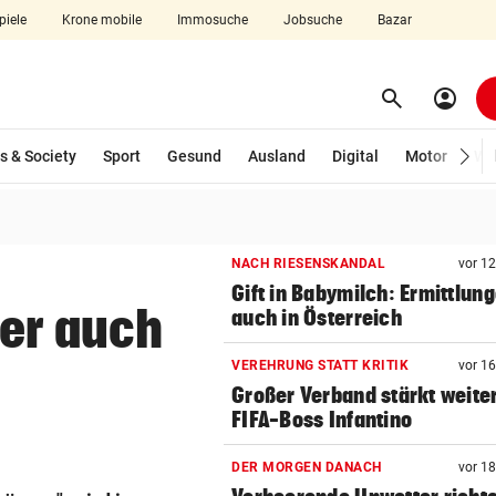
piele
Krone mobile
Immosuche
Jobsuche
Bazar
search
account_circle
Menü aufklappen
Suchen
s & Society
Sport
Gesund
Ausland
Digital
Motor
Wir
len
NACH RIESENSKANDAL
vor 1
Gift in Babymilch: Ermittlun
eer auch
auch in Österreich
VEREHRUNG STATT KRITIK
vor 1
Großer Verband stärkt weite
FIFA-Boss Infantino
DER MORGEN DANACH
vor 1