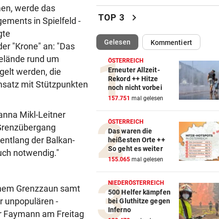
men, werde das
Klassek ist der Jannik Sinner
chevron_right
TOP 3
ments in Spielfeld -
Tennis-Unterhaus
gte
(ausgewählt)
Gelesen
Kommentiert
NACH JUSTIZ-NIEDERLAGE
vor ein
er "Krone" an: "Das
Trump will nun gegen
Gelände rund um
ÖSTERREICH
„Geburtstourismus“ vorgeh
Erneuter Allzeit-
gelt werden, die
Rekord ++ Hitze
nsatz mit Stützpunkten
noch nicht vorbei
JUBEL NACH 2:1-SIEG
vor ein
157.751
mal gelesen
Geburtstagsbier als Belohnu
Austria-Kapitän
nna Mikl-Leitner
ÖSTERREICH
 Grenzübergang
Das waren die
HÜRDEN-ASS BEI EM:
vor ein
 entlang der Balkan-
heißesten Orte ++
„Ich versuche bewusst, kein
So geht es weiter
uch notwendig."
darum zu machen“
155.065
mal gelesen
DREI WEHREN IM EINSATZ
vor ein
NIEDERÖSTERREICH
einem Grenzzaun samt
Wegen Feuer in Sauna beina
500 Helfer kämpfen
er unpopulären -
bei Gluthitze gegen
Haus eingeäschert
Inferno
 Faymann am Freitag