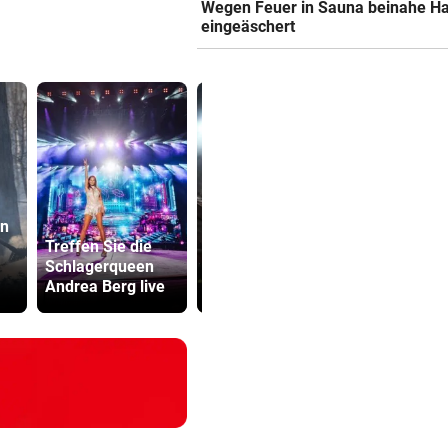
Wegen Feuer in Sauna beinahe H
eingeäschert
en
Lottogewin
Treffen Sie die
Nächtlicher
schickte o
Schlagerqueen
Einsatz forderte
Bilder an
Andrea Berg live
drei Feuerwehren
Teenager