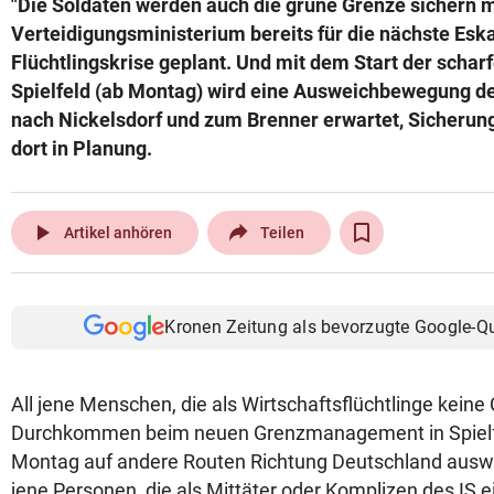
"Die Soldaten werden auch die grüne Grenze sichern m
© Krone Multimedia GmbH & Co KG 2026
Verteidigungsministerium bereits für die nächste Eska
Muthgasse 2, 1190 Wien
Flüchtlingskrise geplant. Und mit dem Start der schar
Spielfeld (ab Montag) wird eine Ausweichbewegung de
nach Nickelsdorf und zum Brenner erwartet, Sicher
dort in Planung.
play_arrow
Artikel anhören
Teilen
Kronen Zeitung als bevorzugte Google-Q
All jene Menschen, die als Wirtschaftsflüchtlinge keine
Durchkommen beim neuen Grenzmanagement in Spielf
Montag auf andere Routen Richtung Deutschland ausw
jene Personen, die als Mittäter oder Komplizen des IS ei