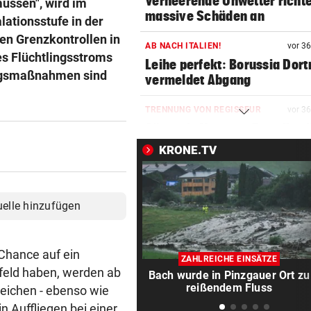
Verheerende Unwetter richt
üssen", wird im
massive Schäden an
lationsstufe in der
fen Grenzkontrollen in
AB NACH ITALIEN!
vor 3
s Flüchtlingsstroms
Leihe perfekt: Borussia Dor
ungsmaßnahmen sind
vermeldet Abgang
TRENNUNG VON REGISSEUR
vor 3
Sängerin Vanessa Paradis gib
Ehe-Aus bekannt
KRONE.TV
FORSCHER RÄTSELN
vor 4
Ungewöhnliche Todesfälle v
uelle hinzufügen
Rentieren in Norwegen
NACH ZUSAMMENSTOSS
vor ein
 Chance auf ein
D: Dutzende Verletzte bei
ZAHLREICHE EINSÄTZE
Straßenbahnunfall
eld haben, werden ab
Bach wurde in Pinzgauer Ort zu
reißendem Fluss
eichen - ebenso wie
LANGER EUROPACUPABEND
vor ein
n Auffliegen bei einer