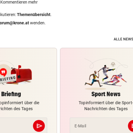
ein Kommentieren mehr
skutieren:
Themenübersicht
.
forum@krone.at
wenden.
ALLE NEWS
Briefing
Sport News
opinformiert über die
Topinformiert über die Sport
ichten des Tages
Nachrichten des Tages
send
s
E-Mail
Abschicken