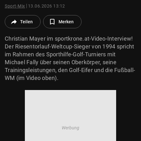
© Krone Multimedia GmbH & Co KG 2026
Sport-Mix
13.06.2026 13:12
Muthgasse 2, 1190 Wien
Teilen
Merken
Christian Mayer im sportkrone.at-Video-Interview!
Der Riesentorlauf-Weltcup-Sieger von 1994 spricht
im Rahmen des Sporthilfe-Golf-Turniers mit
Michael Fally über seinen Oberkörper, seine
Trainingsleistungen, den Golf-Eifer und die Fußball-
WM (im Video oben).