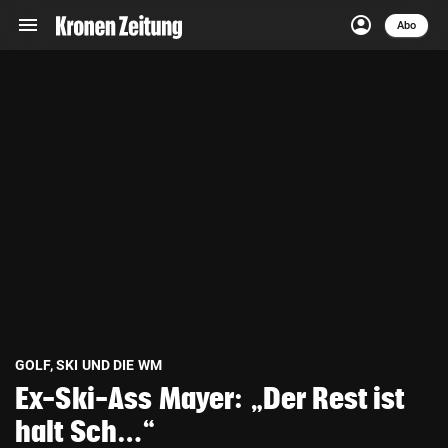
menu
account_circle
Navigation
Anmelden
Abo
close
Schließen
ein-/ausklappen
Abonnieren
account_circle
arrow_right
Anmelden
pin_drop
arrow_right
Bundesland auswäh
Wien
bookmark
Merkliste
Suchbegriff
search
eingeben
GOLF, SKI UND DIE WM
Ex-Ski-Ass Mayer: „Der Rest ist
halt Sch…“