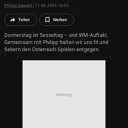
© Krone Multimedia GmbH & Co KG 2026
Philipp bewegt
11.06.2026 10:00
Muthgasse 2, 1190 Wien
Teilen
Merken
Donnerstag ist Sesseltag – und WM-Auftakt.
Gemeinsam mit Philipp halten wir uns fit und
fiebern den Österreich-Spielen entgegen.