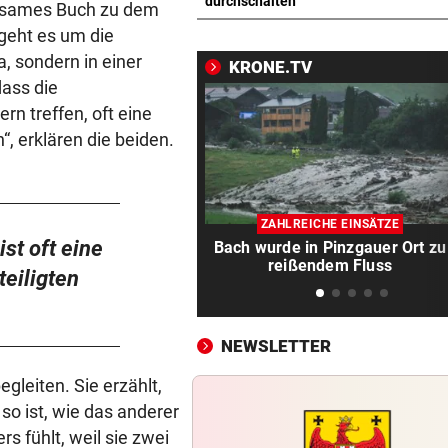
Spanien-Star Rodri vor Wec
durchschalten
einsames Buch zu dem
zum FC Barcelona
 geht es um die
a, sondern in einer
KRONE.TV
2 JAHRE LANG GETESTET
vor 
dass die
Drei Steirer tüfteln an der i
rn treffen, oft eine
Boxershort
“, erklären die beiden.
DRAMATISCHE RETTUNG
vor 
„In der Wohnung war es ver
und stockfinster“
ZAHLREICHE EINSÄTZE
ist oft eine
Bach wurde in Pinzgauer Ort zu
CONFERENCE LEAGUE
vor 
reißendem Fluss
teiligten
Später Doppelschlag fixiert
Rapid-Sieg in Estland
NEWSLETTER
60 MILLIONEN € SCHADEN
vor 
Warten auf Hitze-Hilfen der
egleiten. Sie erzählt,
Regierung geht weiter
so ist, wie das anderer
 fühlt, weil sie zwei
42,2 GRAD!
vor 