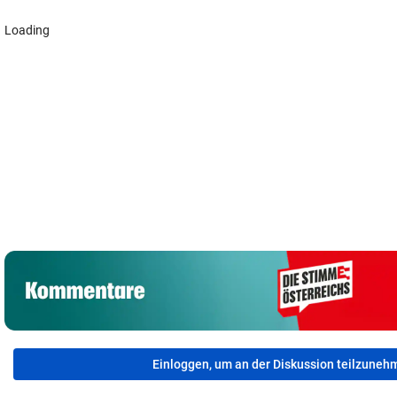
„Habe Fiakerlied
Siebenjähriger
„Müssen
mit dem
Bub auf der
Personalnot bei
Bürgermeister
Straße von Auto
Polizei in Wien
gesungen“
gerammt
ausbaden!“
Einloggen, um an der Diskussion teilzuneh