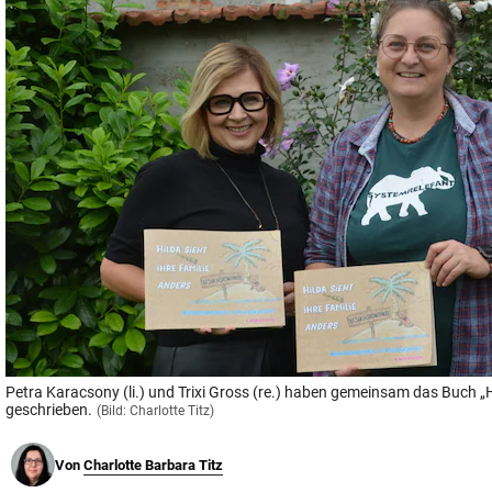
© Krone Multimedia GmbH & Co KG 2026
Muthgasse 2, 1190 Wien
Petra Karacsony (li.) und Trixi Gross (re.) haben gemeinsam das Buch „Hi
geschrieben.
(Bild: Charlotte Titz)
Von
Charlotte Barbara Titz