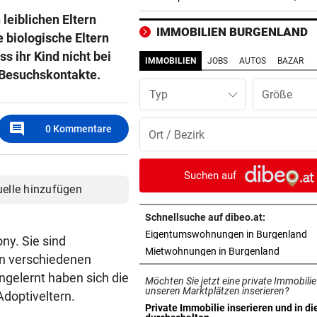
Sintflut unterbrochen
leiblichen Eltern
IMMOBILIEN BURGENLAND
biologische Eltern
RADSPORT
vor 4
 ihr Kind nicht bei
Reusser vor Ventoux-Etappe
IMMOBILIEN
JOBS
AUTOS
BAZAR
weiter im Gelben Trikot
 Besuchskontakte.
Typ
KEIN ARSENAL-WECHSEL
vor ein
Vinicius Jr. verlängert bei Re
comment
0
Kommentare
Madrid bis 2032
UKRAINISCHER ANGRIFF?
vor ein
Suchen auf
Vor Oman havarierter Tanker
uelle hinzufügen
Ölkatastrophe droht
Schnellsuche auf dibeo.at:
in
Eigentumswohnungen in Burgenland
„VERSTEHE ICH NICHT“
vor ein
ny. Sie sind
in neuem
Mietwohnungen in Burgenland
ÖFB-Kicker Wimmer packt ü
 in verschiedenen
Morddrohungen aus
ngelernt haben sich die
Möchten Sie jetzt eine private Immobilie
unseren Marktplätzen inserieren?
Adoptiveltern.
ABSCHIED AUS ENGLAND
vor 
Private Immobilie inserieren und in di
in neuem Tab öffnen