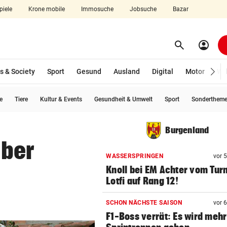
piele
Krone mobile
Immosuche
Jobsuche
Bazar
search
account_circle
Menü aufklappen
Suchen
s & Society
Sport
Gesund
Ausland
Digital
Motor
Wir
e
Tiere
Kultur & Events
Gesundheit & Umwelt
Sport
Sonderthem
len
Burgenland
über
WASSERSPRINGEN
vor 
Knoll bei EM Achter vom Tur
Lotfi auf Rang 12!
SCHON NÄCHSTE SAISON
vor 
F1-Boss verrät: Es wird mehr