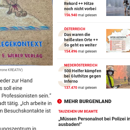
Rekord ++ Hitze
noch nicht vorbei
156.940
mal gelesen
ÖSTERREICH
Das waren die
heißesten Orte ++
So geht es weiter
154.496
mal gelesen
NIEDERÖSTERREICH
 Krone KREATIV)
500 Helfer kämpfen
bei Gluthitze gegen
ieder zur Hand
Inferno
 soll eine
137.470
mal gelesen
 Professionisten sein.“
MEHR BURGENLAND
 tätig. „Ich arbeite in
um Besuchskontakte ist
TAUZIEHEN UM BEAMTE
„Müssen Personalnot bei Polizei i
ausbaden!“
astungszentrum in