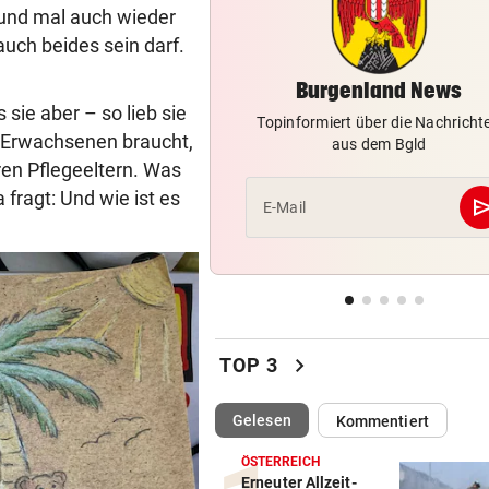
Auch in der Slowakei neuer
 und mal auch wieder
Allzeit-Rekord
 auch beides sein darf.
Burgenland News
WAS FÜR EINE KLATSCHE!
vor 
 sie aber – so lieb sie
TV-Star geht mit Kanzler St
Topinformiert über die Nachricht
hart ins Gericht
n Erwachsenen braucht,
aus dem Bgld
hren Pflegeeltern. Was
ZAHLREICHE EINSÄTZE
vor 
fragt: Und wie ist es
se
E-Mail
Bach wurde in Pinzgauer Ort
reißendem Fluss
WUNDER MUSS HER
vor 
Fünfmal probiert – einmal ge
Sturm Kraftakt!
chevron_right
TOP 3
(ausgewählt)
Gelesen
Kommentiert
ÖSTERREICH
Erneuter Allzeit-