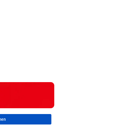
Katzentöter
Feuerwehr rettete
Oha! Ist das
Anwalt: „Ni
Bub (3) aus
wirklich Billie
viel Hass
heißem Auto
Eilish?
begegnet“
men