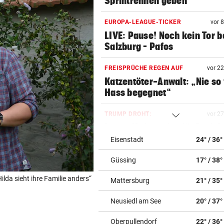
Sprintrennen geben
EUROPA-LEAGUE-TICKER
vor 
LIVE: Pause! Noch kein Tor b
Salzburg – Pafos
FREISPRÜCHE REGEN AUF
vor 2
Katzentöter-Anwalt: „Nie so 
Hass begegnet“
TRUMP DROHT:
vor 2
Lange Haftstrafen für Berich
über Waffenengpässe
Eisenstadt
24° / 36°
Güssing
17° / 38°
CONFERENCE LEAGUE
vor 2
Sieg! Austria stößt die Tür z
lda sieht ihre Familie anders“
Mattersburg
21° / 35°
Play-off weit auf
Neusiedl am See
20° / 37°
MITTEN IN HITZEWELLE
vor 3
Irre! Salzburg – Pafos wegen
Oberpullendorf
22° / 36°