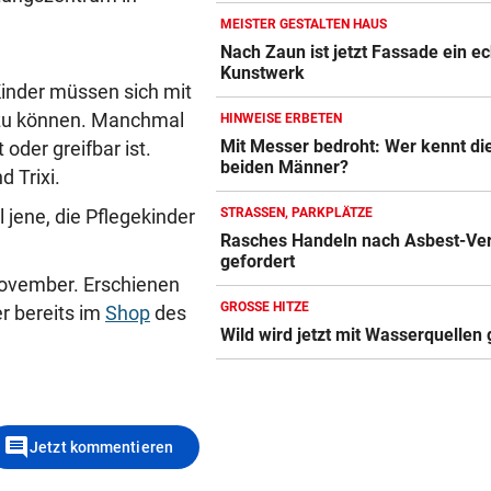
MEISTER GESTALTEN HAUS
Nach Zaun ist jetzt Fassade ein e
Kunstwerk
Kinder müssen sich mit
 zu können. Manchmal
HINWEISE ERBETEN
Mit Messer bedroht: Wer kennt di
 oder greifbar ist.
beiden Männer?
d Trixi.
 jene, die Pflegekinder
STRASSEN, PARKPLÄTZE
Rasches Handeln nach Asbest-Ve
gefordert
November. Erschienen
GROSSE HITZE
r bereits im
Shop
des
Wild wird jetzt mit Wasserquellen 
comment
Jetzt kommentieren