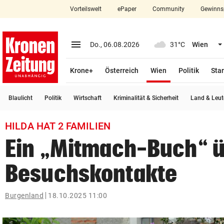
Vorteilswelt
ePaper
Community
Gewinns
close
Schließen
menu
Menü aufklappen
Do., 06.08.2026
31°C
Wien
Abonnieren
(ausgewählt)
Krone+
Österreich
Wien
Politik
Star
account_circle
arrow_right
Anmelden
Blaulicht
Politik
Wirtschaft
Kriminalität & Sicherheit
Land & Leut
pin_drop
arrow_right
Bundesland auswäh
Wien
HILDA HAT 2 FAMILIEN
bookmark
Merkliste
Ein „Mitmach-Buch“ 
Besuchskontakte
Suchbegriff
search
eingeben
Burgenland
18.10.2025 11:00