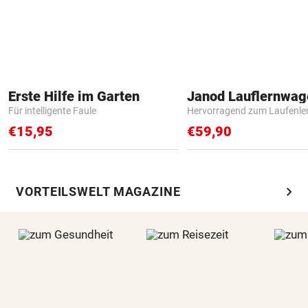
Erste Hilfe im Garten
Janod Lauflernwa
Für intelligente Faule
Hervorragend zum Laufenle
€15,95
€59,90
chevron_right
VORTEILSWELT MAGAZINE