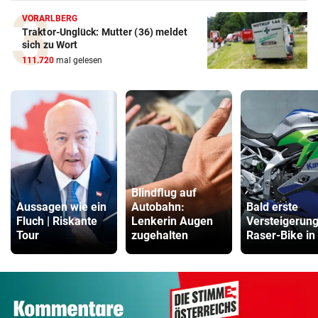
VORARLBERG
Traktor-Unglück: Mutter (36) meldet
sich zu Wort
111.720
mal gelesen
Blindflug auf
Aussagen wie ein
Autobahn:
Bald erste
Fluch | Riskante
Lenkerin Augen
Versteigerung
Tour
zugehalten
Raser-Bike in