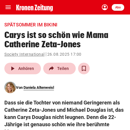
menu
account_circle
Navigation
Anmelden
Abo
close
Schließen
ein-/ausklappen
SPÄTSOMMER IM BIKINI
Abonnieren
Carys ist so schön wie Mama
Catherine Zeta-Jones
account_circle
arrow_right
Anmelden
Society International
26.08.2025 17:00
pin_drop
arrow_right
Bundesland auswäh
Wien
play_arrow
Anhören
Teilen
bookmark
Merkliste
Von
Daniela Altenweisl
Suchbegriff
search
Dass sie die Tochter von niemand Geringerem als
eingeben
Catherine Zeta-Jones und Michael Douglas ist, das
kann Carys Douglas nicht leugnen. Denn die 22-
Jährige ist genauso schön wie ihre berühmte