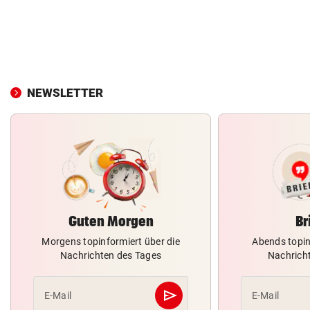
NEWSLETTER
Guten Morgen
Br
Morgens topinformiert über die
Abends topin
Nachrichten des Tages
Nachrich
send
E-Mail
E-Mail
Abschicken