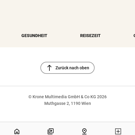
GESUNDHEIT
REISEZEIT
north
Zurück nach oben
© Krone Multimedia GmbH & Co KG 2026
Muthgasse 2, 1190 Wien
NaN%
home
pin_drop