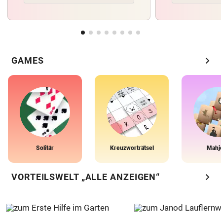
chevron_right
GAMES
Solitär
Kreuzworträtsel
Mahj
chevron_right
VORTEILSWELT „ALLE ANZEIGEN“