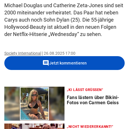
Michael Douglas und Catherine Zeta-Jones sind seit
2000 miteinander verheiratet. Das Paar hat neben
Carys auch noch Sohn Dylan (25). Die 55-jährige
Hollywood-Beauty ist aktuell in den neuen Folgen
der Netflix-Hitserie „Wednesday“ zu sehen.
Society International
26.08.2025 17:00
comment
Jetzt kommentieren
„KI LÄSST GRÜSSEN“
Fans lästern über Bikini-
Fotos von Carmen Geiss
„NICHT WIEDERERKANNT!“