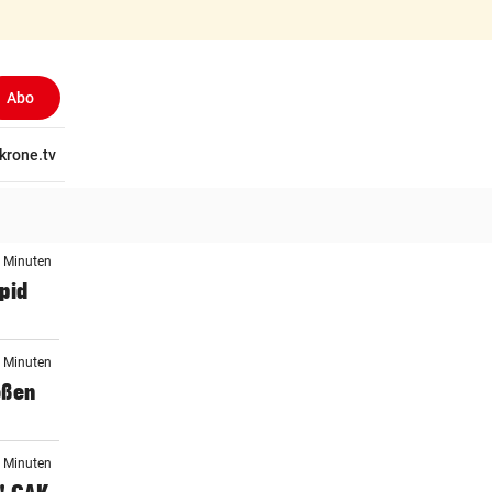
Abo
tschaft
krone.tv
Wissen
Gericht
Kolumnen
Freizeit
Reise
Ti
4 Minuten
apid
5 Minuten
oßen
6 Minuten