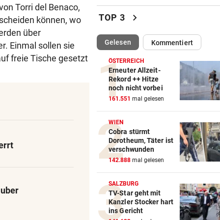
von Torri del Benaco,
MotoGP: Martin holt sich
chevron_right
TOP 3
ntscheiden können, wo
Sprintsieg in Silverstone
werden über
(ausgewählt)
Gelesen
Kommentiert
. Einmal sollen sie
UNGLÜCKLICH
vor ein
Salzburg-Talent verletzte si
 freie Tische gesetzt
ÖSTERREICH
früh im Spiel
Erneuter Allzeit-
Rekord ++ Hitze
noch nicht vorbei
KRITIK AUCH AN SPÖ
vor ein
161.551
mal gelesen
„Unfassbar“: Auch AK-Chefi
über Stocker empört
WIEN
Cobra stürmt
NEUE REGIONALLIGA
vor 
Dorotheum, Täter ist
errt
„In die Top-4 zu kommen, wi
verschwunden
immens schwer!“
142.888
mal gelesen
BÖSE ERINNERUNGEN
vor 
SALZBURG
auber
Mure im Valsertal: „Hier zeig
TV-Star geht mit
Kanzler Stocker hart
Klimawandel“
ins Gericht