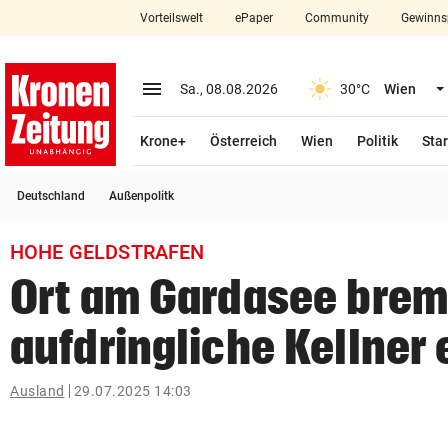
Vorteilswelt
ePaper
Community
Gewinns
close
Schließen
menu
Menü aufklappen
Sa., 08.08.2026
30°C
Wien
Abonnieren
Krone+
Österreich
Wien
Politik
Star
account_circle
arrow_right
Anmelden
Deutschland
Außenpolitk
pin_drop
arrow_right
Bundesland auswäh
Wien
HOHE GELDSTRAFEN
bookmark
Merkliste
Ort am Gardasee brem
aufdringliche Kellner 
Suchbegriff
search
eingeben
Ausland
29.07.2025 14:03