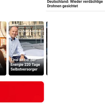
Deutschland: Wieder verdächtige
Drohnen gesichtet
Tirol ist bei der
Frau bekam in
Grapsch-V
r
Energie 220 Tage
Italien falschen
gegen steir
Selbstversorger
Embryo eingesetzt
Polizisten