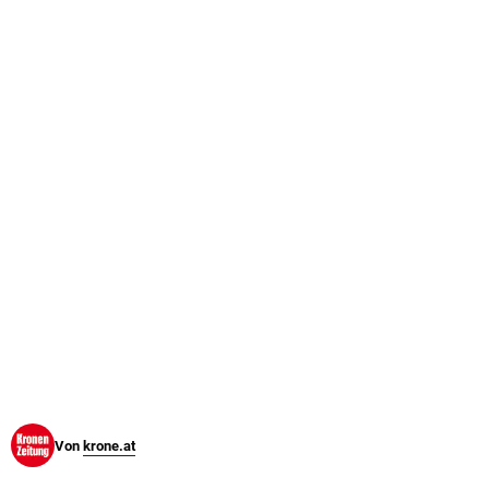
© Krone Multimedia GmbH & Co KG 2026
Muthgasse 2, 1190 Wien
Von
krone.at