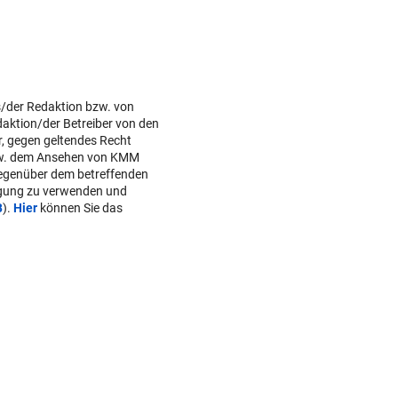
s/der Redaktion bzw. von
daktion/der Betreiber von den
r, gegen geltendes Recht
w. dem Ansehen von KMM
gegenüber dem betreffenden
lgung zu verwenden und
B
).
Hier
können Sie das