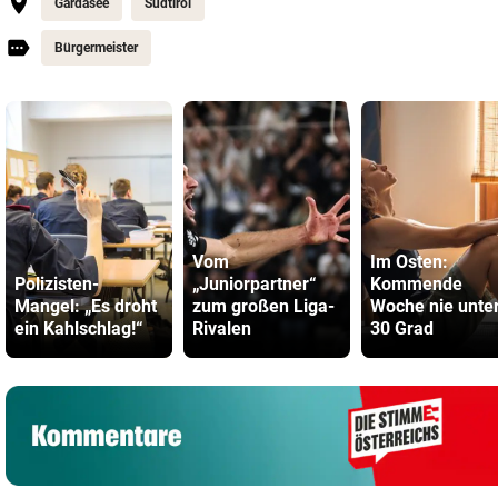
Gardasee
Südtirol
Bürgermeister
Vom
Im Osten:
Polizisten-
„Juniorpartner“
Kommende
Mangel: „Es droht
zum großen Liga-
Woche nie unte
ein Kahlschlag!“
Rivalen
30 Grad