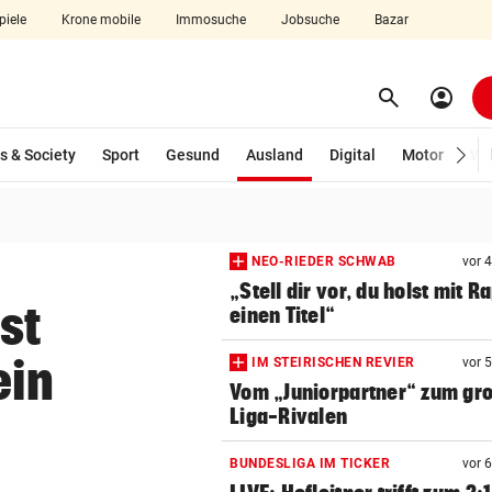
piele
Krone mobile
Immosuche
Jobsuche
Bazar
search
account_circle
Menü aufklappen
Suchen
(ausgewählt)
s & Society
Sport
Gesund
Ausland
Digital
Motor
Wir
len
NEO-RIEDER SCHWAB
vor 
„Stell dir vor, du holst mit R
st
einen Titel“
ein
IM STEIRISCHEN REVIER
vor 
Vom „Juniorpartner“ zum gr
Liga-Rivalen
BUNDESLIGA IM TICKER
vor 