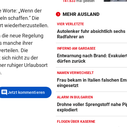
141.633
mal gelesen
RISKANTES MANÖVER
vor 
Biker bei Überholversuch au
e Worte: „Wenn der
MEHR AUSLAND
L200 verunfallt
ln schaffen.“ Die
VIER VERLETZTE
rt wiederherzustellen.
RADFAHRERIN FAND WRACK
vor 
Autolenker fuhr absichtlich sechs
n die neue Regelung
Tödlicher Unfall wurde erst 
Radfahrer an
Stunden entdeckt
ss manche ihrer
INFERNO AM GARDASEE
erteilen. Die
VIER VERLETZTE
vor 
Entwarnung nach Brand: Evakuier
sich nicht zu der
dürfen zurück
Autolenker fuhr absichtlich 
er ruhiger Urlaubsort
Radfahrer an
n.
NAMEN VERWECHSELT
Frau bekam in Italien falschen E
eingesetzt
comment
Jetzt kommentieren
ALARM IN BULGARIEN
Drohne voller Sprengstoff nahe Pi
explodiert
FLOGEN ÜBER KASERNE