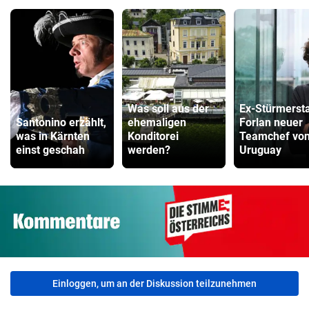
Was soll aus der
Ex-Stürmerst
Santonino erzählt,
ehemaligen
Forlan neuer
was in Kärnten
Konditorei
Teamchef vo
einst geschah
werden?
Uruguay
Einloggen, um an der Diskussion teilzunehmen