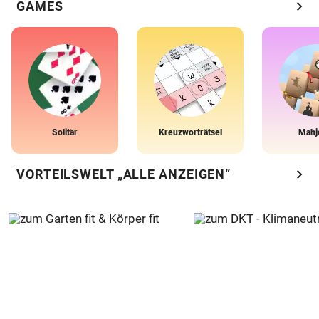
chevron_right
GAMES
Solitär
Kreuzworträtsel
Mahj
chevron_right
VORTEILSWELT „ALLE ANZEIGEN“