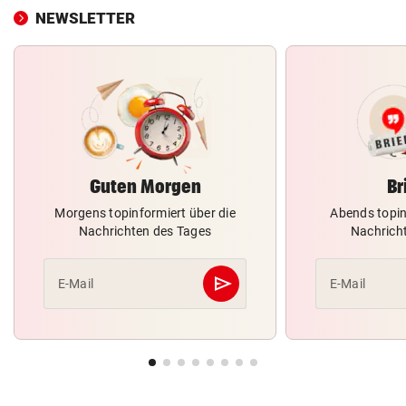
NEWSLETTER
Guten Morgen
Br
Morgens topinformiert über die
Abends topin
Nachrichten des Tages
Nachrich
send
E-Mail
E-Mail
Abschicken