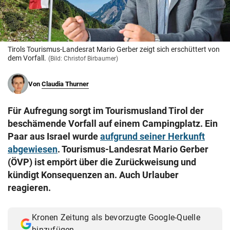
© Krone Multimedia GmbH & Co KG 2026
Muthgasse 2, 1190 Wien
Tirols Tourismus-Landesrat Mario Gerber zeigt sich erschüttert von
dem Vorfall.
(Bild: Christof Birbaumer)
Von
Claudia Thurner
Für Aufregung sorgt im Tourismusland Tirol der
beschämende Vorfall auf einem Campingplatz. Ein
Paar aus Israel wurde
aufgrund seiner Herkunft
abgewiesen
. Tourismus-Landesrat Mario Gerber
(ÖVP) ist empört über die Zurückweisung und
kündigt Konsequenzen an. Auch Urlauber
reagieren.
Kronen Zeitung als bevorzugte Google-Quelle
hinzufügen