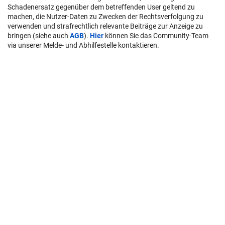
User-Beiträge geben nicht notwendigerweise die Meinung des
Betreibers/der Redaktion bzw. von Krone Multimedia (KMM) wieder.
In diesem Sinne distanziert sich die Redaktion/der Betreiber von den
Inhalten in diesem Diskussionsforum. KMM behält sich
insbesondere vor, gegen geltendes Recht verstoßende, den guten
Sitten oder der
Netiquette
widersprechende bzw. dem Ansehen von
KMM zuwiderlaufende Beiträge zu löschen, diesbezüglichen
Schadenersatz gegenüber dem betreffenden User geltend zu
machen, die Nutzer-Daten zu Zwecken der Rechtsverfolgung zu
verwenden und strafrechtlich relevante Beiträge zur Anzeige zu
bringen (siehe auch
AGB
).
Hier
können Sie das Community-Team
via unserer Melde- und Abhilfestelle kontaktieren.