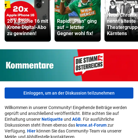
Neue Chronik
20 x iPhone 16 mit
Rapid: „Plan“ ging
nennt älteste
Krone Digital-Abo
auf – letzter
Theatergrupp
zu gewinnen!
Gegner wohl fix!
Kärntens
Einloggen, um an der Diskussion teilzunehmen
Willkommen in unserer Community! Eingehende Beiträge werden
geprüft und anschließend veröffentlicht. Bitte achten Sie auf
Einhaltung unserer
Netiquette
und
AGB
. Für ausführliche
Diskussionen steht Ihnen ebenso das
krone.at-Forum
zur
Verfügung.
Hier
können Sie das Community-Team via unserer
Melde- und Abhilfestelle kontaktieren.