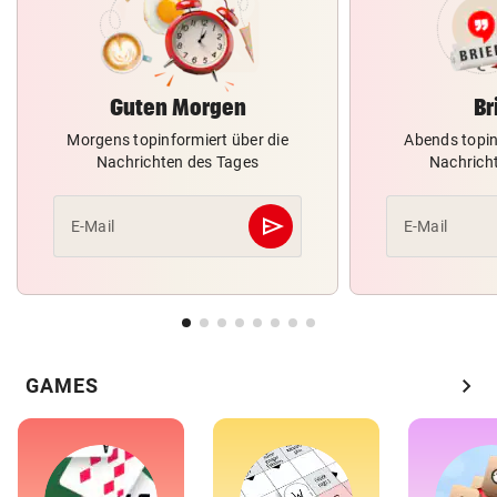
Guten Morgen
Br
Morgens topinformiert über die
Abends topin
Nachrichten des Tages
Nachrich
send
E-Mail
E-Mail
Abschicken
chevron_right
GAMES