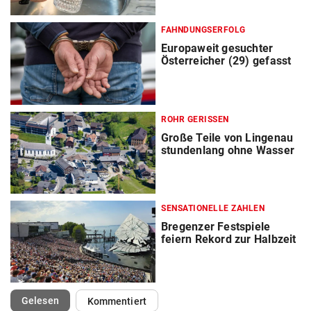
FAHNDUNGSERFOLG
Europaweit gesuchter
Österreicher (29) gefasst
ROHR GERISSEN
Große Teile von Lingenau
stundenlang ohne Wasser
SENSATIONELLE ZAHLEN
Bregenzer Festspiele
feiern Rekord zur Halbzeit
(ausgewählt)
Gelesen
Kommentiert