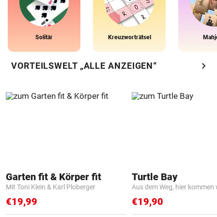
Solitär
Kreuzworträtsel
Mahj
chevron_right
VORTEILSWELT „ALLE ANZEIGEN“
Garten fit & Körper fit
Turtle Bay
Mit Toni Klein & Karl Ploberger
Aus dem Weg, hier kommen w
€19,99
€19,90