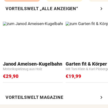
chevron_right
VORTEILSWELT „ALLE ANZEIGEN“
Janod Ameisen-Kugelbahn
Garten fit & Körper 
Motorikspielzeug aus Holz
Mit Toni Klein & Karl Ploberg
€29,90
€19,99
chevron_right
VORTEILSWELT MAGAZINE