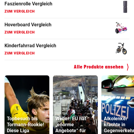
Faszienrolle Vergleich
ZUM VERGLEICH
Hoverboard Vergleich
ZUM VERGLEICH
Kinderfahrrad Vergleich
ZUM VERGLEICH
Alle Produkte ansehen
Topbesuch bis
Weber: EU hat
Alkolenker
Tormann-Rookie!
„enorme
krachte in
Diese Liga
Angebote“ für
Gegenverkehr