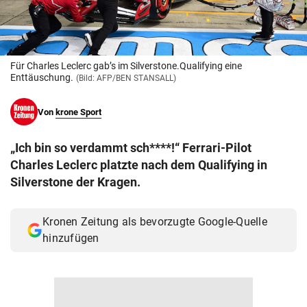
© Krone Multimedia GmbH & Co KG 2026
Muthgasse 2, 1190 Wien
Für Charles Leclerc gab’s im Silverstone.Qualifying eine
Enttäuschung.
(Bild: AFP/BEN STANSALL)
Von
krone Sport
„Ich bin so verdammt sch****!“ Ferrari-Pilot
Charles Leclerc platzte nach dem Qualifying in
Silverstone der Kragen.
Kronen Zeitung als bevorzugte Google-Quelle
hinzufügen