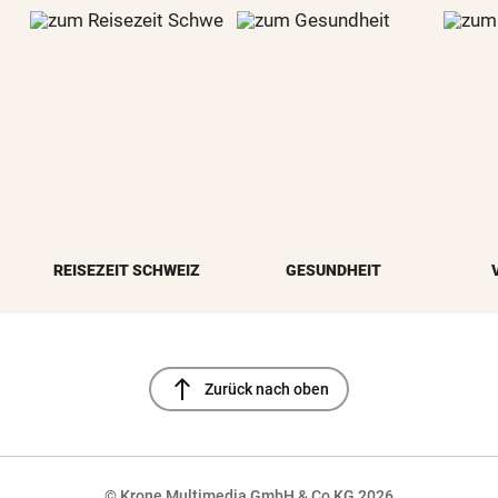
REISEZEIT SCHWEIZ
GESUNDHEIT
north
Zurück nach oben
© Krone Multimedia GmbH & Co KG 2026