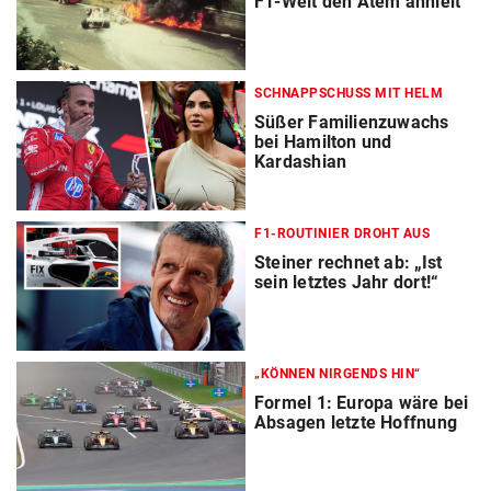
F1-Welt den Atem anhielt
SCHNAPPSCHUSS MIT HELM
Süßer Familienzuwachs
bei Hamilton und
Kardashian
F1-ROUTINIER DROHT AUS
Steiner rechnet ab: „Ist
sein letztes Jahr dort!“
„KÖNNEN NIRGENDS HIN“
Formel 1: Europa wäre bei
Absagen letzte Hoffnung