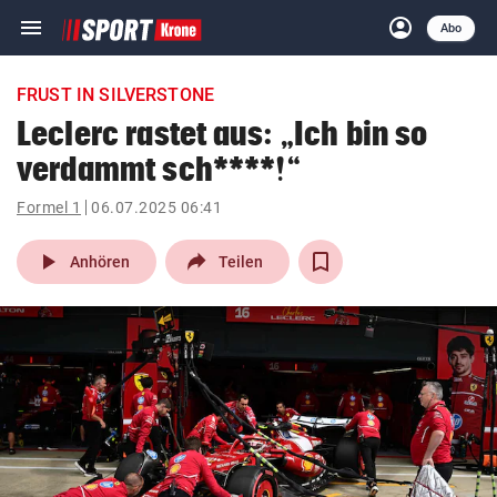
menu
account_circle
Navigation
Anmelden
Abo
close
Schließen
ein-/ausklappen
FRUST IN SILVERSTONE
Abonnieren
Leclerc rastet aus: „Ich bin so
verdammt sch****!“
account_circle
arrow_right
Anmelden
Formel 1
06.07.2025 06:41
pin_drop
arrow_right
Bundesland auswäh
Wien
play_arrow
Anhören
Teilen
bookmark
Merkliste
Suchbegriff
search
eingeben