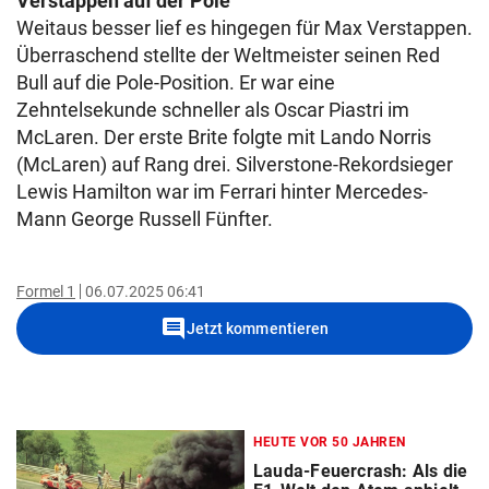
Verstappen auf der Pole
Weitaus besser lief es hingegen für Max Verstappen.
Überraschend stellte der Weltmeister seinen Red
Bull auf die Pole-Position. Er war eine
Zehntelsekunde schneller als Oscar Piastri im
McLaren. Der erste Brite folgte mit Lando Norris
(McLaren) auf Rang drei. Silverstone-Rekordsieger
Lewis Hamilton war im Ferrari hinter Mercedes-
Mann George Russell Fünfter.
Formel 1
06.07.2025 06:41
comment
Jetzt kommentieren
HEUTE VOR 50 JAHREN
Lauda-Feuercrash: Als die