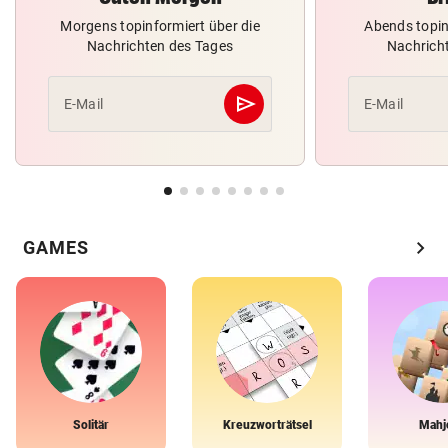
Morgens topinformiert über die
Abends topin
Nachrichten des Tages
Nachrich
send
E-Mail
E-Mail
Abschicken
chevron_right
GAMES
Solitär
Kreuzworträtsel
Mahj