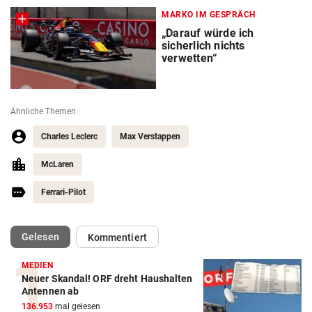
MARKO IM GESPRÄCH
„Darauf würde ich
sicherlich nichts
verwetten“
Ähnliche Themen
Charles Leclerc
Max Verstappen
McLaren
Ferrari-Pilot
(ausgewählt)
Gelesen
Kommentiert
MEDIEN
Neuer Skandal! ORF dreht Haushalten
Action-Cam Vergleich
Antennen ab
136.953
mal gelesen
ZUM VERGLEICH