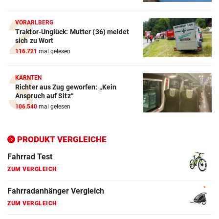
Crosstrainer Vergleich
VORARLBERG
Traktor-Unglück: Mutter (36) meldet
ZUM VERGLEICH
sich zu Wort
116.721
mal gelesen
E-Bike Vergleich
ZUM VERGLEICH
KÄRNTEN
Richter aus Zug geworfen: „Kein
Elektro-Scooter Vergleich
Anspruch auf Sitz“
ZUM VERGLEICH
106.540
mal gelesen
Ergometer Vergleich
ZUM VERGLEICH
PRODUKT VERGLEICHE
Fahrrad Test
ZUM VERGLEICH
Fahrradanhänger Vergleich
ZUM VERGLEICH