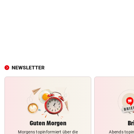
NEWSLETTER
Guten Morgen
Br
Morgens topinformiert über die
Abends topin