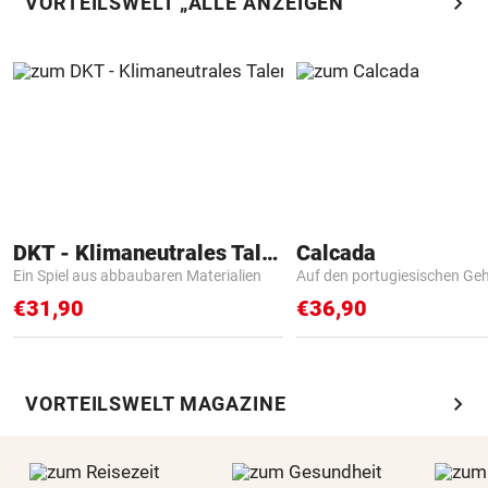
chevron_right
VORTEILSWELT „ALLE ANZEIGEN“
DKT - Klimaneutrales Talent
Calcada
Ein Spiel aus abbaubaren Materialien
Auf den portugiesischen G
€31,90
€36,90
chevron_right
VORTEILSWELT MAGAZINE