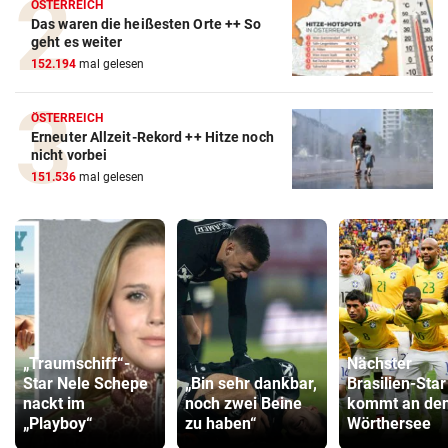
ÖSTERREICH
Das waren die heißesten Orte ++ So
geht es weiter
152.194
mal gelesen
ÖSTERREICH
Erneuter Allzeit-Rekord ++ Hitze noch
nicht vorbei
151.536
mal gelesen
„Traumschiff“-
Nächster
Star Nele Schepe
„Bin sehr dankbar,
Brasilien-Star
nackt im
noch zwei Beine
kommt an de
„Playboy“
zu haben“
Wörthersee