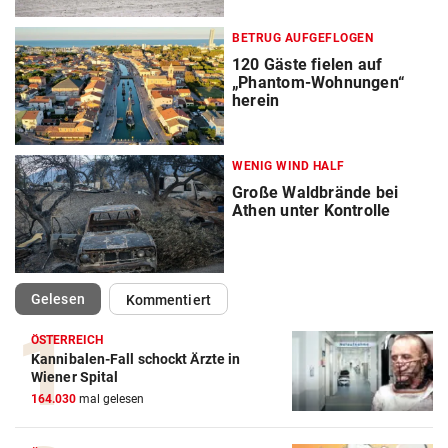
BETRUG AUFGEFLOGEN
120 Gäste fielen auf
„Phantom-Wohnungen“
herein
WENIG WIND HALF
Große Waldbrände bei
Athen unter Kontrolle
(ausgewählt)
Gelesen
Kommentiert
ÖSTERREICH
Kannibalen-Fall schockt Ärzte in
Wiener Spital
164.030
mal gelesen