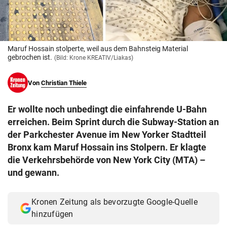
© Krone Multimedia GmbH & Co KG 2026
Muthgasse 2, 1190 Wien
Maruf Hossain stolperte, weil aus dem Bahnsteig Material
gebrochen ist.
(Bild: Krone KREATIV/Liakas)
Von
Christian Thiele
Er wollte noch unbedingt die einfahrende U-Bahn
erreichen. Beim Sprint durch die Subway-Station an
der Parkchester Avenue im New Yorker Stadtteil
Bronx kam Maruf Hossain ins Stolpern. Er klagte
die Verkehrsbehörde von New York City (MTA) –
und gewann.
Kronen Zeitung als bevorzugte Google-Quelle
hinzufügen