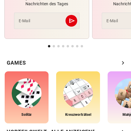
Nachrichten des Tages
Nachrich
send
E-Mail
E-Mail
Abschicken
chevron_right
GAMES
Solitär
Kreuzworträtsel
Mahj