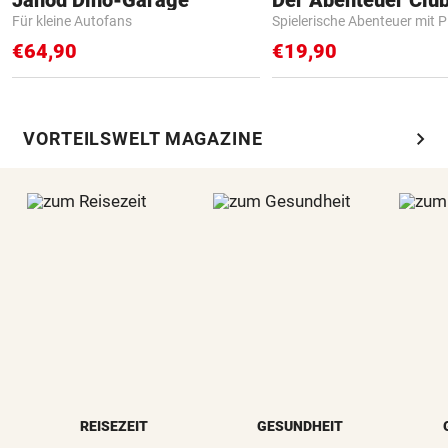
Für kleine Autofans
Spielerische Abenteuer mit P
€64,90
€19,90
chevron_right
VORTEILSWELT MAGAZINE
REISEZEIT
GESUNDHEIT