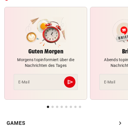
Guten Morgen
Br
Morgens topinformiert über die
Abends topin
Nachrichten des Tages
Nachrich
send
E-Mail
E-Mail
Abschicken
chevron_right
GAMES