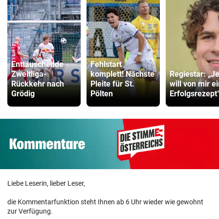
Enttäuschende
Fehlstart
Zweitliga-
komplett! Nächste
Regiestar: „J
Rückkehr nach
Pleite für St.
will von mir e
Grödig
Pölten
Erfolgsrezept
Liebe Leserin, lieber Leser,
die Kommentarfunktion steht Ihnen ab 6 Uhr wieder wie gewohnt
zur Verfügung.