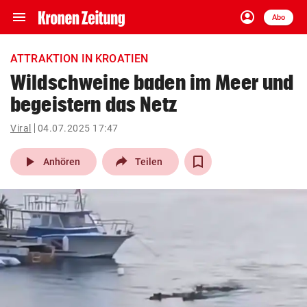
menu
account_circle
Navigation
Anmelden
Abo
close
Schließen
ein-/ausklappen
ATTRAKTION IN KROATIEN
Abonnieren
Wildschweine baden im Meer und
begeistern das Netz
account_circle
arrow_right
Anmelden
Viral
04.07.2025 17:47
pin_drop
arrow_right
Bundesland auswäh
Wien
play_arrow
Anhören
Teilen
bookmark
Merkliste
Suchbegriff
search
eingeben