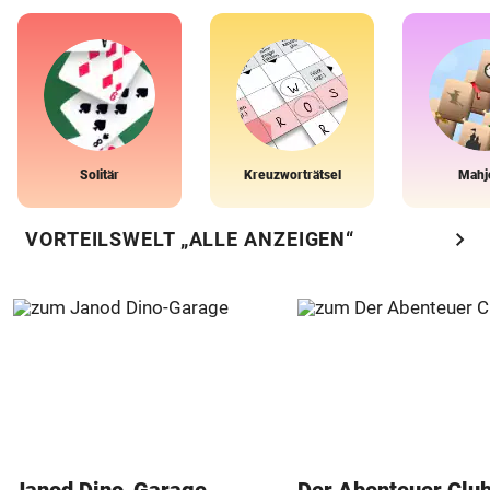
Solitär
Kreuzworträtsel
Mahj
chevron_right
VORTEILSWELT „ALLE ANZEIGEN“
Janod Dino-Garage
Der Abenteuer Clu