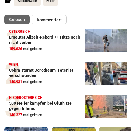
Wildschwein
Meer
(ausgewählt)
Gelesen
Kommentiert
ÖSTERREICH
Erneuter Allzeit-Rekord ++ Hitze noch
nicht vorbei
159.826
mal gelesen
WIEN
Cobra stürmt Dorotheum, Täter ist
verschwunden
140.931
mal gelesen
NIEDERÖSTERREICH
500 Helfer kämpfen bei Gluthitze
gegen Inferno
140.327
mal gelesen