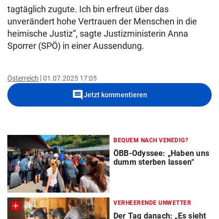
tagtäglich zugute. Ich bin erfreut über das
unverändert hohe Vertrauen der Menschen in die
heimische Justiz“, sagte Justizministerin Anna
Sporrer (SPÖ) in einer Aussendung.
Österreich
01.07.2025 17:05
comment
Jetzt kommentieren
BEQUEM NACH VENEDIG?
ÖBB-Odyssee: „Haben uns
dumm sterben lassen“
VERHEERENDE UNWETTER
Der Tag danach: „Es sieht