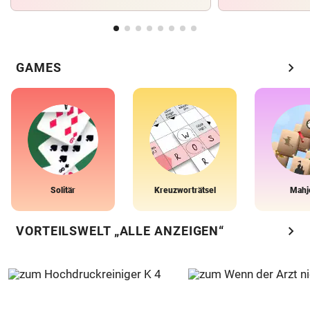
chevron_right
GAMES
Solitär
Kreuzworträtsel
Mahj
chevron_right
VORTEILSWELT „ALLE ANZEIGEN“