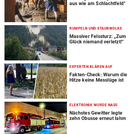
aus wie am Schlachtfeld“
RUMPELN UND STAUBWOLKE
Massiver Felssturz: „Zum
Glück niemand verletzt!“
EXPERTEN KLÄREN AUF
Fakten-Check: Warum die
Hitze keine Messlüge ist
ELEKTRONIK WURDE NASS
Nächstes Gewitter legte
zehn Obusse erneut lahm