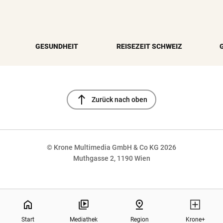
GESUNDHEIT
REISEZEIT SCHWEIZ
north
Zurück nach oben
© Krone Multimedia GmbH & Co KG 2026
Muthgasse 2, 1190 Wien
NaN%
home
pin_drop
Start
Mediathek
Region
Krone+