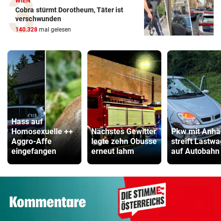
WIEN
Cobra stürmt Dorotheum, Täter ist
verschwunden
140.328
mal gelesen
Hass auf
Homosexuelle ++
Nächstes Gewitter
Pkw mit Anhä
Aggro-Affe
legte zehn Obusse
streift Lastw
eingefangen
erneut lahm
auf Autobahn