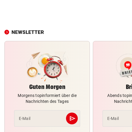
NEWSLETTER
Guten Morgen
Br
Morgens topinformiert über die
Abends topin
Nachrichten des Tages
Nachrich
send
E-Mail
E-Mail
Abschicken