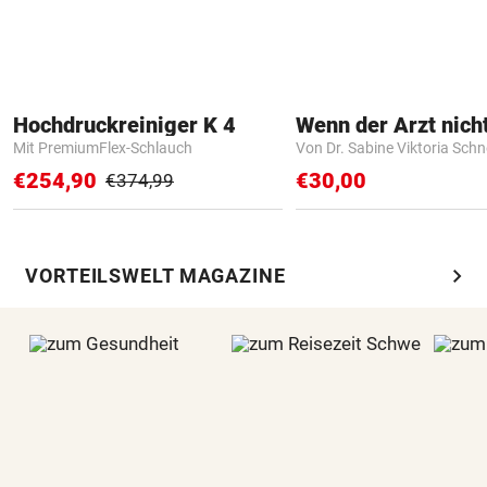
Hochdruckreiniger K 4
Mit PremiumFlex-Schlauch
Von Dr. Sabine Viktoria Schn
€254,90
€30,00
€374,99
chevron_right
VORTEILSWELT MAGAZINE