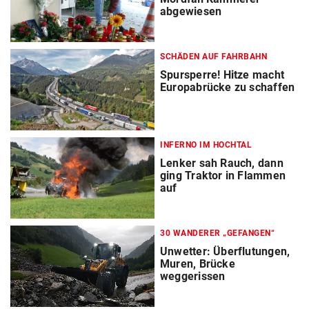
abgewiesen
SCHÄDEN AUF FAHRBAHN
Spursperre! Hitze macht
Europabrücke zu schaffen
INFERNO IM HOCHTAL
Lenker sah Rauch, dann
ging Traktor in Flammen
auf
30 WANDERER „GEFANGEN“
Unwetter: Überflutungen,
Muren, Brücke
weggerissen