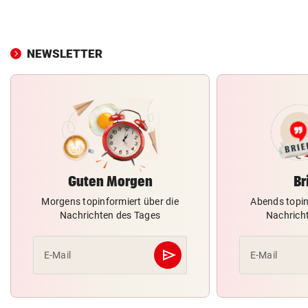
NEWSLETTER
Guten Morgen
Br
Morgens topinformiert über die
Abends topin
Nachrichten des Tages
Nachrich
send
E-Mail
E-Mail
Abschicken