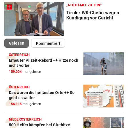
„NIX DAMIT ZU TUN“
Tiroler WK-Chefin wegen
Kündigung vor Gericht
(ausgewählt)
Gelesen
Kommentiert
ÖSTERREICH
Erneuter Allzeit-Rekord ++ Hitze noch
nicht vorbei
159.004
mal gelesen
ÖSTERREICH
Das waren die heißesten Orte ++ So
geht es weiter
156.115
mal gelesen
NIEDERÖSTERREICH
500 Helfer kämpfen bei Gluthitze