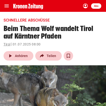
menu
account_circle
Navigation
Anmelden
Abo
close
Schließen
ein-/ausklappen
SCHNELLERE ABSCHÜSSE
Abonnieren
Beim Thema Wolf wandelt Tirol
auf Kärntner Pfaden
account_circle
arrow_right
Anmelden
Tirol
01.07.2025 08:00
pin_drop
arrow_right
Bundesland auswäh
Wien
play_arrow
Anhören
Teilen
bookmark
Merkliste
Suchbegriff
search
eingeben