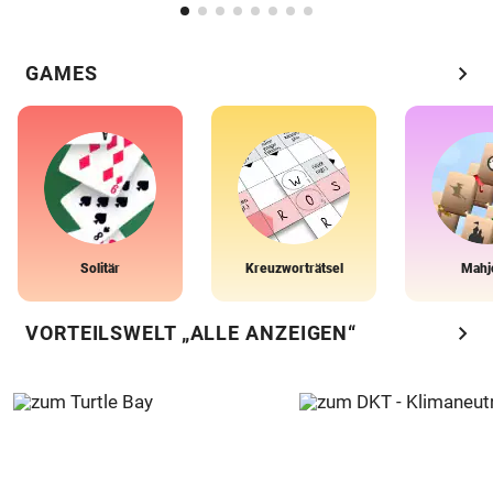
chevron_right
GAMES
Solitär
Kreuzworträtsel
Mahj
chevron_right
VORTEILSWELT „ALLE ANZEIGEN“