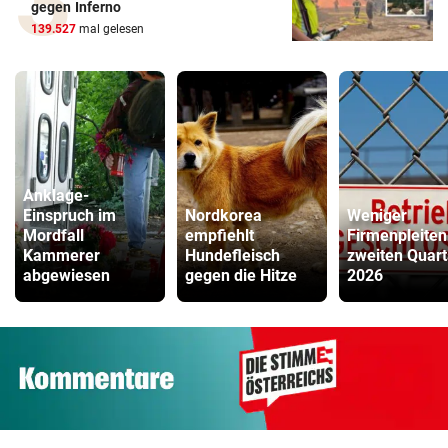
gegen Inferno
139.527
mal gelesen
Anklage-
Einspruch im
Nordkorea
Weniger
Mordfall
empfiehlt
Firmenpleiten
Kammerer
Hundefleisch
zweiten Quart
abgewiesen
gegen die Hitze
2026