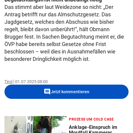
Das stimmt aber laut Weidezone so nicht: „Der
Antrag betrifft nur das Almschutzgesetz. Das
Jagdgesetz, welches den Abschuss wie bisher
regelt, bleibt davon unberührt!“, hält Obmann
Brugger fest. In Sachen Begutachtung meint er, die
ÖVP habe bereits selbst Gesetze ohne Frist
beschlossen – weil dies in Ausnahmefällen wie
besonderer Dringlichkeit möglich ist.
Tirol
01.07.2025 08:00
comment
Jetzt kommentieren
PROZESS UM COLD CASE
Anklage-Einspruch im
Mordfall Kammerer