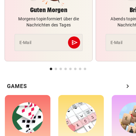
Guten Morgen
Br
Morgens topinformiert über die
Abends topin
Nachrichten des Tages
Nachrich
send
E-Mail
E-Mail
Abschicken
chevron_right
GAMES