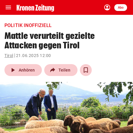
menu
account_circle
Navigation
Anmelden
Abo
close
Schließen
ein-/ausklappen
POLITIK INOFFIZIELL
Abonnieren
Mattle verurteilt gezielte
Attacken gegen Tirol
account_circle
arrow_right
Anmelden
Tirol
21.06.2025 12:00
pin_drop
arrow_right
Bundesland auswäh
Wien
play_arrow
Anhören
Teilen
bookmark
Merkliste
Suchbegriff
search
eingeben