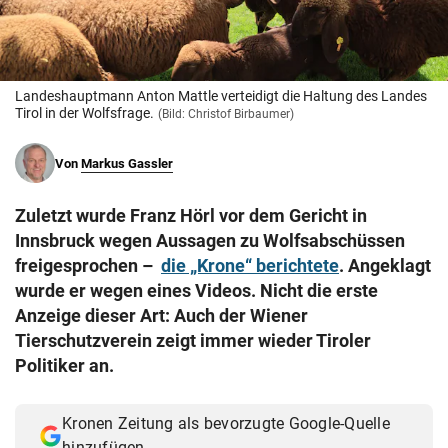
© Krone Multimedia GmbH & Co KG 2026
Muthgasse 2, 1190 Wien
Landeshauptmann Anton Mattle verteidigt die Haltung des Landes
Tirol in der Wolfsfrage.
(Bild: Christof Birbaumer)
Von
Markus Gassler
Zuletzt wurde Franz Hörl vor dem Gericht in
Innsbruck wegen Aussagen zu Wolfsabschüssen
freigesprochen –
die „Krone“ berichtete
. Angeklagt
wurde er wegen eines Videos. Nicht die erste
Anzeige dieser Art: Auch der Wiener
Tierschutzverein zeigt immer wieder Tiroler
Politiker an.
Kronen Zeitung als bevorzugte Google-Quelle
hinzufügen