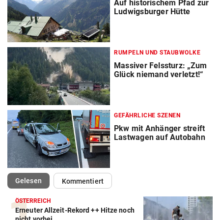
Auf historischem Pfad zur
Ludwigsburger Hütte
RUMPELN UND STAUBWOLKE
Massiver Felssturz: „Zum
Glück niemand verletzt!“
GEFÄHRLICHE SZENEN
Pkw mit Anhänger streift
Lastwagen auf Autobahn
(ausgewählt)
Gelesen
Kommentiert
ÖSTERREICH
Erneuter Allzeit-Rekord ++ Hitze noch
nicht vorbei