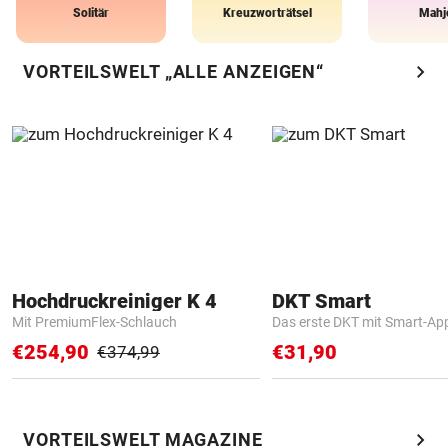
Solitär
Kreuzworträtsel
Mahj
chevron_right
VORTEILSWELT „ALLE ANZEIGEN“
Hochdruckreiniger K 4
DKT Smart
Mit PremiumFlex-Schlauch
Das erste DKT mit Smart-Ap
€254,90
€31,90
€374,99
chevron_right
VORTEILSWELT MAGAZINE