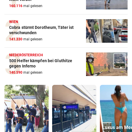
160.116
mal gelesen
WIEN
Cobra stürmt Dorotheum, Täter ist
verschwunden
141.330
mal gelesen
NIEDERÖSTERREICH
500 Helfer kämpfen bei Gluthitze
gegen Inferno
140.590
mal gelesen
Luxus am Mee