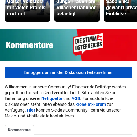
Golser Volksfest
Junge Frauen am
Sabalenka
mit vielen Promis
Villacher Bahnhof
gewährt priva
eröffnet
belästigt
Einblicke
Einloggen, um an der Diskussion teilzunehmen
Willkommen in unserer Community! Eingehende Beiträge werden
geprüft und anschließend veröffentlicht. Bitte achten Sie auf
Einhaltung unserer
Netiquette
und
AGB
. Für ausführliche
Diskussionen steht Ihnen ebenso das
krone.at-Forum
zur
Verfügung.
Hier
können Sie das Community-Team via unserer
Melde- und Abhilfestelle kontaktieren.