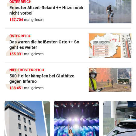
ÖSTERREICH
Erneuter Allzeit-Rekord ++ Hitze noch
nicht vorbei
157.704
mal gelesen
ÖSTERREICH
Das waren die heißesten Orte ++ So
geht es weiter
155.031
mal gelesen
NIEDERÖSTERREICH
500 Helfer kämpfen bei Gluthitze
gegen Inferno
138.451
mal gelesen