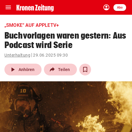
menu
account_circle
Navigation
Anmelden
Abo
close
Schließen
ein-/ausklappen
„SMOKE“ AUF APPLETV+
Abonnieren
Buchvorlagen waren gestern: Aus
Podcast wird Serie
account_circle
arrow_right
Anmelden
Unterhaltung
29.06.2025 09:30
pin_drop
arrow_right
Bundesland auswäh
Wien
play_arrow
Anhören
Teilen
bookmark
Merkliste
Suchbegriff
search
eingeben