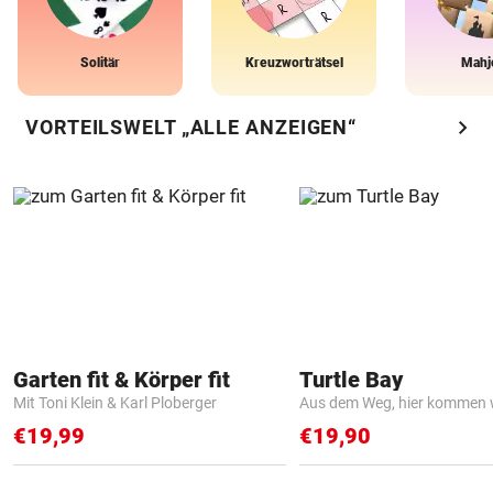
Solitär
Kreuzworträtsel
Mahj
chevron_right
VORTEILSWELT „ALLE ANZEIGEN“
Garten fit & Körper fit
Turtle Bay
Mit Toni Klein & Karl Ploberger
Aus dem Weg, hier kommen w
€19,99
€19,90