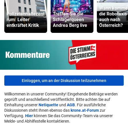
Wann komme
Polizeianhaltezent
Treffen Sie die
die Robotaxis
rum: Leiter
Schlagerqueen
auch nach
entkräftet Kritik
Andrea Berg live
Österreich?
Einloggen, um an der Diskussion teilzunehmen
Willkommen in unserer Community! Eingehende Beiträge werden
geprüft und anschließend veröffentlicht. Bitte achten Sie auf
Einhaltung unserer
Netiquette
und
AGB
. Für ausführliche
Diskussionen steht Ihnen ebenso das
krone.at-Forum
zur
Verfügung.
Hier
können Sie das Community-Team via unserer
Melde- und Abhilfestelle kontaktieren.