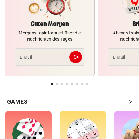
Guten Morgen
Br
Morgens topinformiert über die
Abends topin
Nachrichten des Tages
Nachrich
send
E-Mail
E-Mail
Abschicken
chevron_right
GAMES