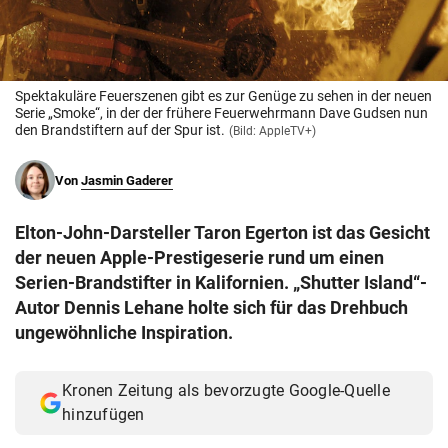
© Krone Multimedia GmbH & Co KG 2026
Muthgasse 2, 1190 Wien
Spektakuläre Feuerszenen gibt es zur Genüge zu sehen in der neuen
Serie „Smoke“, in der der frühere Feuerwehrmann Dave Gudsen nun
den Brandstiftern auf der Spur ist.
(Bild: AppleTV+)
Von
Jasmin Gaderer
Elton-John-Darsteller Taron Egerton ist das Gesicht
der neuen Apple-Prestigeserie rund um einen
Serien-Brandstifter in Kalifornien. „Shutter Island“-
Autor Dennis Lehane holte sich für das Drehbuch
ungewöhnliche Inspiration.
Kronen Zeitung als bevorzugte Google-Quelle
hinzufügen