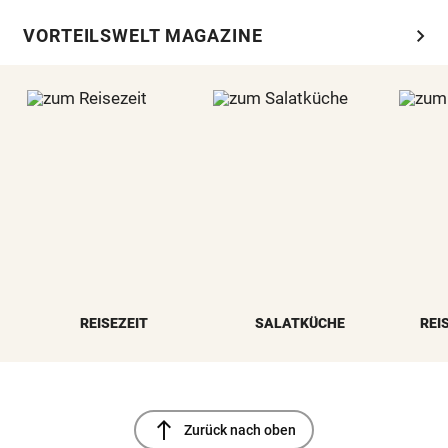
chevron_right
VORTEILSWELT MAGAZINE
REISEZEIT
SALATKÜCHE
REI
north
Zurück nach oben