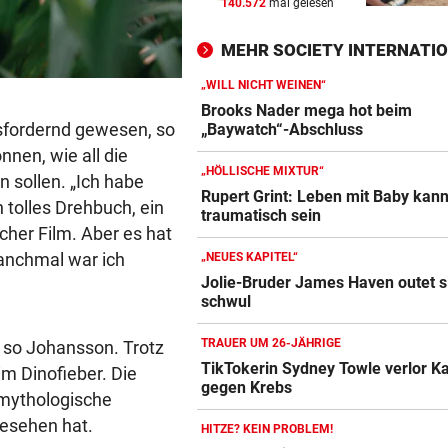
140.572
mal gelesen
Theater stellt Planschbecke
300.000 Euro auf
MEHR SOCIETY INTERNATI
NACH WIEN AUF MYKONOS
vor 
„WILL NICHT WEINEN“
Luxus am Meer! Sabalenka
Brooks Nader mega hot beim
gewährt private Einblicke
sfordernd gewesen, so
„Baywatch“-Abschluss
nnen, wie all die
„HÖLLISCHE MIXTUR“
„IHR SEID DER HAMMER!“
vor 
 sollen. „Ich habe
Rupert Grint: Leben mit Baby kan
Feuerwehr befreite Kalb aus
 tolles Drehbuch, ein
traumatisch sein
misslicher Lage
scher Film. Aber es hat
anchmal war ich
„NEUES KAPITEL“
Jolie-Bruder James Haven outet s
schwul
TRAUER UM 26-JÄHRIGE
, so Johansson. Trotz
TikTokerin Sydney Towle verlor 
im Dinofieber. Die
gegen Krebs
 mythologische
gesehen hat.
HITZE? KEIN PROBLEM!