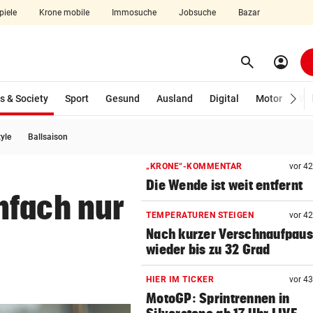
piele
Krone mobile
Immosuche
Jobsuche
Bazar
search
account_circle
Menü aufklappen
Suchen
(ausgewählt)
s & Society
Sport
Gesund
Ausland
Digital
Motor
Wir
tyle
Ballsaison
len
„KRONE“-KOMMENTAR
vor 4
Die Wende ist weit entfernt
nfach nur
TEMPERATUREN STEIGEN
vor 4
Nach kurzer Verschnaufpau
wieder bis zu 32 Grad
HIER IM TICKER
vor 4
MotoGP: Sprintrennen in