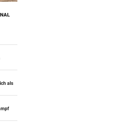
n um
ONAL
9 Stunden
9 Stunden
n
ich als
Kampf