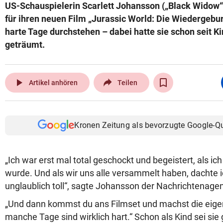
US-Schauspielerin Scarlett Johansson („Black Widow
für ihren neuen Film „Jurassic World: Die Wiedergebu
harte Tage durchstehen – dabei hatte sie schon seit K
geträumt.
play_arrow
Artikel anhören
Teilen
Kronen Zeitung als bevorzugte Google-Q
„Ich war erst mal total geschockt und begeistert, als ic
wurde. Und als wir uns alle versammelt haben, dachte i
unglaublich toll“, sagte Johansson der Nachrichtenagent
„Und dann kommst du ans Filmset und machst die eigen
manche Tage sind wirklich hart.“ Schon als Kind sei sie 