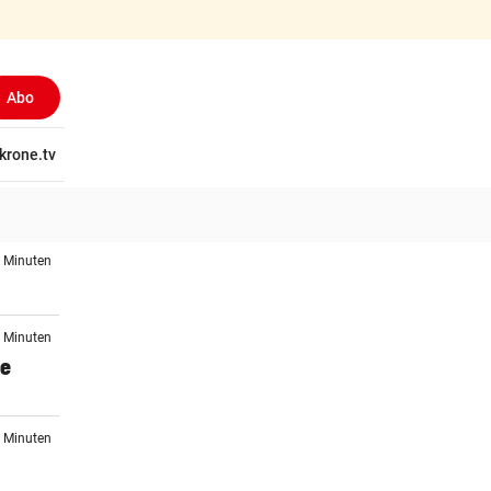
Abo
tschaft
krone.tv
Wissen
Gericht
Kolumnen
Freizeit
Reise
Ti
2 Minuten
2 Minuten
se
3 Minuten