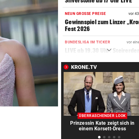
Silverstone ab 17 Uhr LIVE
NEUN GROSSE PREISE
vor 4
Gewinnspiel zum Linzer „Kr
Fest 2026
BUNDESLIGA IM TICKER
vor ein
LIVE ab 19.30 Uhr: Steirerde
Hartberg – Sturm
KRONE.TV
BUNDESLIGA IM TICKER
vor ein
LIVE ab 17 Uhr: GAK gegen Au
Lustenau
SOMMERGEWINNSPIEL 2026
vor 
Wir verlosen 22 x 1
Getränkekühler für heiße Ta
ÜBERRASCHENDER LOOK
Prinzessin Kate zeigt sich in
VOLLEYBALL – FRAUEN
vor 
einem Korsett-Dress
Österreich verliert EM-Test