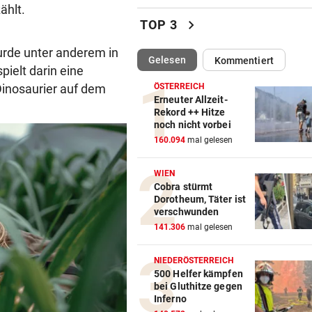
Klubs aus Holland und Italie
ählt.
locken WAC-Goalie
chevron_right
TOP 3
BEI BARESI-ABSCHIED
vor 
wurde unter anderem in
(ausgewählt)
Gelesen
Kommentiert
Brasilien-Legende schockt 
pielt darin eine
mit Mallet-Finger
 Dinosaurier auf dem
ÖSTERREICH
Erneuter Allzeit-
KIND UND PARTNER TOT
vor 
Rekord ++ Hitze
noch nicht vorbei
Traktor-Unglück: Mutter (36
160.094
mal gelesen
meldet sich zu Wort
WIEN
STRATEGIE FEHLT
vor 
Cobra stürmt
Schutz vor Drohnen? Österr
Dorotheum, Täter ist
hat keinen Plan
verschwunden
141.306
mal gelesen
LÄNDLE-KICKER SIEGEN
vor 
3:1 nach 0:1! Altach dreht De
NIEDERÖSTERREICH
gegen WSG Tirol
500 Helfer kämpfen
bei Gluthitze gegen
Inferno
KRITIK AUS POLITIK
vor 