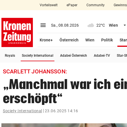
Vorteilswelt
ePaper
Community
Gewinns
close
Schließen
menu
Menü aufklappen
Sa., 08.08.2026
22°C
Wien
Abonnieren
Krone+
Österreich
Wien
Politik
Star
account_circle
arrow_right
Anmelden
(ausgewählt)
Royals
Society International
Adabei Österreich
Adabei-TV
Star-S
pin_drop
arrow_right
Bundesland auswäh
Wien
SCARLETT JOHANSSON:
bookmark
Merkliste
„Manchmal war ich ei
erschöpft“
Suchbegriff
search
eingeben
Society International
23.06.2025 14:16