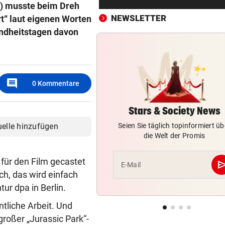
“) musste beim Dreh
Montenegro 0:3!
NEWSLETTER
rt“ laut eigenen Worten
UNTER EINER BEDINGUNG
vor 
indheitstagen davon
USA will Blockade von irani
Häfen stoppen
2. LIGA – 2. RUNDE
vor 
comment
0
Kommentare
3:0! Absteiger BW Linz schie
Wacker Innsbruck ab
Stars & Society News
NACH ELFER-RÜCKNAHME
vor 
uelle hinzufügen
Seien Sie täglich topinformiert üb
Hinterseer über VAR: „Ist ei
die Welt der Promis
absoluter Skandal!“
h für den Film gecastet
se
E-Mail
WEGEN CEUTA-KRISE
vor 
ch, das wird einfach
Spanien kontert: Jetzt
ur dpa in Berlin.
Grenzkontrollen für Italien
tliche Arbeit. Und
SONNTAG NOCH IM KASTEN
vor 
großer „Jurassic Park“-