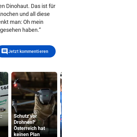
en Dinohaut. Das ist für
Knochen und all diese
enkt man: Oh mein
usgesehen haben.“
comment
Jetzt kommentieren
k:
Schutz vor
Drohnen?
„Das war ein
Sager wirkt
Österreich hat
echtes Statement
Mütter-Auf
keinen Plan
von uns“
gegen Kanz