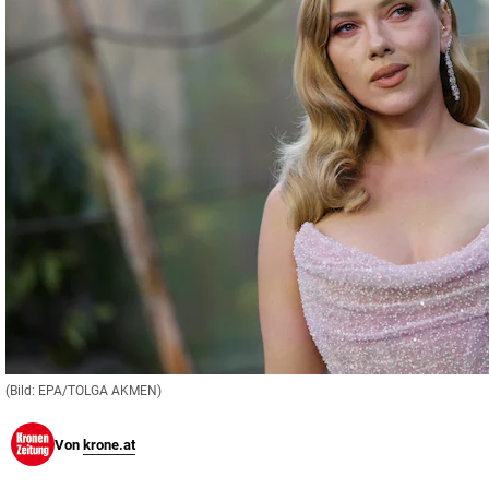
© Krone Multimedia GmbH & Co KG 2026
Muthgasse 2, 1190 Wien
(Bild: EPA/TOLGA AKMEN)
Von
krone.at