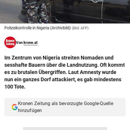
© Krone Multimedia GmbH & Co KG 2026
Muthgasse 2, 1190 Wien
Polizeikontrolle in Nigeria (Archivbild)
(Bild: AFP)
Von
krone.at
Im Zentrum von Nigeria streiten Nomaden und
sesshafte Bauern über die Landnutzung. Oft kommt
es zu brutalen Übergriffen. Laut Amnesty wurde
nun ein ganzes Dorf attackiert, es gab mindestens
100 Tote.
Kronen Zeitung als bevorzugte Google-Quelle
hinzufügen