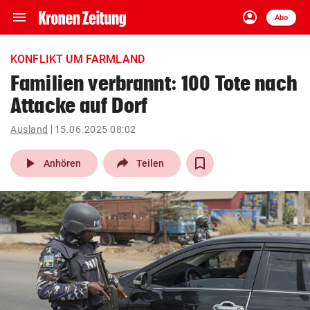
menu
account_circle
Navigation
Anmelden
Abo
close
Schließen
ein-/ausklappen
KONFLIKT UM FARMLAND
Abonnieren
Familien verbrannt: 100 Tote nach
Attacke auf Dorf
account_circle
arrow_right
Anmelden
Ausland
15.06.2025 08:02
pin_drop
arrow_right
Bundesland auswäh
Wien
play_arrow
Anhören
Teilen
bookmark
Merkliste
Suchbegriff
search
eingeben