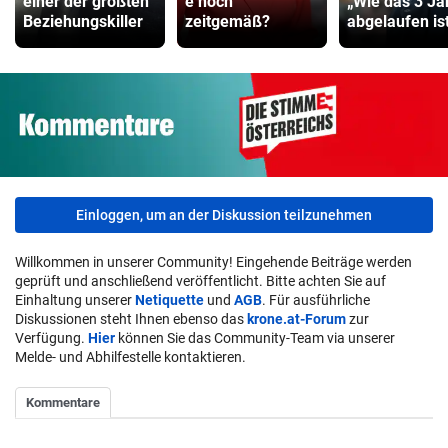
einer der größten
e noch
„Wie das 3 Ja
Beziehungskiller
zeitgemäß?
abgelaufen ist 
Einloggen, um an der Diskussion teilzunehmen
Willkommen in unserer Community! Eingehende Beiträge werden
geprüft und anschließend veröffentlicht. Bitte achten Sie auf
Einhaltung unserer
Netiquette
und
AGB
. Für ausführliche
Diskussionen steht Ihnen ebenso das
krone.at-Forum
zur
Verfügung.
Hier
können Sie das Community-Team via unserer
Melde- und Abhilfestelle kontaktieren.