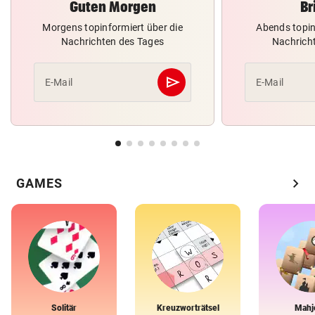
Guten Morgen
Br
Morgens topinformiert über die
Abends topin
Nachrichten des Tages
Nachrich
send
E-Mail
E-Mail
Abschicken
chevron_right
GAMES
Solitär
Kreuzworträtsel
Mahj