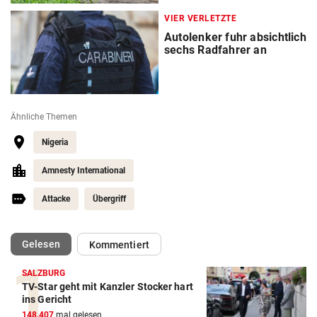
VIER VERLETZTE
Autolenker fuhr absichtlich
sechs Radfahrer an
Ähnliche Themen
Nigeria
Amnesty International
Attacke
Übergriff
(ausgewählt)
Gelesen
Kommentiert
SALZBURG
TV-Star geht mit Kanzler Stocker hart
ins Gericht
148.407
mal gelesen