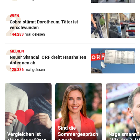
WIEN
Cobra stürmt Dorotheum, Täter ist
verschwunden
144.289
mal gelesen
MEDIEN
Neuer Skandal! ORF dreht Haushalten
Antennen ab
125.336
mal gelesen
Sind die
Vergleichen ist
Sommergespräch
Nagelsmann?