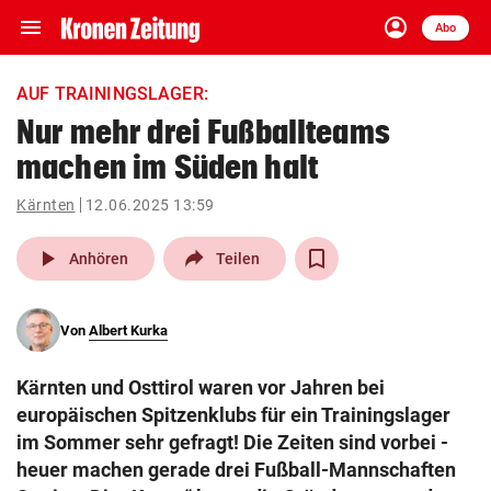
menu
account_circle
Navigation
Anmelden
Abo
close
Schließen
ein-/ausklappen
AUF TRAININGSLAGER:
Abonnieren
Nur mehr drei Fußballteams
machen im Süden halt
account_circle
arrow_right
Anmelden
Kärnten
12.06.2025 13:59
pin_drop
arrow_right
Bundesland auswäh
Wien
play_arrow
Anhören
Teilen
bookmark
Merkliste
Von
Albert Kurka
Suchbegriff
search
Kärnten und Osttirol waren vor Jahren bei
eingeben
europäischen Spitzenklubs für ein Trainingslager
im Sommer sehr gefragt! Die Zeiten sind vorbei -
heuer machen gerade drei Fußball-Mannschaften