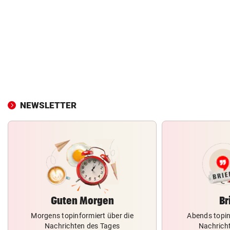
NEWSLETTER
Guten Morgen
Br
Morgens topinformiert über die
Abends topin
Nachrichten des Tages
Nachrich