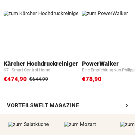
Kärcher Hochdruckreiniger
PowerWalker
K7 - Smart Control Home
Eine Empfehlung von Philip
€474,90
€78,90
€644,99
chevron_right
VORTEILSWELT MAGAZINE