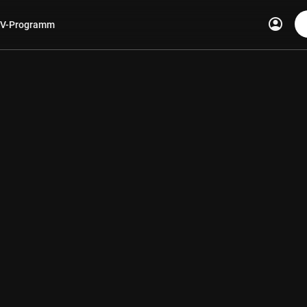
account_circle
V-Programm
len