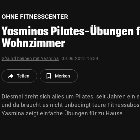
© Krone Multimedia GmbH & Co KG 2026
Muthgasse 2, 1190 Wien
OHNE FITNESSCENTER
Yasminas Pilates-Übungen f
Wohnzimmer
G’sund bleiben mit Yasmina
03.06.2025 16:34
Teilen
Merken
Diesmal dreht sich alles um Pilates, seit Jahren ein
und da braucht es nicht unbedingt teure Fitnessabos
Yasmina zeigt einfache Übungen für zu Hause.