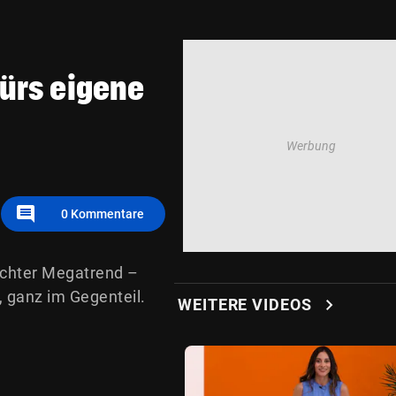
ürs eigene
comment
0
Kommentare
 echter Megatrend –
, ganz im Gegenteil.
chevron_right
WEITERE VIDEOS