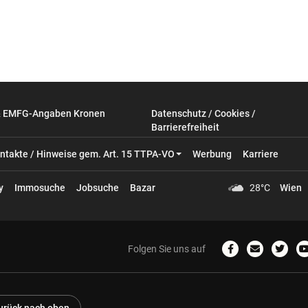
& EMFG-Angaben Kronen
Datenschutz / Cookies /
Barrierefreiheit
ntakte / Hinweise gem. Art. 15 TTPA-VO
Werbung
Karriere
y
Immosuche
Jobsuche
Bazar
28°C
Wien
Folgen Sie uns auf
Zum
Email
Zum
Facebook-
schreiben
Twitter
Profil
Profil
P