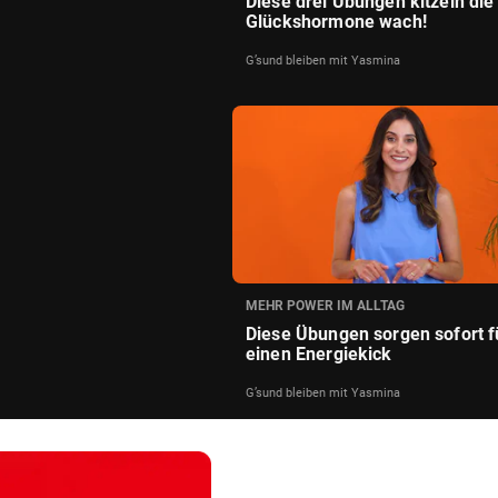
Diese drei Übungen kitzeln die
Glückshormone wach!
G’sund bleiben mit Yasmina
MEHR POWER IM ALLTAG
Diese Übungen sorgen sofort f
einen Energiekick
G’sund bleiben mit Yasmina