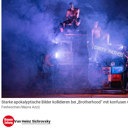
© Krone Multimedia GmbH & Co KG 2026
Muthgasse 2, 1190 Wien
Starke apokalyptische Bilder kollidieren bei „Brotherhood“ mit konfuse
Festwochen/Mayra Azzi)
Von
Heinz Sichrovsky