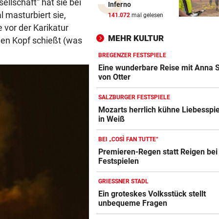
ellschaft“ hat sie bei
Inferno
Trumps Ex-Anwalt ist jetzt s
 masturbiert sie,
141.072
mal gelesen
Justizminister
vor der Karikatur
MEHR KULTUR
den Kopf schießt (was
TRANSFER-ÜBERRASCHUNG
vor ein
Barcelona-Kapitän vor Wech
BREGENZER FESTSPIELE
zum FC Liverpool
Eine wunderbare Reise mit Anna S
von Otter
FEUER IN DEN BERGEN
vor ein
SALZBURGER FESTSPIELE
Waldbrände im Lungau: Kamp
Mozarts herrlich kühne Liebesspi
Heli und Motorsäge
in Weiß
PLÖTZLICH VERSCHWUNDEN
vor 
BEI „COSÌ FAN TUTTE“
Bub (4) von Mann (72) versc
Premieren-Regen statt Reigen bei
und festgehalten
Festspielen
FRAGE DES TAGES
vor 
GRIESSNER STADL
Braucht es strengere Regeln
Ein groteskes Volksstück stellt
E-Scooter-Fahrer?
unbequeme Fragen