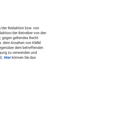
s/der Redaktion bzw. von
daktion/der Betreiber von den
r, gegen geltendes Recht
w. dem Ansehen von KMM
gegenüber dem betreffenden
lgung zu verwenden und
B
).
Hier
können Sie das