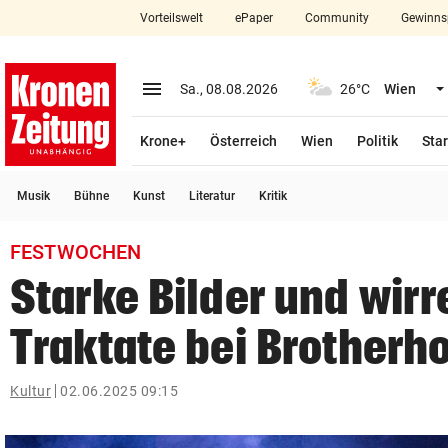
Vorteilswelt
ePaper
Community
Gewinns
close
Schließen
menu
Menü aufklappen
Sa., 08.08.2026
26°C
Wien
Abonnieren
Krone+
Österreich
Wien
Politik
Star
account_circle
arrow_right
Anmelden
Musik
Bühne
Kunst
Literatur
Kritik
pin_drop
arrow_right
Bundesland auswäh
Wien
FESTWOCHEN
bookmark
Merkliste
Starke Bilder und wirr
Traktate bei Brotherh
Suchbegriff
search
eingeben
Kultur
02.06.2025 09:15