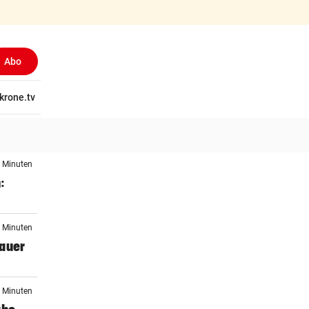
Abo
tschaft
krone.tv
Wissen
Gericht
Kolumnen
Freizeit
Reise
Ti
7 Minuten
:
8 Minuten
rauer
5 Minuten