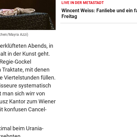
LIVE IN DER METASTADT
„KI LÄSST GRÜSSEN“
vor 
Wincent Weiss: Fanliebe und ein f
Fans lästern über Bikini-Fot
Freitag
von Carmen Geiss
AM HELLLICHTEN TAG
vor 
ochen/Mayra Azzi)
Mann soll 33-Jährige in Wie
erklüfteten Abends, in
vergewaltigt haben
lt in der Kunst geht.
ZU SAISONSTART ZURÜCK?
vor 
 Regie-Gockel
Lamparter meldet sich läche
n Traktate, mit denen
aus der Klinik
 Viertelstunden füllen.
isseure systematisch
 man sich wirr von
usz Kantor zum Wiener
mit konfusen Cancel-
imal beim Urania-
ersehnten