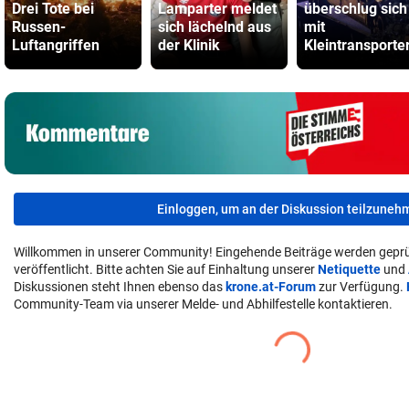
Drei Tote bei
Lamparter meldet
überschlug sich
Russen-
sich lächelnd aus
mit
Luftangriffen
der Klinik
Kleintransporte
Einloggen, um an der Diskussion teilzuneh
Willkommen in unserer Community! Eingehende Beiträge werden geprü
veröffentlicht. Bitte achten Sie auf Einhaltung unserer
Netiquette
und
Diskussionen steht Ihnen ebenso das
krone.at-Forum
zur Verfügung.
Community-Team via unserer Melde- und Abhilfestelle kontaktieren.