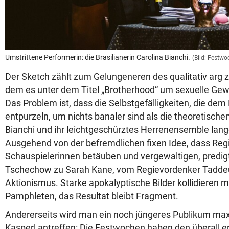
Umstrittene Performerin: die Brasilianerin Carolina Bianchi.
(Bild: Festw
Der Sketch zählt zum Gelungeneren des qualitativ arg z
dem es unter dem Titel „Brotherhood“ um sexuelle Gewa
Das Problem ist, dass die Selbstgefälligkeiten, die dem
entpurzeln, um nichts banaler sind als die theoretische
Bianchi und ihr leichtgeschürztes Herrenensemble lange
Ausgehend von der befremdlichen fixen Idee, dass Reg
Schauspielerinnen betäuben und vergewaltigen, predigt
Tschechow zu Sarah Kane, vom Regievordenker Tadde
Aktionismus. Starke apokalyptische Bilder kollidieren 
Pamphleten, das Resultat bleibt Fragment.
Andererseits wird man ein noch jüngeres Publikum max
Kasperl antreffen: Die Festwochen haben den überall 