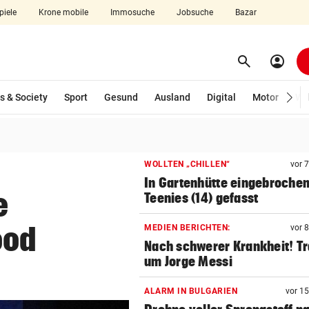
piele
Krone mobile
Immosuche
Jobsuche
Bazar
search
account_circle
Menü aufklappen
Suchen
s & Society
Sport
Gesund
Ausland
Digital
Motor
Wir
len
WOLLTEN „CHILLEN“
vor 
In Gartenhütte eingebrochen
e
Teenies (14) gefasst
ood
MEDIEN BERICHTEN:
vor 
Nach schwerer Krankheit! T
um Jorge Messi
ALARM IN BULGARIEN
vor 1