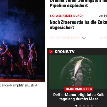
Drohne voller Sprengstoff n
Pipeline explodiert
SKI-ASS ATMET DURCH
vor 1
Nach Zitterpartie ist die Zuk
abgesichert
FLOGEN ÜBER KASERNE
vor 3
Deutschland: Wieder verdäc
Drohnen gesichtet
KRONE.TV
DISKUTIEREN SIE MIT!
vor 3
Wie viel Macht darf Infantin
haben?
AUF WOLKE SIEBEN
vor 3
n Cancel-Pamphleten..
(Bild:
Hamilton zeigt Liebesglück 
TRAUERNDES TIER
Kim Kardashian
Delfin-Mama trägt totes Kalb
tagelang durchs Meer
SEGELN:
vor ein