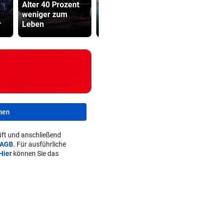
Alter 40 Prozent
Fans lästern über
Bub (4) vo
weniger zum
Bikini-Fotos von
(72) versch
r
Leben
Carmen Geiss
und festge
men
ft und anschließend
AGB
. Für ausführliche
Hier
können Sie das