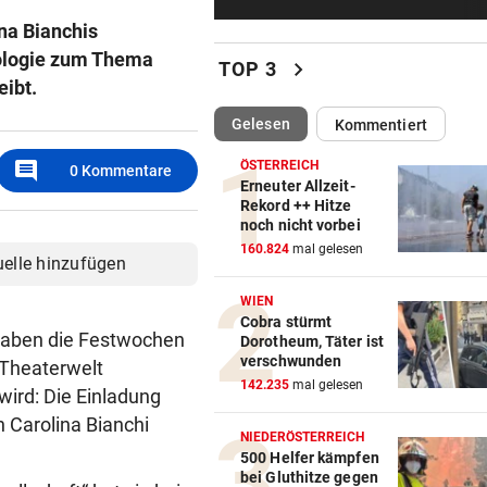
Zwei OeSV-Boote vor Los An
na Bianchis
im Medal Race
iologie zum Thema
chevron_right
TOP 3
eibt.
ÜBERFALL IN MEIDLING
vor ein
Mann stieß 27-Jährige ins
(ausgewählt)
Gelesen
Kommentiert
Gebüsch und würgte sie
comment
ÖSTERREICH
0
Kommentare
NHL-STAR IN GRAZ:
vor ein
Erneuter Allzeit-
Rekord ++ Hitze
„Ich habe selbst zu einem V
noch nicht vorbei
aufgeschaut!“
160.824
mal gelesen
uelle hinzufügen
AUFSTEIGER IM FOKUS
vor ein
WIEN
Austria Lustenau jagt gegen
Cobra stürmt
Bundesliga-Rekord
 haben die Festwochen
Dorotheum, Täter ist
verschwunden
 Theaterwelt
AUF CHINA-MOTORRAD
vor ein
142.235
mal gelesen
ird: Die Einladung
Zurück in der Wüste als erst
n Carolina Bianchi
Werksfahrer
NIEDERÖSTERREICH
500 Helfer kämpfen
bei Gluthitze gegen
UMSTRITTENE BESETZUNG
vor ein