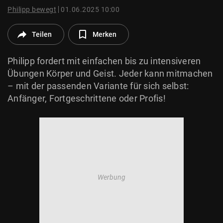
© Krone Multimedia GmbH & Co KG 2026
Philipp bewegt
01.06.2025 10:00
Muthgasse 2, 1190 Wien
Teilen
Merken
Philipp fordert mit einfachen bis zu intensiveren
Übungen Körper und Geist. Jeder kann mitmachen
– mit der passenden Variante für sich selbst:
Anfänger, Fortgeschrittene oder Profis!