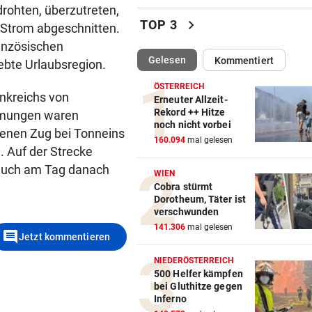
Klubs aus Holland und Italie
drohten, überzutreten,
locken WAC-Goalie
chevron_right
TOP 3
 Strom abgeschnitten.
ranzösischen
BEI BARESI-ABSCHIED
vor 
(ausgewählt)
Gelesen
Kommentiert
ebte Urlaubsregion.
Brasilien-Legende schockt 
mit Mallet-Finger
ÖSTERREICH
nkreichs von
Erneuter Allzeit-
KIND UND PARTNER TOT
vor 
Rekord ++ Hitze
mungen waren
noch nicht vorbei
Traktor-Unglück: Mutter (36
enen Zug bei Tonneins
160.094
mal gelesen
meldet sich zu Wort
. Auf der Strecke
auch am Tag danach
WIEN
STRATEGIE FEHLT
vor 
Cobra stürmt
Schutz vor Drohnen? Österr
Dorotheum, Täter ist
hat keinen Plan
verschwunden
141.306
mal gelesen
comment
Jetzt kommentieren
LÄNDLE-KICKER SIEGEN
vor 
3:1 nach 0:1! Altach dreht De
NIEDERÖSTERREICH
gegen WSG Tirol
500 Helfer kämpfen
bei Gluthitze gegen
Inferno
KRITIK AUS POLITIK
vor 