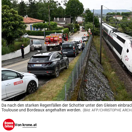
© Krone Multimedia GmbH & Co KG 2026
Muthgasse 2, 1190 Wien
Da nach den starken Regenfällen der Schotter unter den Gleisen einbra
Toulouse und Bordeaux angehalten werden.
(Bild: AFP/CHRISTOPHE ARC
Von
krone.at