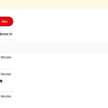
Abo
tschaft
krone.tv
Wissen
Gericht
Kolumnen
Freizeit
Reise
Ti
1 Minuten
1 Minuten
se
1 Minuten