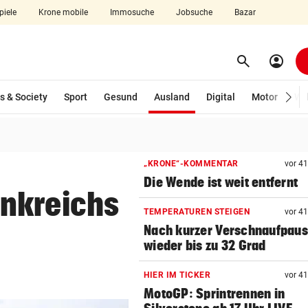
piele
Krone mobile
Immosuche
Jobsuche
Bazar
search
account_circle
Menü aufklappen
Suchen
(ausgewählt)
s & Society
Sport
Gesund
Ausland
Digital
Motor
Wir
len
„KRONE“-KOMMENTAR
vor 4
Die Wende ist weit entfernt
nkreichs
TEMPERATUREN STEIGEN
vor 4
Nach kurzer Verschnaufpau
wieder bis zu 32 Grad
HIER IM TICKER
vor 4
MotoGP: Sprintrennen in