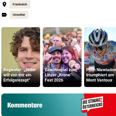
Frankreich
Unwetter
Regiestar: „Jeder
Gewinnspiel zum
Polin Niewiado
will von mir ein
Linzer „Krone“-
triumphiert am
Erfolgsrezept“
Fest 2026
Mont Ventoux