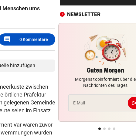
Montenegro 0:3!
rei Menschen ums
NEWSLETTER
UNTER EINER BEDINGUNG
vor 
USA will Blockade von irani
Häfen stoppen
comment
0
Kommentare
2. LIGA – 2. RUNDE
vor 
3:0! Absteiger BW Linz schie
Wacker Innsbruck ab
uelle hinzufügen
Guten Morgen
NACH ELFER-RÜCKNAHME
vor 
Morgens topinformiert über die
Hinterseer über VAR: „Ist ei
Nachrichten des Tages
lmeerküste zwischen
absoluter Skandal!“
e örtliche Präfektur
WEGEN CEUTA-KRISE
vor 
se
lich gelegenen Gemeinde
E-Mail
Spanien kontert: Jetzt
ute seien im Einsatz.
Grenzkontrollen für Italien
ement Var waren zuvor
SONNTAG NOCH IM KASTEN
vor 
rschwemmungen wurden