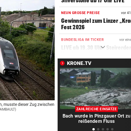
Silverstone ab 17 Uhr LIVE
NEUN GROSSE PREISE
vor 4
Gewinnspiel zum Linzer „Kr
Fest 2026
BUNDESLIGA IM TICKER
vor ein
LIVE ab 19.30 Uhr: Steirerde
Hartberg – Sturm
KRONE.TV
BUNDESLIGA IM TICKER
vor ein
LIVE ab 17 Uhr: GAK gegen Au
Lustenau
SOMMERGEWINNSPIEL 2026
vor 
Wir verlosen 22 x 1
ch, musste dieser Zug zwischen
Getränkekühler für heiße Ta
ZAHLREICHE EINSÄTZE
HAMBAULT)
Bach wurde in Pinzgauer Ort zu
VOLLEYBALL – FRAUEN
vor 
reißendem Fluss
Österreich verliert EM-Test