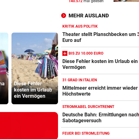
140.572
mal gelesen
Theater stellt Planschbecke
300.000 Euro auf
MEHR AUSLAND
NACH WIEN AUF MYKONOS
vor 
KRITIK AUS POLITIK
Luxus am Meer! Sabalenka
Theater stellt Planschbecken um 
gewährt private Einblicke
Euro auf
BIS ZU 10.000 EURO
„IHR SEID DER HAMMER!“
vor 
Feuerwehr befreite Kalb aus
Diese Fehler kosten im Urlaub ein
Vermögen
misslicher Lage
31 GRAD IN ITALIEN
ma
Diese Fehler
Sager wirkt
Mittelmeer erreicht immer wieder
kosten im Urlaub
Die Wende ist weit
Mütter-Auf
Höchstwerte
ein Vermögen
entfernt
gegen Kanz
STROMKABEL DURCHTRENNT
Deutsche Bahn: Ermittlungen nac
Sabotageversuch
FEUER BEI STROMLEITUNG