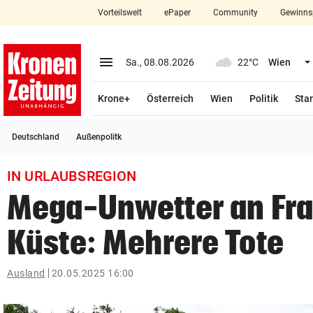
Vorteilswelt
ePaper
Community
Gewinns
close
Schließen
menu
Menü aufklappen
Sa., 08.08.2026
22°C
Wien
Abonnieren
Krone+
Österreich
Wien
Politik
Star
account_circle
arrow_right
Anmelden
Deutschland
Außenpolitk
pin_drop
arrow_right
Bundesland auswäh
Wien
IN URLAUBSREGION
bookmark
Merkliste
Mega-Unwetter an Fra
Küste: Mehrere Tote
Suchbegriff
search
eingeben
Ausland
20.05.2025 16:00