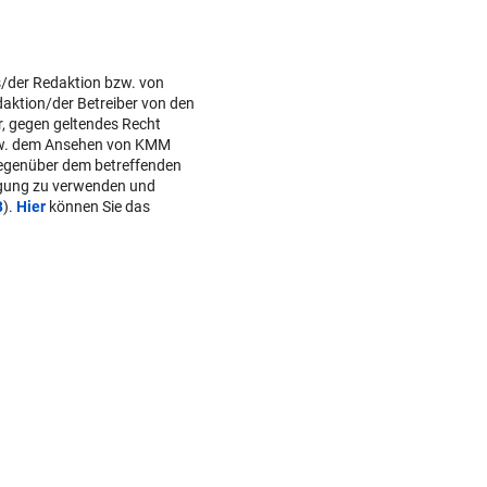
s/der Redaktion bzw. von
daktion/der Betreiber von den
r, gegen geltendes Recht
w. dem Ansehen von KMM
gegenüber dem betreffenden
lgung zu verwenden und
B
).
Hier
können Sie das