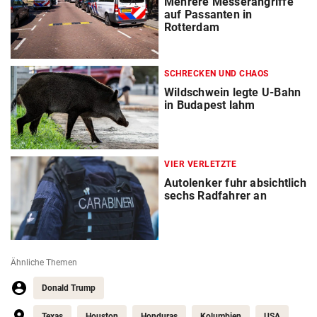
Mehrere Messerangriffe
auf Passanten in
Rotterdam
SCHRECKEN UND CHAOS
Wildschwein legte U-Bahn
in Budapest lahm
VIER VERLETZTE
Autolenker fuhr absichtlich
sechs Radfahrer an
Ähnliche Themen
Donald Trump
Texas
Houston
Honduras
Kolumbien
USA