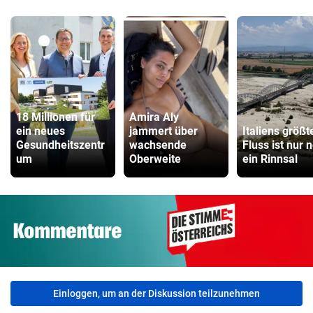
18 Millionen für
Amira Aly
ein neues
jammert über
Italiens größt
Gesundheitszentr
wachsende
Fluss ist nur 
um
Oberweite
ein Rinnsal
Einloggen, um an der Diskussion teilzunehmen