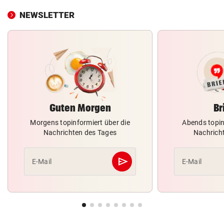
NEWSLETTER
Guten Morgen
Br
Morgens topinformiert über die
Abends topin
Nachrichten des Tages
Nachrich
send
E-Mail
E-Mail
Abschicken