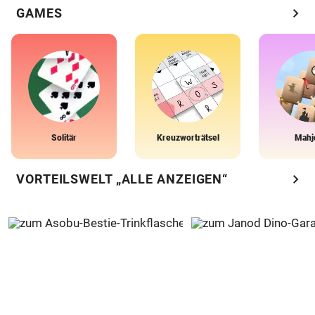
chevron_right
GAMES
Solitär
Kreuzworträtsel
Mahj
chevron_right
VORTEILSWELT „ALLE ANZEIGEN“