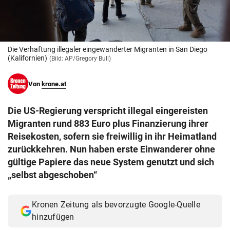
© Krone Multimedia GmbH & Co KG 2026
Muthgasse 2, 1190 Wien
Die Verhaftung illegaler eingewanderter Migranten in San Diego
(Kalifornien)
(Bild: AP/Gregory Bull)
Von
krone.at
Die US-Regierung verspricht illegal eingereisten
Migranten rund 883 Euro plus Finanzierung ihrer
Reisekosten, sofern sie freiwillig in ihr Heimatland
zurückkehren. Nun haben erste Einwanderer ohne
gültige Papiere das neue System genutzt und sich
„selbst abgeschoben“
Kronen Zeitung als bevorzugte Google-Quelle
hinzufügen