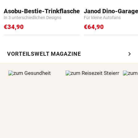
Asobu-Bestie-Trinkflasche
Janod Dino-Garag
In 3 unterschiedlichen Designs
Für kleine Autofans
€34,90
€64,90
chevron_right
VORTEILSWELT MAGAZINE