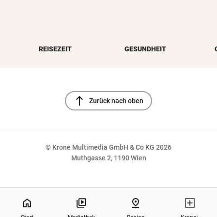
REISEZEIT
GESUNDHEIT
north
Zurück nach oben
© Krone Multimedia GmbH & Co KG 2026
Muthgasse 2, 1190 Wien
NaN%
home
pin_drop