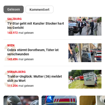
(ausgewählt)
Gelesen
Kommentiert
SALZBURG
TV-Star geht mit Kanzler Stocker hart
ins Gericht
143.972
mal gelesen
WIEN
Cobra stürmt Dorotheum, Täter ist
verschwunden
143.496
mal gelesen
VORARLBERG
Traktor-Unglück: Mutter (36) meldet
sich zu Wort
111.206
mal gelesen