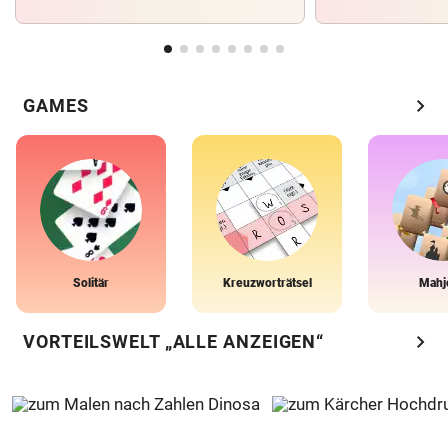
chevron_right
GAMES
Solitär
Kreuzworträtsel
Mahj
chevron_right
VORTEILSWELT „ALLE ANZEIGEN“