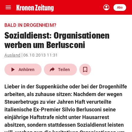
menu
account_circle
Navigation
Anmelden
Abo
close
Schließen
ein-/ausklappen
BALD IN DROGENHEIM?
Abonnieren
Sozialdienst: Organisationen
werben um Berlusconi
account_circle
arrow_right
Anmelden
Ausland
06.10.2013 11:31
pin_drop
arrow_right
Bundesland auswäh
Wien
play_arrow
Anhören
Teilen
bookmark
Merkliste
Lieber in der Suppenküche oder bei der Drogenhilfe
arbeiten, als zuhause sitzen: Nachdem der wegen
Suchbegriff
Steuerbetrugs zu vier Jahren Haft verurteilte
search
eingeben
italienische Ex-Premier Silvio Berlusconi seine
einjährige Haftstrafe nicht unter Hausarrest
absitzen, sondern stattdessen Sozialdienst leisten