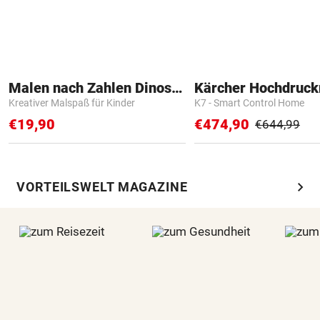
Malen nach Zahlen Dinosaurier
Kärcher Hochdruck
Kreativer Malspaß für Kinder
K7 - Smart Control Home
€19,90
€474,90
€644,99
chevron_right
VORTEILSWELT MAGAZINE