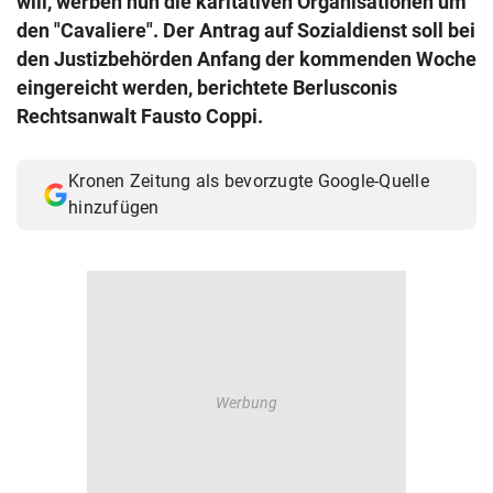
will, werben nun die karitativen Organisationen um
© Krone Multimedia GmbH & Co KG 2026
den "Cavaliere". Der Antrag auf Sozialdienst soll bei
Muthgasse 2, 1190 Wien
den Justizbehörden Anfang der kommenden Woche
eingereicht werden, berichtete Berlusconis
Rechtsanwalt Fausto Coppi.
Kronen Zeitung als bevorzugte Google-Quelle
hinzufügen