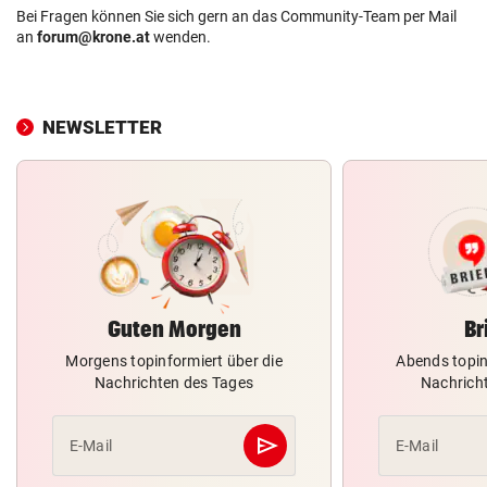
Bei Fragen können Sie sich gern an das Community-Team per Mail
an
forum@krone.at
wenden.
NEWSLETTER
Guten Morgen
Br
Morgens topinformiert über die
Abends topin
Nachrichten des Tages
Nachrich
send
E-Mail
E-Mail
Abschicken