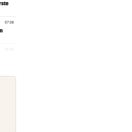
rste
07:08
en
06:46
06:00
 eine
05:58
ell,
Guten Morgen
Morgens topinformiert über die
05:40