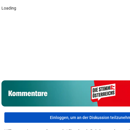
Falscher
GAK-Heimstart:
Das Märchen der
Spendensamml
„Qualität ist eine
deutschen
zog Paar über 
ganz andere!“
Autobauer
Tisch
Einloggen, um an der Diskussion teilzuneh