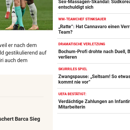
Sex-Massagen-Skandal: Südkore
entschuldigt sich
WM-TEAMCHEF STINKSAUER
„Ratte“: Hat Cannavaro einen Verr
Team?
weil er nach dem
DRAMATISCHE VERLETZUNG
Bochum-Profi drohte nach Duell, B
d gestikulierend auf
verlieren
hiri auch dem
SKURRILES SPIEL
Zwangspause: „Seltsam! So etwa
kommt nie vor“
UEFA BESTÄTIGT:
Verdächtige Zahlungen an Infanti
Mitarbeiterin
schert Barca Sieg