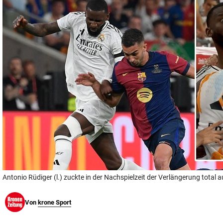
© Krone Multimedia GmbH & Co KG 2026
Muthgasse 2, 1190 Wien
Antonio Rüdiger (l.) zuckte in der Nachspielzeit der Verlängerung total a
Von
krone Sport