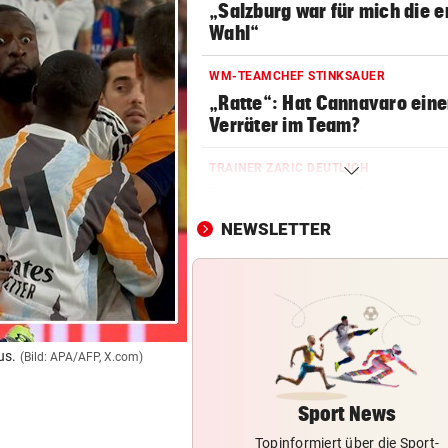
„Salzburg war für mich die e
Wahl“
WM-TEAMCHEF STINKSAUER
„Ratte“: Hat Cannavaro ein
Verräter im Team?
TRAINER ZARIC DEUTLICH
Trotz 3:1 gegen WSG bleibt
Altachern ein Problem
NEWSLETTER
WARTEN AUF DEN SIEG?
GAK-Heimstart: „Qualität ist
ganz andere!“
DRAMATISCHE VERLETZUNG
us.
(Bild: APA/AFP, X.com)
Bochum-Profi drohte nach Du
Bein zu verlieren
Sport News
Topinformiert über die Sport-
SKURRILES SPIEL