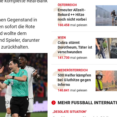
die komplette Real-Bank
ÖSTERREICH
Erneuter Allzeit-
Rekord ++ Hitze
nen Gegenstand in
noch nicht vorbei
160.458
mal gelesen
n sofort die Rote
und wollte dem
WIEN
nd Spieler, darunter
Cobra stürmt
 zurückhalten.
Dorotheum, Täter ist
verschwunden
141.730
mal gelesen
NIEDERÖSTERREICH
500 Helfer kämpfen
bei Gluthitze gegen
Inferno
140.841
mal gelesen
MEHR FUSSBALL INTERNATI
„DESOLATE SITUATION“