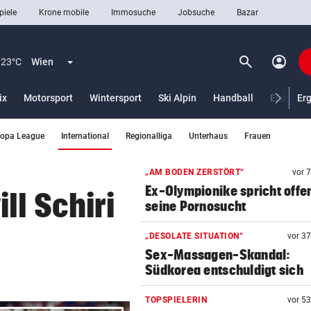
piele
Krone mobile
Immosuche
Jobsuche
Bazar
search
account_circle
Menü aufklappen
Suchen
23°C
Wien
ix
Motorsport
Wintersport
Ski Alpin
Handball
Eishocke
Er
(ausgewählt)
ropa League
International
Regionalliga
Unterhaus
Frauen
len
„AM BODEN ZERSTÖRT“
vor 
Ex-Olympionike spricht offe
ll Schiri
seine Pornosucht
„DESOLATE SITUATION“
vor 3
Sex-Massagen-Skandal:
Südkorea entschuldigt sich
TOPSPIELERIN
vor 5