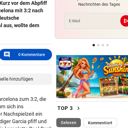
 Kurz vor dem Abpfiff
Nachrichten des Tages
Zwangspause: „Seltsam! So
elona mit 3:2 nach
etwas kommt nie vor“
deutsche
se
E-Mail
al aus, wollte dem
FLUCH DER KARIBIK
Rückschlag kam für „Captai
Colin“ im Zeitfahren
UEFA BESTÄTIGT:
comment
0
Kommentare
Verdächtige Zahlungen an
Infantino-Mitarbeiterin
uelle hinzufügen
arcelona zum 3:2, die
um sich ins
chevron_right
TOP 3
r Nachspielzeit ein
iger Garcia pfiff und
(ausgewählt)
Gelesen
Kommentiert