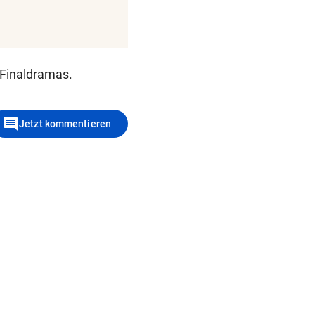
 Finaldramas.
comment
Jetzt kommentieren