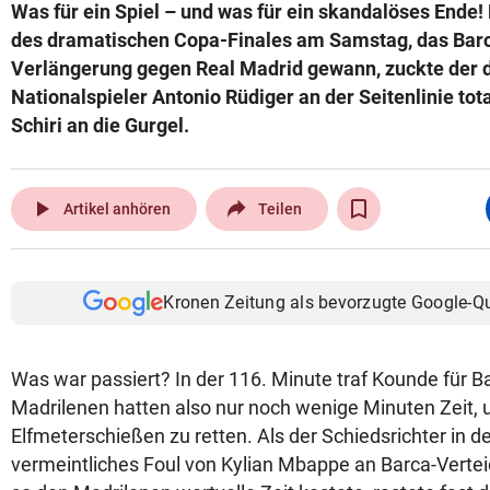
Was für ein Spiel – und was für ein skandalöses Ende!
des dramatischen Copa-Finales am Samstag, das Barc
Verlängerung gegen Real Madrid gewann, zuckte der 
Nationalspieler Antonio Rüdiger an der Seitenlinie tot
Schiri an die Gurgel.
play_arrow
Artikel anhören
Teilen
Kronen Zeitung als bevorzugte Google-Q
Was war passiert? In der 116. Minute traf Kounde für B
Madrilenen hatten also nur noch wenige Minuten Zeit, 
Elfmeterschießen zu retten. Als der Schiedsrichter in de
vermeintliches Foul von Kylian Mbappe an Barca-Verteid