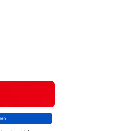
Arzt auf
Verdächtig
er
Schicken Sie uns
Auslandsmission:
Zahlungen 
den
Ihr schönstes
„Südsudan ist
Infantino-
Katzenfoto!
vergessen“
Mitarbeiter
men