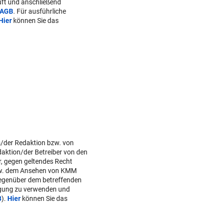
ft und anschließend
AGB
. Für ausführliche
Hier
können Sie das
s/der Redaktion bzw. von
daktion/der Betreiber von den
r, gegen geltendes Recht
w. dem Ansehen von KMM
gegenüber dem betreffenden
lgung zu verwenden und
B
).
Hier
können Sie das