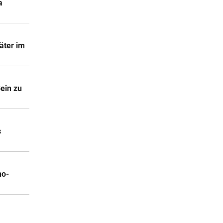
a
äter im
ein zu
s
no-