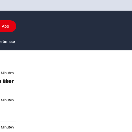
Abo
y
gebnisse
US-Sport
7 Minuten
n über
7 Minuten
3 Minuten