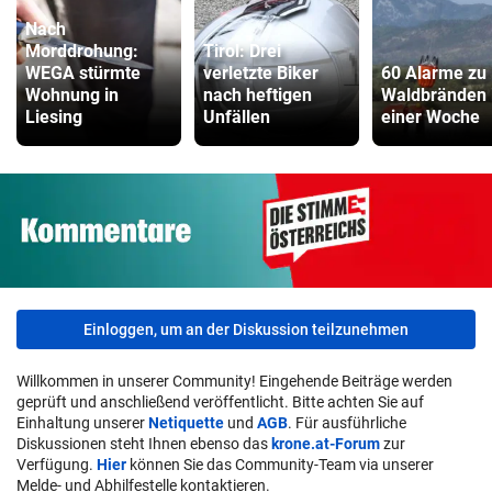
Nach
Morddrohung:
Tirol: Drei
WEGA stürmte
verletzte Biker
60 Alarme zu
Wohnung in
nach heftigen
Waldbränden 
Liesing
Unfällen
einer Woche
Einloggen, um an der Diskussion teilzunehmen
Willkommen in unserer Community! Eingehende Beiträge werden
geprüft und anschließend veröffentlicht. Bitte achten Sie auf
Einhaltung unserer
Netiquette
und
AGB
. Für ausführliche
Diskussionen steht Ihnen ebenso das
krone.at-Forum
zur
Verfügung.
Hier
können Sie das Community-Team via unserer
Melde- und Abhilfestelle kontaktieren.