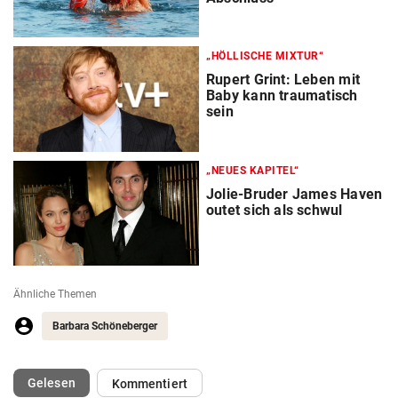
„HÖLLISCHE MIXTUR“
Rupert Grint: Leben mit
Baby kann traumatisch
sein
„NEUES KAPITEL“
Jolie-Bruder James Haven
outet sich als schwul
Ähnliche Themen
Barbara Schöneberger
(ausgewählt)
Gelesen
Kommentiert