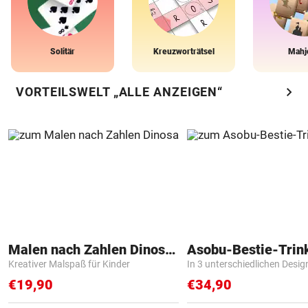
Solitär
Kreuzworträtsel
Mahj
chevron_right
VORTEILSWELT „ALLE ANZEIGEN“
Malen nach Zahlen Dinosaurier
Asobu-Bestie-Trin
Kreativer Malspaß für Kinder
In 3 unterschiedlichen Desig
€19,90
€34,90