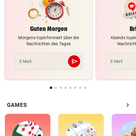
Guten Morgen
Br
Morgens topinformiert über die
Abends topin
Nachrichten des Tages
Nachrich
send
E-Mail
E-Mail
Abschicken
chevron_right
GAMES