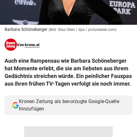
© Krone Multimedia GmbH & Co KG 2026
Muthgasse 2, 1190 Wien
Barbara Schöneberger
(Bild: Silas Stein / dpa / picturedesk.com)
Von
krone.at
Auch eine Rampensau wie Barbara Schöneberger
hat Momente erlebt, die sie am liebsten aus ihrem
Gedächtnis streichen würde. Ein peinlicher Fauxpas
aus ihren frühen TV-Tagen verfolgt sie noch immer.
Kronen Zeitung als bevorzugte Google-Quelle
hinzufügen