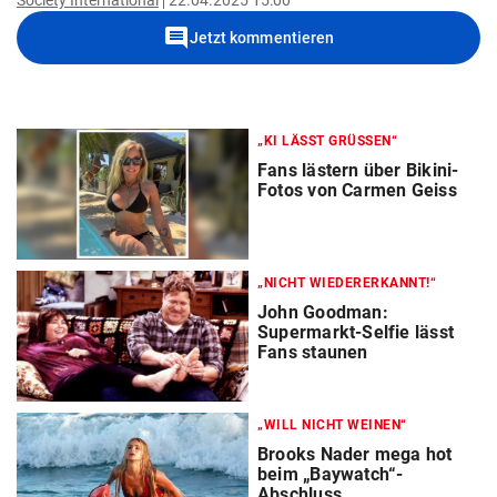
Society International
22.04.2025 15:00
comment
Jetzt kommentieren
„KI LÄSST GRÜSSEN“
Fans lästern über Bikini-
Fotos von Carmen Geiss
„NICHT WIEDERERKANNT!“
John Goodman:
Supermarkt-Selfie lässt
Fans staunen
„WILL NICHT WEINEN“
Brooks Nader mega hot
beim „Baywatch“-
Abschluss