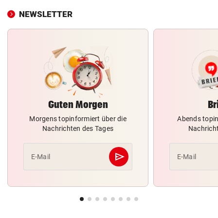
NEWSLETTER
Guten Morgen
Br
Morgens topinformiert über die
Abends topin
Nachrichten des Tages
Nachrich
send
E-Mail
E-Mail
Abschicken