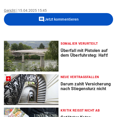
Gericht
15.04.2025 15:45
comment
Jetzt kommentieren
SOMALIER VERURTEILT
Überfall mit Pistolen auf
dem Überfuhrsteg: Haft!
NEUE VERTRAGSFALLEN
Darum zahlt Versicherung
nach Stiegensturz nicht
KRITIK REISST NICHT AB