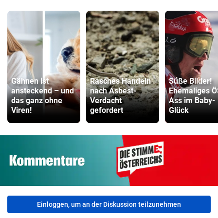
Gähnen ist
Rasches Handeln
Süße Bilder!
ansteckend – und
nach Asbest-
Ehemaliges Ö
das ganz ohne
Verdacht
Ass im Baby-
Viren!
gefordert
Glück
Einloggen, um an der Diskussion teilzunehmen