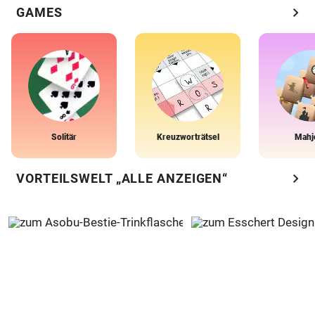
chevron_right
GAMES
Solitär
Kreuzworträtsel
Mahj
chevron_right
VORTEILSWELT „ALLE ANZEIGEN“