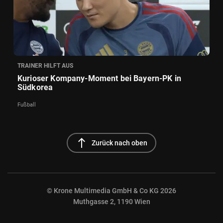
TRAINER HILFT AUS
Kurioser Kompany-Moment bei Bayern-PK in
Südkorea
Fußball
north
Zurück nach oben
© Krone Multimedia GmbH & Co KG 2026
Muthgasse 2, 1190 Wien