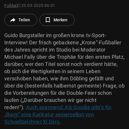
© Krone Multimedia GmbH & Co KG 2026
Fußball
23.03.2025 06:31
Muthgasse 2, 1190 Wien
Teilen
Merken
Guido Burgstaller im großen krone.tv-Sport-
Interview! Der frisch gebackene „Krone“-Fußballer
des Jahres spricht im Studio bei Moderator
Michael Fally über die Trophäe für den ersten Platz,
darüber, wer den Titel sonst noch verdient hätte,
ob sich die Wertigkeiten in seinem Leben
verschoben haben, wie ihm Döbling gefällt und
über die (bestenfalls halbernst gemeinte) Frage, ob
die Vorbereitungen für die Double-Feier schon
laufen („Darüber brauchen wir gar nicht
reden!“).
Auch spannend: Als Goodie gibt‘s für
„Burgi“ eine Karikatur seinerselbst von
Schnellzeichner Xi Ding
.