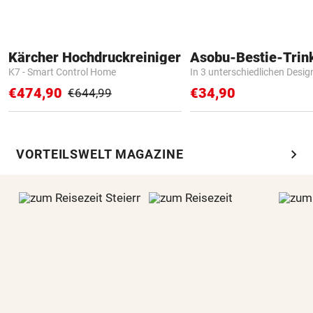
Kärcher Hochdruckreiniger
Asobu-Bestie-Trin
K7 - Smart Control Home
In 3 unterschiedlichen Desig
€474,90
€34,90
€644,99
chevron_right
VORTEILSWELT MAGAZINE