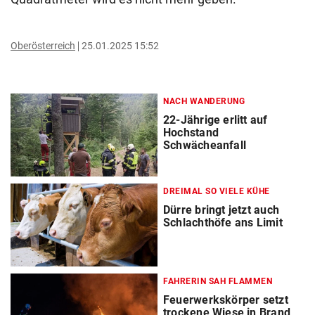
Oberösterreich
25.01.2025 15:52
NACH WANDERUNG
22-Jährige erlitt auf
Hochstand
Schwächeanfall
DREIMAL SO VIELE KÜHE
Dürre bringt jetzt auch
Schlachthöfe ans Limit
FAHRERIN SAH FLAMMEN
Feuerwerkskörper setzt
trockene Wiese in Brand