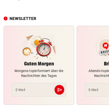
NEWSLETTER
Guten Morgen
Br
Morgens topinformiert über die
Abends topin
Nachrichten des Tages
Nachrich
send
E-Mail
E-Mail
Abschicken