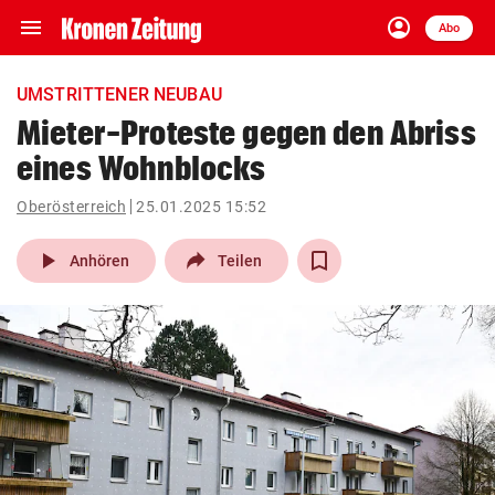
menu
account_circle
Navigation
Anmelden
Abo
close
Schließen
ein-/ausklappen
UMSTRITTENER NEUBAU
Abonnieren
Mieter-Proteste gegen den Abriss
eines Wohnblocks
account_circle
arrow_right
Anmelden
Oberösterreich
25.01.2025 15:52
pin_drop
arrow_right
Bundesland auswäh
Wien
play_arrow
Anhören
Teilen
bookmark
Merkliste
Suchbegriff
search
eingeben