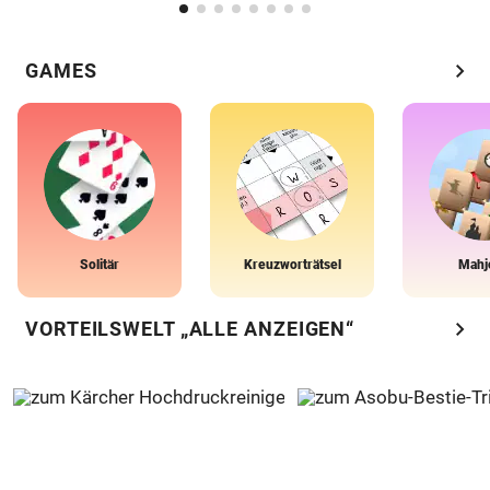
chevron_right
GAMES
Solitär
Kreuzworträtsel
Mahj
chevron_right
VORTEILSWELT „ALLE ANZEIGEN“