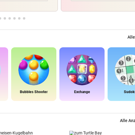
Alle
Bubbles Shooter
Exchange
Sudok
Alle An