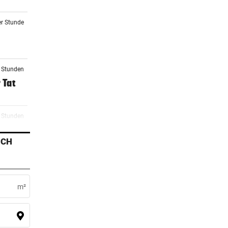
er Stunde
2 Stunden
 Tat
3 Stunden
zu
ICH
4 Stunden
og
m²
5 Stunden
eit