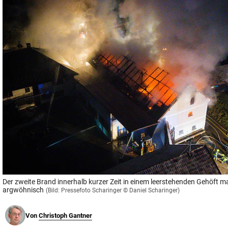
© Krone Multimedia GmbH & Co KG 2026
Muthgasse 2, 1190 Wien
Der zweite Brand innerhalb kurzer Zeit in einem leerstehenden Gehöft m
argwöhnisch
(Bild: Pressefoto Scharinger © Daniel Scharinger)
Von
Christoph Gantner