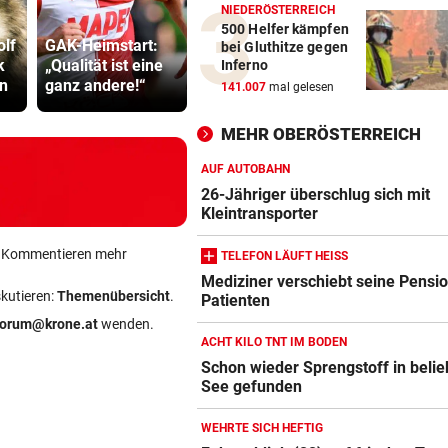
NIEDERÖSTERREICH
Richter aus Zug
Brand am
500 Helfer kämpfen
olf
GAK-Heimstart:
geworfen: „Kein
Gardasee: 
bei Gluthitze gegen
k
„Qualität ist eine
Anspruch auf
geräumt, U
Inferno
n
ganz andere!“
Sitz“
fliehen
141.007
mal gelesen
MEHR OBERÖSTERREICH
AUF AUTOBAHN
26-Jähriger überschlug sich mit
Kleintransporter
ein Kommentieren mehr
TELEFON LÄUFT HEISS
Mediziner verschiebt seine Pensio
skutieren:
Themenübersicht
.
Patienten
forum@krone.at
wenden.
ACHT KILO TNT IM BODEN
Schon wieder Sprengstoff in beli
See gefunden
WEHRTE SICH HEFTIG