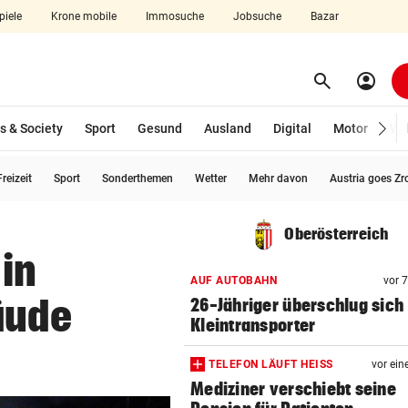
piele
Krone mobile
Immosuche
Jobsuche
Bazar
search
account_circle
Menü aufklappen
Suchen
s & Society
Sport
Gesund
Ausland
Digital
Motor
Wir
reizeit
Sport
Sonderthemen
Wetter
Mehr davon
Austria goes Zr
len
Oberösterreich
in
AUF AUTOBAHN
vor 
äude
26-Jähriger überschlug sich
Kleintransporter
TELEFON LÄUFT HEISS
vor ein
Mediziner verschiebt seine