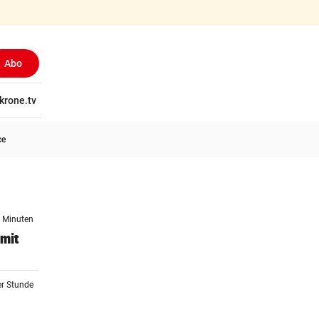
Abo
tschaft
krone.tv
Wissen
Gericht
Kolumnen
Freizeit
Reise
Ti
ce
7 Minuten
 mit
er Stunde