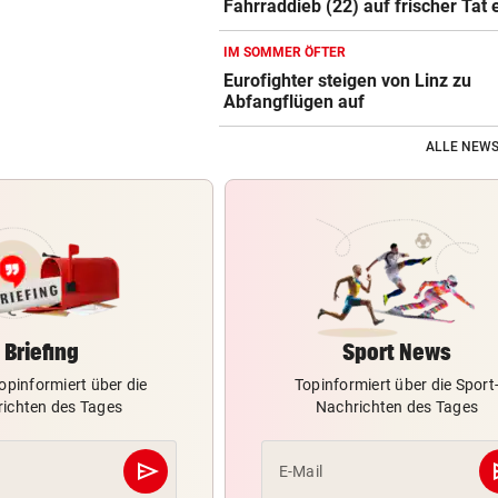
Fahrraddieb (22) auf frischer Tat 
IM SOMMER ÖFTER
Eurofighter steigen von Linz zu
Abfangflügen auf
ALLE NEWS
Briefing
Sport News
opinformiert über die
Topinformiert über die Sport
ichten des Tages
Nachrichten des Tages
send
s
E-Mail
Abschicken