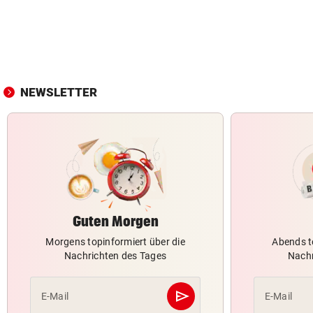
NEWSLETTER
Guten Morgen
Morgens topinformiert über die
Abends t
Nachrichten des Tages
Nachr
send
E-Mail
E-Mail
Abschicken