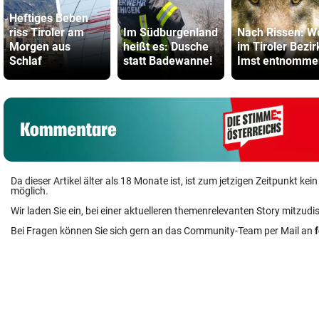
Heftiges Beben
riss Tiroler am
Im Südburgenland
Nach Rissen: W
Morgen aus
heißt es: Dusche
im Tiroler Bezir
Schlaf
statt Badewanne!
Imst entnomme
Da dieser Artikel älter als 18 Monate ist, ist zum jetzigen Zeitpunkt k
möglich.
Wir laden Sie ein, bei einer aktuelleren themenrelevanten Story mitzudi
Bei Fragen können Sie sich gern an das Community-Team per Mail an