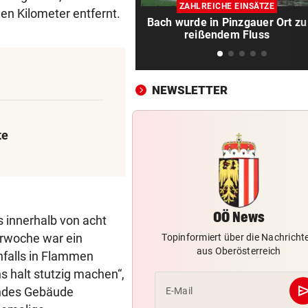
Dreijähriger Bub wurde aus
ZAHLREICHE EINSÄTZE
en Kilometer entfernt.
heißem Auto gerettet
Bach wurde in Pinzgauer Ort zu
reißendem Fluss
ZANK WÄHREND FERIEN
vor 1
Geschwister: Warum jetzt so 
die Fetzen fliegen
NEWSLETTER
JUGENDLICHE ALS OPFER
vor 2
Penisbilder verschickt: So
te
reagierten die Vereine
ABER KEIN MORDVERSUCH
vor 2
Messerstecher muss für zwe
Jahre ins Gefängnis
OÖ News
 innerhalb von acht
orwoche war ein
REKORDMONAT FÜR RETTER
vor 2
Topinformiert über die Nachricht
aus Oberösterreich
Seit Wochen kein einziger T
falls in Flammen
ohne Bergeinsatz
s halt stutzig machen“,
se
endes Gebäude
E-Mail
ERHÖHTE WERTE:
vor 