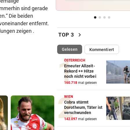
hemalige
Der nächste Badesee muss j
immerhin sind gerade
geschlossen werden
n.“ Die beiden
voneinander entfernt.
OBERÖSTERREICH
vor 
lungen zeigen .
„Wer will mich?“: Diese Tier
chevron_right
TOP 3
haben kein Zuhause
(ausgewählt)
Gelesen
Kommentiert
FEUERWEHR-AUSSTATTER
vor 
Waldbrände „befeuern“ das
ÖSTERREICH
Geschäft von Rosenbauer
Erneuter Allzeit-
Rekord ++ Hitze
noch nicht vorbei
NEUES MODELL
vor 
160.718
mal gelesen
Regeln bei Deutschkursen w
jetzt verschärft
WIEN
Cobra stürmt
Dorotheum, Täter ist
verschwunden
142.097
mal gelesen