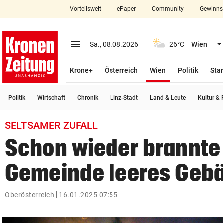
Vorteilswelt
ePaper
Community
Gewinns
close
Schließen
menu
Menü aufklappen
Sa., 08.08.2026
26°C
Wien
Abonnieren
(ausgewählt)
Krone+
Österreich
Wien
Politik
Star
account_circle
arrow_right
Anmelden
Politik
Wirtschaft
Chronik
Linz-Stadt
Land & Leute
Kultur & F
pin_drop
arrow_right
Bundesland auswäh
Wien
SELTSAMER ZUFALL
bookmark
Merkliste
Schon wieder brannte 
Gemeinde leeres Geb
Suchbegriff
search
eingeben
Oberösterreich
16.01.2025 07:55