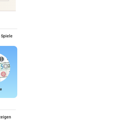
 Spiele
u
Snake
zeigen