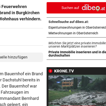
einzig vom Klo
5 Feuerwehren
Suchen auf
brand in Burgkirchen
LANGEWEILE ALS MOTIV
vor 
 Wohnhaus verhindern.
Jugendbande machte auch v
Schnellsuche auf dibeo.at:
Gotteshaus nicht Halt
Eigentumswohnungen in Oberösterreic
in ne
Mietwohnungen in Oberösterreich
NEUN GROSSE PREISE
vor 
Gewinnspiel zum Linzer „Kr
Möchten Sie jetzt eine private Immobilie
Fest 2026
unseren Marktplätzen inserieren?
Private Immobilie inserieren und in di
in neuem Tab öffnen
durchschalten
uelle hinzufügen
2. LIGA – 2. RUNDE
vor 1
3:0! Absteiger BW Linz schie
Wacker Innsbruck ab
KRONE.TV
em Bauernhof ein Brand
FUSSBALL-FANS FEIERN
vor 1
 Dachstuhl bereits in
Hochgefühle dank Comebac
 Der Bauernhof war
eines Kult-Sponsors
0 Fahrzeugen im
 Kommandant Bernhard
SCHLÜSSEL IM PKW
vor 1
ch geleert, ein