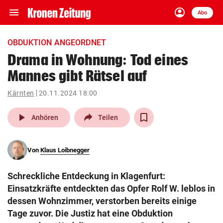
menu
account_circle
Navigation
Anmelden
Abo
close
Schließen
ein-/ausklappen
OBDUKTION ANGEORDNET
Abonnieren
Drama in Wohnung: Tod eines
Mannes gibt Rätsel auf
account_circle
arrow_right
Anmelden
Kärnten
20.11.2024 18:00
pin_drop
arrow_right
Bundesland auswäh
Wien
play_arrow
Anhören
Teilen
bookmark
Merkliste
Von
Klaus Loibnegger
Suchbegriff
search
Schreckliche Entdeckung in Klagenfurt:
eingeben
Einsatzkräfte entdeckten das Opfer Rolf W. leblos in
dessen Wohnzimmer, verstorben bereits einige
Tage zuvor. Die Justiz hat eine Obduktion