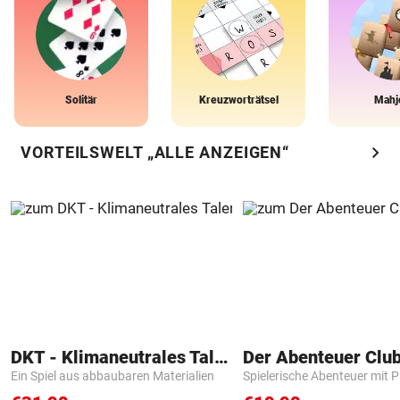
Solitär
Kreuzworträtsel
Mahj
chevron_right
VORTEILSWELT „ALLE ANZEIGEN“
DKT - Klimaneutrales Talent
Der Abenteuer Clu
Ein Spiel aus abbaubaren Materialien
Spielerische Abenteuer mit P