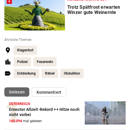
Trotz Spätfrost erwarten
Winzer gute Weinernte
Ähnliche Themen
Klagenfurt
Polizei
Feuerwehr
Entdeckung
Rätsel
Obduktion
(ausgewählt)
Gelesen
Kommentiert
ÖSTERREICH
Erneuter Allzeit-Rekord ++ Hitze noch
nicht vorbei
160.094
mal gelesen