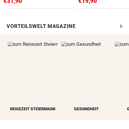
€31,90
€19,90
chevron_right
VORTEILSWELT MAGAZINE
REISEZEIT STEIERMARK
GESUNDHEIT