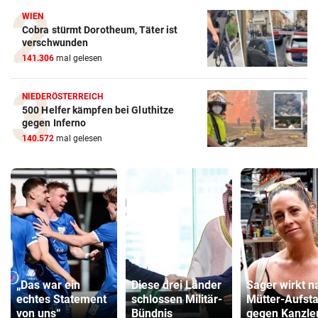
WIEN
Cobra stürmt Dorotheum, Täter ist
verschwunden
141.306
mal gelesen
NIEDERÖSTERREICH
500 Helfer kämpfen bei Gluthitze
gegen Inferno
140.572
mal gelesen
„Das war ein
Diese drei Länder
Sager wirkt n
echtes Statement
schlossen Militär-
Mütter-Aufst
von uns“
Bündnis
gegen Kanzle