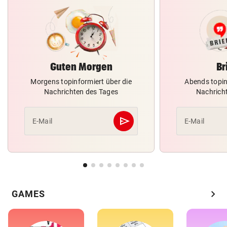
Guten Morgen
Br
Morgens topinformiert über die
Abends topin
Nachrichten des Tages
Nachrich
send
E-Mail
E-Mail
Abschicken
chevron_right
GAMES