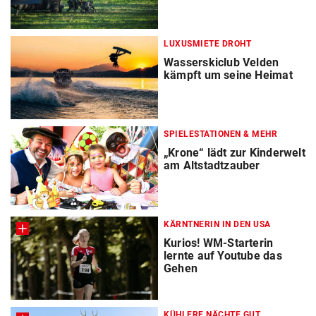
LUXUSMIETE DROHT
Wasserskiclub Velden
kämpft um seine Heimat
SPIELESTATIONEN & MEHR
„Krone“ lädt zur Kinderwelt
am Altstadtzauber
KÄRNTNERIN IN DEN USA
Kurios! WM-Starterin
lernte auf Youtube das
Gehen
KÜHLERE NÄCHTE GUT