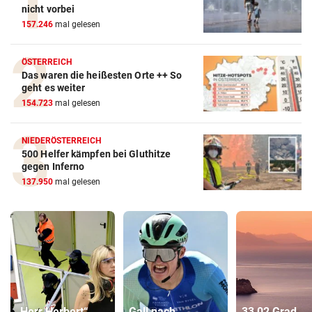
nicht vorbei
157.246
mal gelesen
ÖSTERREICH
Das waren die heißesten Orte ++ So
geht es weiter
154.723
mal gelesen
NIEDERÖSTERREICH
500 Helfer kämpfen bei Gluthitze
gegen Inferno
137.950
mal gelesen
„Herr Herbert“
Gall nach
33,02 Grad