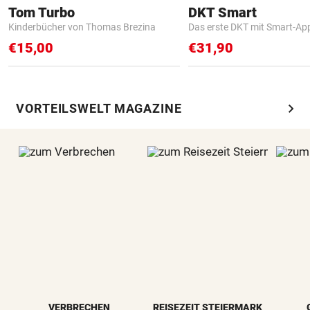
Tom Turbo
DKT Smart
Kinderbücher von Thomas Brezina
Das erste DKT mit Smart-Ap
€15,00
€31,90
chevron_right
VORTEILSWELT MAGAZINE
VERBRECHEN
REISEZEIT STEIERMARK