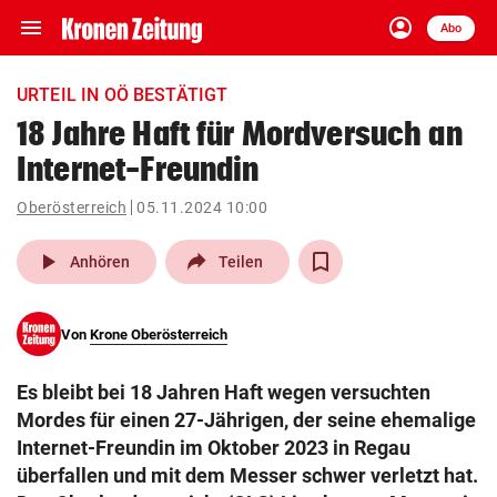
menu
account_circle
Navigation
Anmelden
Abo
close
Schließen
ein-/ausklappen
URTEIL IN OÖ BESTÄTIGT
Abonnieren
18 Jahre Haft für Mordversuch an
Internet-Freundin
account_circle
arrow_right
Anmelden
Oberösterreich
05.11.2024 10:00
pin_drop
arrow_right
Bundesland auswäh
Wien
play_arrow
Anhören
Teilen
bookmark
Merkliste
Von
Krone Oberösterreich
Suchbegriff
search
Es bleibt bei 18 Jahren Haft wegen versuchten
eingeben
Mordes für einen 27-Jährigen, der seine ehemalige
Internet-Freundin im Oktober 2023 in Regau
überfallen und mit dem Messer schwer verletzt hat.