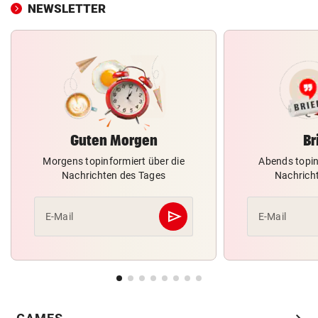
NEWSLETTER
Guten Morgen
Br
Morgens topinformiert über die
Abends topin
Nachrichten des Tages
Nachrich
send
E-Mail
E-Mail
Abschicken