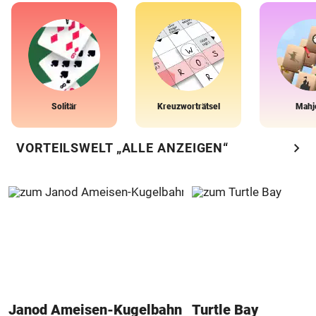
Solitär
Kreuzworträtsel
Mahj
chevron_right
VORTEILSWELT „ALLE ANZEIGEN“
Janod Ameisen-Kugelbahn
Turtle Bay