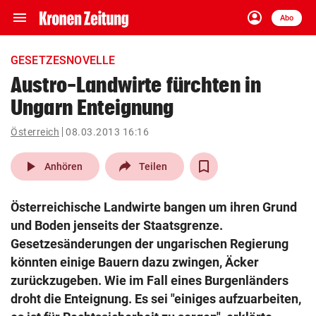
menu
account_circle
Navigation
Anmelden
Abo
close
Schließen
ein-/ausklappen
GESETZESNOVELLE
Abonnieren
Austro-Landwirte fürchten in
Ungarn Enteignung
account_circle
arrow_right
Anmelden
Österreich
08.03.2013 16:16
pin_drop
arrow_right
Bundesland auswäh
Wien
play_arrow
Anhören
Teilen
bookmark
Merkliste
Österreichische Landwirte bangen um ihren Grund
und Boden jenseits der Staatsgrenze.
Suchbegriff
Gesetzesänderungen der ungarischen Regierung
search
eingeben
könnten einige Bauern dazu zwingen, Äcker
zurückzugeben. Wie im Fall eines Burgenländers
droht die Enteignung. Es sei "einiges aufzuarbeiten,