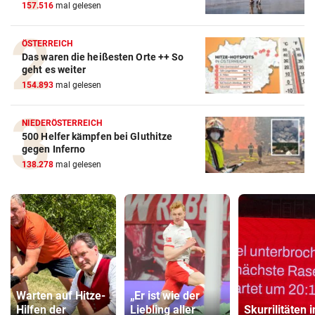
157.516
mal gelesen
ÖSTERREICH
Das waren die heißesten Orte ++ So
geht es weiter
154.893
mal gelesen
NIEDERÖSTERREICH
500 Helfer kämpfen bei Gluthitze
gegen Inferno
138.278
mal gelesen
Warten auf Hitze-
„Er ist wie der
Hilfen der
Liebling aller
Skurrilitäten i