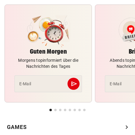
Guten Morgen
Br
Morgens topinformiert über die
Abends topin
Nachrichten des Tages
Nachrich
send
E-Mail
E-Mail
Abschicken
chevron_right
GAMES