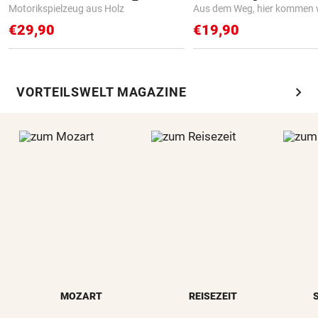
Motorikspielzeug aus Holz
Aus dem Weg, hier kommen w
€29,90
€19,90
chevron_right
VORTEILSWELT MAGAZINE
MOZART
REISEZEIT