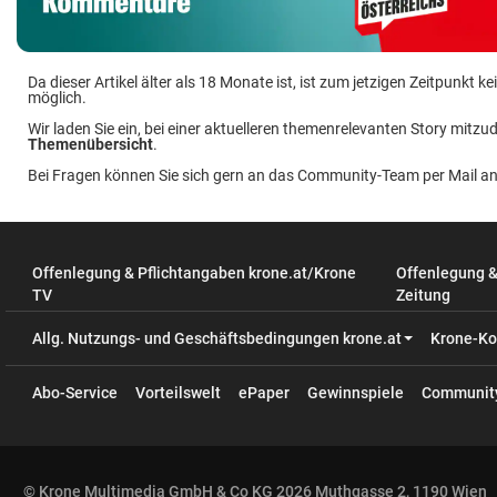
Da dieser Artikel älter als 18 Monate ist, ist zum jetzigen Zeitpunkt
möglich.
Wir laden Sie ein, bei einer aktuelleren themenrelevanten Story mitzud
Themenübersicht
.
Bei Fragen können Sie sich gern an das Community-Team per Mail a
Offenlegung & Pflichtangaben krone.at/Krone
Offenlegung 
TV
Zeitung
Allg. Nutzungs- und Geschäftsbedingungen krone.at
Krone-Ko
Abo-Service
Vorteilswelt
ePaper
Gewinnspiele
Communit
© Krone Multimedia GmbH & Co KG 2026 Muthgasse 2, 1190 Wien