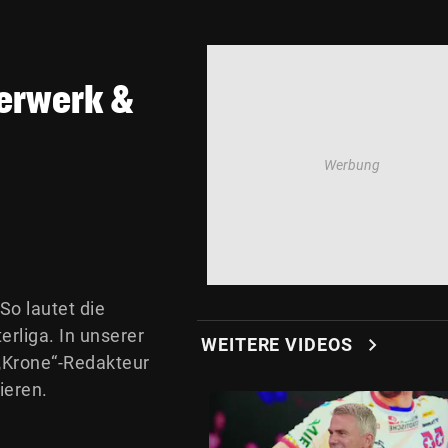
uerwerk &
So lautet die
rliga. In unserer
chevron_right
WEITERE VIDEOS
„Krone“-Redakteur
ieren.