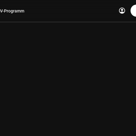
account_circle
V-Programm
len