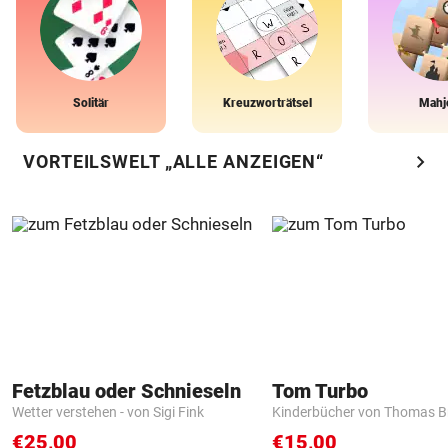
Solitär
Kreuzworträtsel
Mahj
chevron_right
VORTEILSWELT „ALLE ANZEIGEN“
Fetzblau oder Schnieseln
Tom Turbo
Wetter verstehen - von Sigi Fink
Kinderbücher von Thomas B
€25,00
€15,00