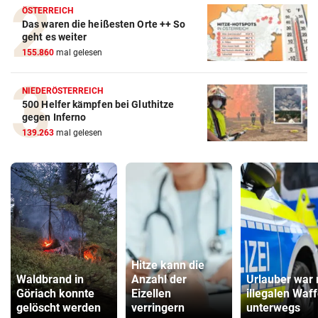
ÖSTERREICH
Das waren die heißesten Orte ++ So
geht es weiter
155.860
mal gelesen
NIEDERÖSTERREICH
500 Helfer kämpfen bei Gluthitze
gegen Inferno
139.263
mal gelesen
Hitze kann die
Waldbrand in
Anzahl der
Urlauber war 
Göriach konnte
Eizellen
illegalen Waf
gelöscht werden
verringern
unterwegs