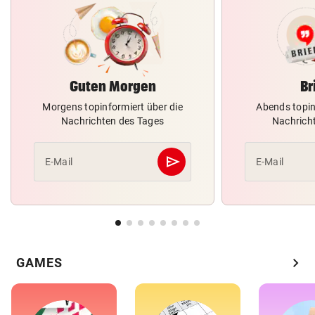
Guten Morgen
Br
Morgens topinformiert über die
Abends topin
Nachrichten des Tages
Nachrich
send
E-Mail
E-Mail
Abschicken
chevron_right
GAMES