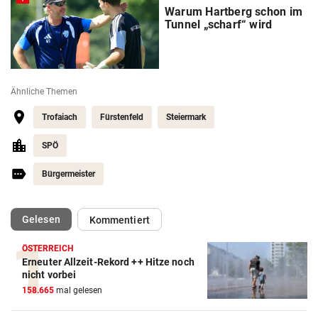
Warum Hartberg schon im
Tunnel „scharf“ wird
Ähnliche Themen
Trofaiach
Fürstenfeld
Steiermark
SPÖ
Bürgermeister
(ausgewählt)
Gelesen
Kommentiert
ÖSTERREICH
Erneuter Allzeit-Rekord ++ Hitze noch
nicht vorbei
158.665
mal gelesen