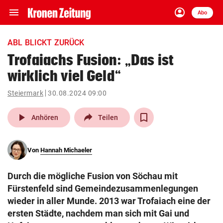
menu
account_circle
Navigation
Anmelden
Abo
close
Schließen
ein-/ausklappen
ABL BLICKT ZURÜCK
Abonnieren
Trofaiachs Fusion: „Das ist
wirklich viel Geld“
account_circle
arrow_right
Anmelden
Steiermark
30.08.2024 09:00
pin_drop
arrow_right
Bundesland auswäh
Wien
play_arrow
Anhören
Teilen
bookmark
Merkliste
Von
Hannah Michaeler
Suchbegriff
search
Durch die mögliche Fusion von Söchau mit
eingeben
Fürstenfeld sind Gemeindezusammenlegungen
wieder in aller Munde. 2013 war Trofaiach eine der
ersten Städte, nachdem man sich mit Gai und