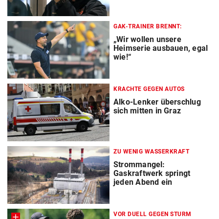
GAK-TRAINER BRENNT:
„Wir wollen unsere
Heimserie ausbauen, egal
wie!“
KRACHTE GEGEN AUTOS
Alko-Lenker überschlug
sich mitten in Graz
ZU WENIG WASSERKRAFT
Strommangel:
Gaskraftwerk springt
jeden Abend ein
VOR DUELL GEGEN STURM