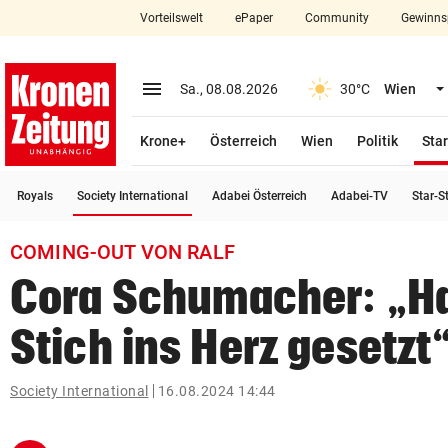
Vorteilswelt
ePaper
Community
Gewinns
close
Schließen
menu
Menü aufklappen
Sa., 08.08.2026
30°C
Wien
Abonnieren
Krone+
Österreich
Wien
Politik
Star
account_circle
arrow_right
Anmelden
(ausgewählt)
Royals
Society International
Adabei Österreich
Adabei-TV
Star-S
pin_drop
arrow_right
Bundesland auswäh
Wien
COMING-OUT VON RALF
bookmark
Merkliste
Cora Schumacher: „Ha
Stich ins Herz gesetzt
Suchbegriff
search
eingeben
Society International
16.08.2024 14:44