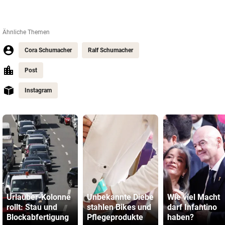
Ähnliche Themen
Cora Schumacher
Ralf Schumacher
Post
Instagram
Urlauber-Kolonne
Unbekannte Diebe
Wie viel Macht
rollt: Stau und
stahlen Bikes und
darf Infantino
Blockabfertigung
Pflegeprodukte
haben?