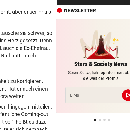
Tödlicher Unfall wurde erst 
Stunden entdeckt
NEWSLETTER
nt, aber er sei ihr als
MOTOGP IM TICKER
vor 4
LIVE: Wer holt den Sieg im Sp
täusche sie schwer, so
von Silverstone?
 ins Herz gesetzt. Denn
, auch die Ex-Ehefrau,
VIER VERLETZTE
vor 4
 Ralf hätte mich
Autolenker fuhr absichtlich 
Radfahrer an
Stars & Society News
Seien Sie täglich topinformiert üb
GROSSER TRIUMPH
vor ein
die Welt der Promis
hkeit zu korrigieren.
SIEG! Felix Gall gewinnt die
n. Hat er auch einen
Burgos-Rundfahrt
se
E-Mail
ora weiter.
RECHT BEI WASSERMANGEL
vor ein
en hingegen mitteilen,
Pool trotz Verbot gefüllt? Da
ffentliche Coming-out
kann teuer werden
t sei“, heißt es dazu
ollte er sich demnach
AUFREGUNG IM NETZ
vor ein