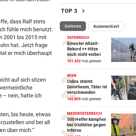
Bikini-Fotos: Jetzt schießt E
chevron_right
TOP 3
Rennfahrerin zurück
ffe, dass Ralf stets
(ausgewählt)
Gelesen
Kommentiert
KRIZ-ZWITTKOVITS
vor ein
Ich fühle mich benutzt.
Ruck-Nachfolgerin: „Es war 
on 2001 bis 2015 mit
ÖSTERREICH
eine Herrenrunde“
Erneuter Allzeit-
ohn hat. Jetzt frage
Rekord ++ Hitze
 Hat er mich überhaupt
noch nicht vorbei
HOT IM BIKINI
vor ein
161.422
mal gelesen
Irina Shayk beeindruckt mit
krassen Bauchmuskeln
WIEN
icht auf sich sitzen
Cobra stürmt
CHANCE AUF 3. TITEL
vor ein
 vermeintliche
Dorotheum, Täter ist
Schwärzler dreht Partie und 
verschwunden
– nein, hatte ich
ins Finale ein
142.805
mal gelesen
MANDATAR ALARMIERT
vor ein
sten, bis heute, etwas
NIEDERÖSTERREICH
Polizisten-Mangel: „Es droht
500 Helfer kämpfen
zustellen und bei all
bei Gluthitze gegen
Kahlschlag!“
en über mich.“
Inferno