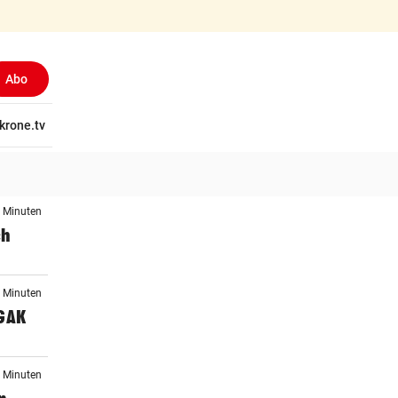
Abo
tschaft
krone.tv
Wissen
Gericht
Kolumnen
Freizeit
Reise
Ti
3 Minuten
ch
8 Minuten
 GAK
0 Minuten