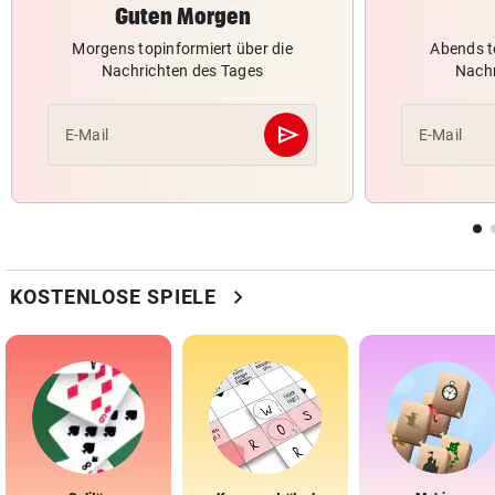
Guten Morgen
Morgens topinformiert über die
Abends t
Nachrichten des Tages
Nachr
send
E-Mail
E-Mail
Abschicken
chevron_right
KOSTENLOSE SPIELE