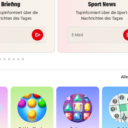
Briefing
Sport News
opinformiert über die
Topinformiert über die Sport
ichten des Tages
Nachrichten des Tages
send
s
E-Mail
Abschicken
Alle