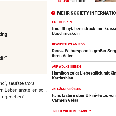
141.498
mal gelesen
INFERNO AM GARDASEE
vor 
Entwarnung nach Brand:
MEHR SOCIETY INTERNATI
Evakuierte dürfen zurück
HOT IM BIKINI
SOMMERCUP 2026 LIVE:
vor 
Irina Shayk beeindruckt mit krass
Hard um Platz drei – Kiel ge
Bauchmuskeln
ting
Luzern im Finale!
BEWUSSTLOS AM POOL
NACH WANDERUNG
vor 
Reese Witherspoon in großer Sor
ihren Vater
22-Jährige erlitt auf Hochst
dir“
Schwächeanfall
AUF WOLKE SIEBEN
Hamilton zeigt Liebesglück mit Ki
Kardashian
nd“, seufzte Cora
„KI LÄSST GRÜSSEN“
m Leben anstellen soll.
Fans lästern über Bikini-Fotos von
 aufgegeben“.
Carmen Geiss
„NICHT WIEDERERKANNT!“