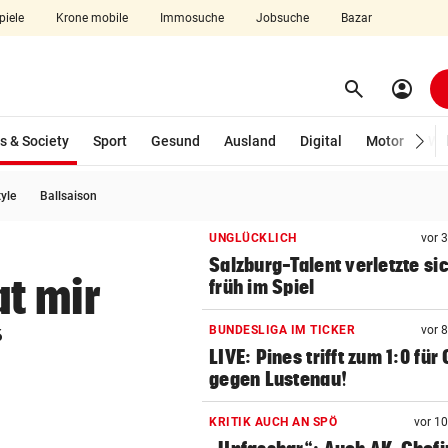
piele
Krone mobile
Immosuche
Jobsuche
Bazar
search
account_circle
Menü aufklappen
Suchen
(ausgewählt)
s & Society
Sport
Gesund
Ausland
Digital
Motor
Wir
tyle
Ballsaison
len
UNGLÜCKLICH
vor 
Salzburg-Talent verletzte si
t mir
früh im Spiel
“
BUNDESLIGA IM TICKER
vor 
LIVE: Pines trifft zum 1:0 für
gegen Lustenau!
KRITIK AUCH AN SPÖ
vor 1