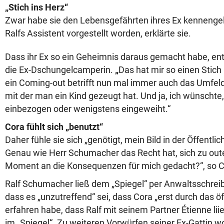
„Stich ins Herz“
Zwar habe sie den Lebensgefährten ihres Ex kennengeler
Ralfs Assistent vorgestellt worden, erklärte sie.
Dass ihr Ex so ein Geheimnis daraus gemacht habe, ent
die Ex-Dschungelcamperin.
„
Das hat mir so einen Stich
ein Coming-out betrifft nun mal immer auch das Umfeld
mit der man ein Kind gezeugt hat. Und ja, ich wünschte,
einbezogen oder wenigstens eingeweiht.“
Cora fühlt sich „benutzt“
Daher fühle sie sich „genötigt, mein Bild in der Öffentlic
Genau wie Herr Schumacher das Recht hat, sich zu oute
Moment an die Konsequenzen für mich gedacht?“, so C
Ralf Schumacher ließ dem „Spiegel“ per Anwaltsschreib
dass es „unzutreffend“ sei, dass Cora „erst durch das ö
erfahren habe, dass Ralf mit seinem Partner Étienne liier
im „Spiegel“. Zu weiteren Vorwürfen seiner Ex-Gattin w