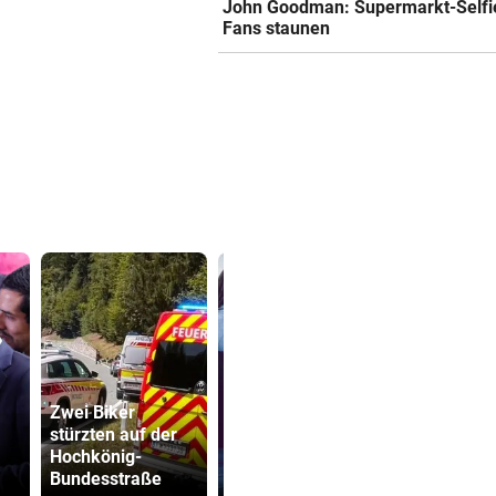
John Goodman: Supermarkt-Selfie
Fans staunen
Zwei Biker
Ruck-
stürzten auf der
Nachfolgeri
Hochkönig-
war halt ei
Bundesstraße
Der Mentor
Herrenrund