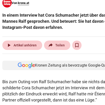
Von
krone.at
© Krone Multimedia GmbH & Co KG 2026
Muthgasse 2, 1190 Wien
In einem Interview hat Cora Schumacher jetzt über da
Mannes Ralf gesprochen. Und beteuert: Sie hat davon 
Instagram-Post davon erfahren.
play_arrow
Artikel anhören
Teilen
Kronen Zeitung als bevorzugte Google-Q
Bis zum Outing von Ralf Schumacher habe sie nichts d
schilderte Cora Schumacher jetzt im Interview mit dem 
plötzlich der Eindruck erweckt wird, Ralf hatte mir Étien
Partner offiziell vorgestellt, dann ist das eine Lüge.“