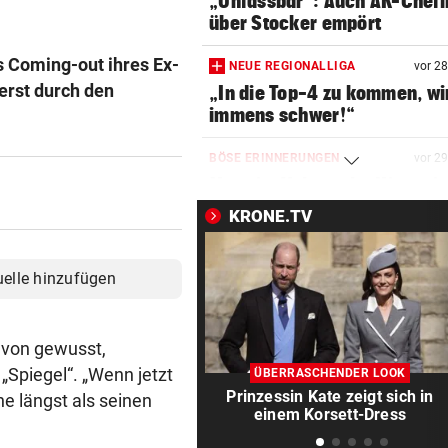
„Unfassbar“: Auch AK-Chefi
über Stocker empört
s Coming-out ihres Ex-
NEUE REGIONALLIGA
vor 2
erst durch den
„In die Top-4 zu kommen, wi
immens schwer!“
BÖSE ERINNERUNGEN
vor 2
Mure im Valsertal: „Hier zeig
Klimawandel“
KRONE.TV
RISKANTES MANÖVER
vor 3
Biker bei Überholversuch au
uelle hinzufügen
L200 verunfallt
HERZOG & CO. IN AKTION
vor 3
avon gewusst,
LIVE: Legendentreffen! Rapi
„Spiegel“. „Wenn jetzt
ÜBERRASCHENDER LOOK
gegen Werder Bremen
Prinzessin Kate zeigt sich in
ne längst als seinen
einem Korsett-Dress
RADFAHRERIN FAND WRACK
vor 3