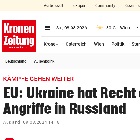
Vorteilswelt
ePaper
Community
Gewinns
close
Schließen
menu
Menü aufklappen
Sa., 08.08.2026
30°C
Wien
Abonnieren
Krone+
Österreich
Wien
Politik
Star
account_circle
arrow_right
Anmelden
Deutschland
Außenpolitk
pin_drop
arrow_right
Bundesland auswäh
Wien
KÄMPFE GEHEN WEITER
bookmark
Merkliste
EU: Ukraine hat Recht
Angriffe in Russland
Suchbegriff
search
eingeben
Ausland
08.08.2024 14:18