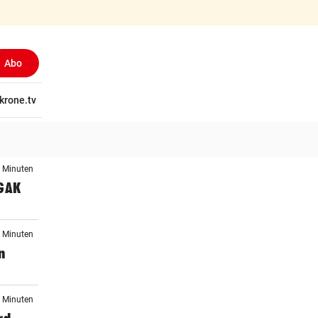
Abo
tschaft
krone.tv
Wissen
Gericht
Kolumnen
Freizeit
Reise
Ti
5 Minuten
 GAK
6 Minuten
n
5 Minuten