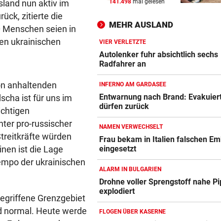
sland nun aktiv im
141.498
mal gelesen
SOMMERCUP 2026 LIVE:
vor ein
ck, zitierte die
Hard um Platz drei – Kiel ge
MEHR AUSLAND
0 Menschen seien in
Luzern im Finale!
en ukrainischen
VIER VERLETZTE
NACH WANDERUNG
vor 
Autolenker fuhr absichtlich sechs
22-Jährige erlitt auf Hochst
Radfahrer an
Schwächeanfall
on anhaltenden
INFERNO AM GARDASEE
AFLE TOP-SPIEL:
vor 
Entwarnung nach Brand: Evakuier
scha ist für uns im
dürfen zurück
LIVE: Vienna Vikings treffen 
ichtigen
Wroclav Panthers
nter pro-russischer
NAMEN VERWECHSELT
Streitkräfte würden
Frau bekam in Italien falschen E
nen ist die Lage
eingesetzt
Tempo der ukrainischen
ALARM IN BULGARIEN
Drohne voller Sprengstoff nahe Pi
explodiert
egriffene Grenzgebiet
d normal. Heute werde
FLOGEN ÜBER KASERNE