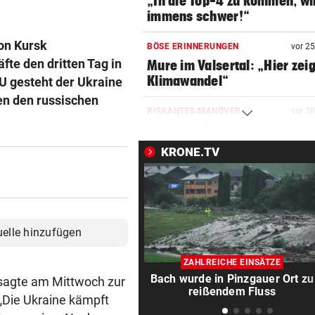
„In die Top-4 zu kommen, wi
immens schwer!“
on Kursk
BÖSE ERINNERUNGEN
vor 2
äfte den dritten Tag in
Mure im Valsertal: „Hier zeig
Klimawandel“
EU gesteht der Ukraine
en den russischen
RISKANTES MANÖVER
vor 3
Biker bei Überholversuch au
L200 verunfallt
KRONE.TV
HERZOG & CO. IN AKTION
vor 3
LIVE: Legendentreffen! Rapi
gegen Werder Bremen
uelle hinzufügen
RADFAHRERIN FAND WRACK
vor 3
Tödlicher Unfall wurde erst 
ZAHLREICHE EINSÄTZE
Stunden entdeckt
Bach wurde in Pinzgauer Ort zu
 sagte am Mittwoch zur
reißendem Fluss
 „Die Ukraine kämpft
MOTOGP IM TICKER
vor 3