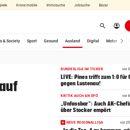
piele
Krone mobile
Immosuche
Jobsuche
Bazar
search
account_circle
Menü aufklappen
Suchen
(ausgewählt)
s & Society
Sport
Gesund
Ausland
Digital
Motor
Wir
len
BUNDESLIGA IM TICKER
vor 
LIVE: Pines trifft zum 1:0 für
 auf
gegen Lustenau!
KRITIK AUCH AN SPÖ
vor 
„Unfassbar“: Auch AK-Chefi
über Stocker empört
NEUE REGIONALLIGA
vor 2