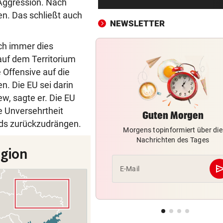
 Aggression. Nach
LIVE: Wer holt den Sieg im Sp
gen. Das schließt auch
von Silverstone?
NEWSLETTER
VIER VERLETZTE
vor 3
uch immer dies
Autolenker fuhr absichtlich 
auf dem Territorium
Radfahrer an
 Offensive auf die
. Die EU sei darin
GROSSER TRIUMPH
vor ein
ew, sagte er. Die EU
SIEG! Felix Gall gewinnt die
Burgos-Rundfahrt
le Unversehrtheit
Guten Morgen
nds zurückzudrängen.
Morgens topinformiert über die
RECHT BEI WASSERMANGEL
vor ein
Nachrichten des Tages
Pool trotz Verbot gefüllt? Da
kann teuer werden
se
E-Mail
AUFREGUNG IM NETZ
vor ein
Bikini-Fotos: Jetzt schießt E
Rennfahrerin zurück
KRIZ-ZWITTKOVITS
vor ein