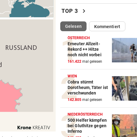
Ruck-Nachfolgerin: „Es war 
chevron_right
TOP 3
eine Herrenrunde“
(ausgewählt)
Gelesen
Kommentiert
HOT IM BIKINI
vor ein
Irina Shayk beeindruckt mit
ÖSTERREICH
krassen Bauchmuskeln
Erneuter Allzeit-
Rekord ++ Hitze
noch nicht vorbei
CHANCE AUF 3. TITEL
vor ein
161.422
mal gelesen
Schwärzler dreht Partie und 
ins Finale ein
WIEN
Cobra stürmt
MANDATAR ALARMIERT
vor ein
Dorotheum, Täter ist
Polizisten-Mangel: „Es droht
verschwunden
Kahlschlag!“
142.805
mal gelesen
INFERNO AM GARDASEE
vor ein
NIEDERÖSTERREICH
Entwarnung nach Brand:
500 Helfer kämpfen
bei Gluthitze gegen
Evakuierte dürfen zurück
Inferno