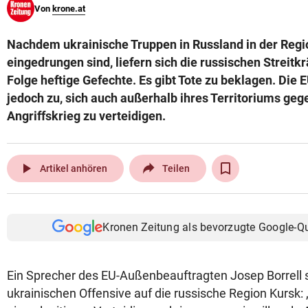
Von
krone.at
© Krone Multimedia GmbH & Co KG 2026
Muthgasse 2, 1190 Wien
Nachdem ukrainische Truppen in Russland in der Regi
eingedrungen sind, liefern sich die russischen Streitkr
Folge heftige Gefechte. Es gibt Tote zu beklagen. Die 
jedoch zu, sich auch außerhalb ihres Territoriums geg
Angriffskrieg zu verteidigen.
play_arrow
Artikel anhören
Teilen
Kronen Zeitung als bevorzugte Google-Q
Ein Sprecher des EU-Außenbeauftragten Josep Borrell
ukrainischen Offensive auf die russische Region Kursk: