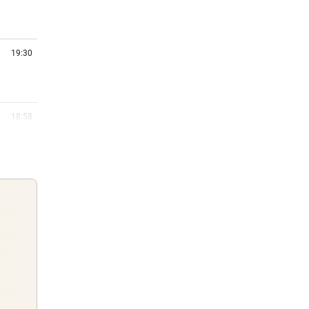
19:30
18:58
mmt an
18:57
mmt
18:36
hne
Guten Morgen
Morgens topinformiert über die
18:21