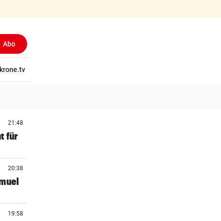
Abo
tschaft
krone.tv
Wissen
Gericht
Kolumnen
Freizeit
Reise
Ti
21:48
t für
20:38
amuel
19:58