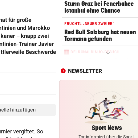
Sturm Graz bei Fenerbahce
Istanbul ohne Chance
hat für große
FRÜCHTL „NEUER ZWEIER“
ntinien und Marokko
Red Bull Salzburg hat neuen
ikaner – knapp zwei
Tormann gefunden
ntinien-Trainer Javier
ittlerweile Beschwerde
BEI RONALDINHO-BESUCH
Nächster Brasilien-Star ko
den Wörthersee
NEWSLETTER
DANK MEGA-ABLÖSE
Ex-Salzburg-Coach überni
Premier-League-Klub
CHAMPIONS-LEAGUE-QUALI
uelle hinzufügen
Darum spielte Sturm Graz o
Brustsponsor
Sport News
nier vergiftet. So
Topinformiert über die Sport-
CHAMPIONS-LEAGUE-QUALI