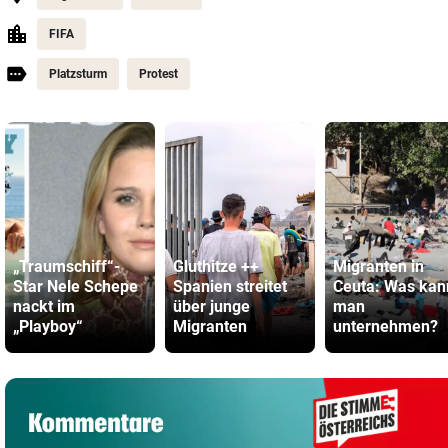
FIFA
Platzsturm
Protest
„Traumschiff“-
Gluthitze ++
Migranten in
Star Nele Schepe
Spanien streitet
Ceuta: Was kan
nackt im
über junge
man
„Playboy“
Migranten
unternehmen?