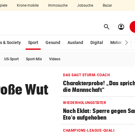
piele
Krone mobile
Immosuche
Jobsuche
Bazar
search
account_circle
Menü aufklappen
Suchen
(ausgewählt)
s & Society
Sport
Gesund
Ausland
Digital
Motor
Wir
US-Sport
Sport-Mix
Videos
len
DAS SAGT STURM-COACH
Charakterprobe! „Das sprich
Große Wut
die Mannschaft“
WIEDERHOLUNGSTÄTER
Nach Eklat: Sperre gegen S
Eto‘o aufgehoben
CHAMPIONS-LEAGUE-QUALI