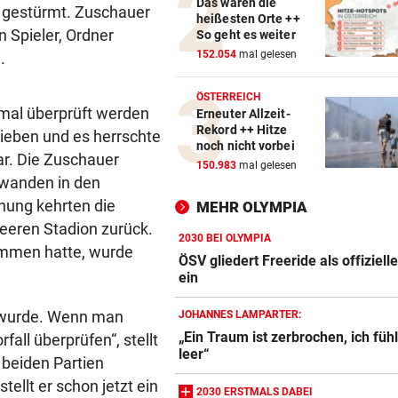
Das waren die
d gestürmt. Zuschauer
heißesten Orte ++
 Spieler, Ordner
So geht es weiter
152.054
mal gelesen
.
ÖSTERREICH
chmal überprüft werden
Erneuter Allzeit-
Rekord ++ Hitze
rieben und es herrschte
noch nicht vorbei
ar. Die Zuschauer
150.983
mal gelesen
hwanden in den
hung kehrten die
MEHR OLYMPIA
leeren Stadion zurück.
2030 BEI OLYMPIA
ommen hatte, wurde
ÖSV gliedert Freeride als offiziell
ein
n wurde. Wenn man
JOHANNES LAMPARTER:
„Ein Traum ist zerbrochen, ich füh
fall überprüfen“, stellt
leer“
 beiden Partien
ellt er schon jetzt ein
2030 ERSTMALS DABEI