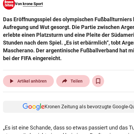
Von
krone Sport
© Krone Multimedia GmbH & Co KG 2026
Muthgasse 2, 1190 Wien
Das Eröffnungsspiel des olympischen Fußballturniers 
Aufregung und Wut gesorgt. Die Partie zwischen Arge
erlebte einen Platzsturm und eine Pleite der Südamer
Stunden nach dem Spiel. „Es ist erbärmlich“, tobt Arge
Mascherano. Der argentinische Fußballverband hat m
bei der FIFA eingereicht.
play_arrow
Artikel anhören
Teilen
Kronen Zeitung als bevorzugte Google-Q
„Es ist eine Schande, dass so etwas passiert und das Tur