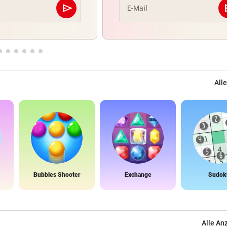
send
s
E-Mail
Abschicken
Alle
Bubbles Shooter
Exchange
Sudok
Alle An