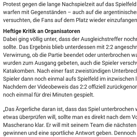
Protest gegen die lange Nachspielzeit auf das Spielfel
warfen mit Gegenständen – auch auf die argentinischen
versuchten, die Fans auf dem Platz wieder einzufangen
Heftige Kritik an Organisatoren
Dabei ging völlig unter, dass der Ausgleichstreffer no
sollte. Das Ergebnis blieb unterdessen mit 2:2 angesch
Verwirrung, ob die Partie beendet oder unterbrochen w
wurden zum Ausgang gebeten, auch die Spieler versc
Katakomben. Nach einer fast zweistündigen Unterbrec
Spieler dann noch einmal aufs Spielfeld im inzwischen 
Nachdem der Videobeweis das 2:2 offiziell zurückgen
noch einmal für drei Minuten gespielt.
„Das Ärgerliche daran ist, dass das Spiel unterbroche
etwas überprüfen will, sollte man es direkt nach dem Vor
Mascherano klar. Er will mit seinem Team die nächsten
gewinnen und eine sportliche Antwort geben. Dennoch st