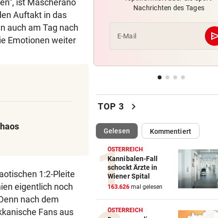
ren“, ist Mascherano
Nachrichten des Tages
Tor-Spektakel! St. Pölten be
en Auftakt in das
Young Boys Bern
enn auch am Tag nach
se
E-Mail
ie Emotionen weiter
ERNÜCHTERNDE BILANZ
„Insgesamt bin ich damit so 
nicht zufrieden!“
COOLER SAISONSTART
Warum 99ers-Trainer bei La
chevron_right
TOP 3
Strada auftreten wollte
Chaos
(ausgewählt)
Gelesen
Kommentiert
ÖSTERREICH
Kannibalen-Fall
schockt Ärzte in
aotischen 1:2-Pleite
Wiener Spital
nien eigentlich noch
163.626
mal gelesen
s. Denn nach dem
kkanische Fans aus
ÖSTERREICH