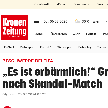
Vorteilswelt
ePaper
Community
Gewinns
close
Schließen
menu
Menü aufklappen
Do., 06.08.2026
30°C
Wien
Abonnieren
Krone+
Österreich
Wien
Politik
Star
account_circle
arrow_right
Anmelden
(ausgewählt)
Fußball
Motorsport
Formel 1
Wintersport
Eishockey
Tennis
pin_drop
arrow_right
Bundesland auswäh
Wien
BESCHWERDE BEI FIFA
bookmark
Merkliste
„Es ist erbärmlich!“ 
nach Skandal-Match
Suchbegriff
search
eingeben
Olympia
25.07.2024 07:25