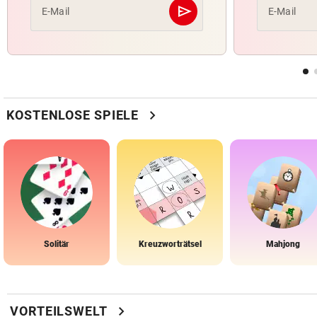
send
E-Mail
E-Mail
Abschicken
chevron_right
KOSTENLOSE SPIELE
Solitär
Kreuzworträtsel
Mahjong
chevron_right
VORTEILSWELT