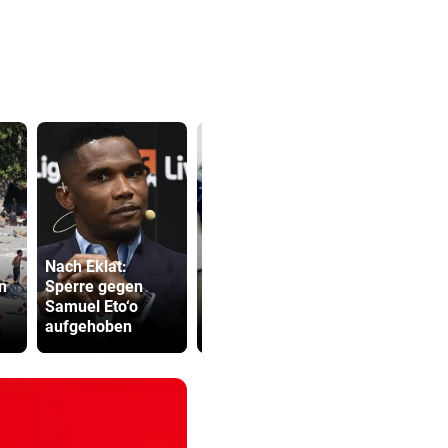
Nach Eklat:
500 Helfer
n
Sperre gegen
Polizei demoliert
kämpfen be
Samuel Eto‘o
bei Einsatz Türen:
Gluthitze g
aufgehoben
Wer zahlt?
Inferno