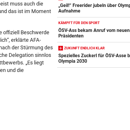
eist muss auch die
„Geil!“ Freerider jubeln über Olym
und das ist im Moment
Aufnahme
KÄMPFT FÜR DEN SPORT
ÖSV-Ass bekam Anruf vom neuen
e offiziell Beschwerde
Präsidenten
ich“, erklärte AFA-
i nach der Stürmung des
ZUKUNFT ENDLICH KLAR
che Delegation sinnlos
Spezielles Zuckerl für ÖSV-Asse b
Olympia 2030
bewerbs. „Es liegt
en und die