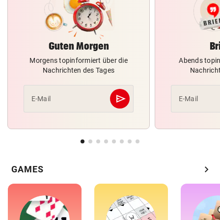
Guten Morgen
Br
Morgens topinformiert über die
Abends topin
Nachrichten des Tages
Nachrich
send
E-Mail
E-Mail
Abschicken
chevron_right
GAMES