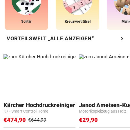
Solitär
Kreuzworträtsel
Mahj
chevron_right
VORTEILSWELT „ALLE ANZEIGEN“
Kärcher Hochdruckreiniger
Janod Ameisen-Ku
K7 - Smart Control Home
Motorikspielzeug aus Holz
€474,90
€29,90
€644,99