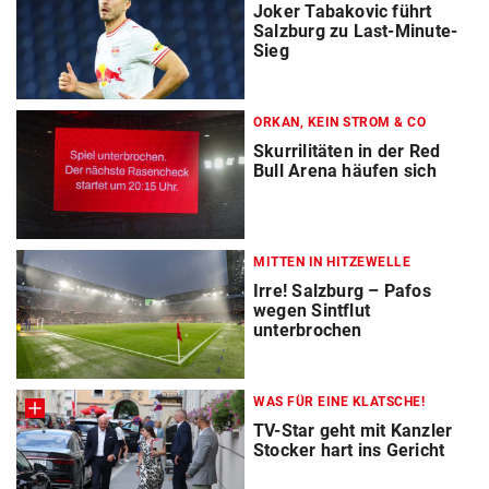
Joker Tabakovic führt
Salzburg zu Last-Minute-
Sieg
ORKAN, KEIN STROM & CO
Skurrilitäten in der Red
Bull Arena häufen sich
MITTEN IN HITZEWELLE
Irre! Salzburg – Pafos
wegen Sintflut
unterbrochen
WAS FÜR EINE KLATSCHE!
TV-Star geht mit Kanzler
Stocker hart ins Gericht