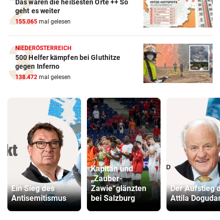
Das waren die heißesten Orte ++ So
geht es weiter
155.065
mal gelesen
NIEDERÖSTERREICH
500 Helfer kämpfen bei Gluthitze
gegen Inferno
138.472
mal gelesen
Kapitän und
„Zauber-
Ein Sieg des
Zawie“glänzten
Der Aufstieg 
Antisemitismus
bei Salzburg
Attila Doguda