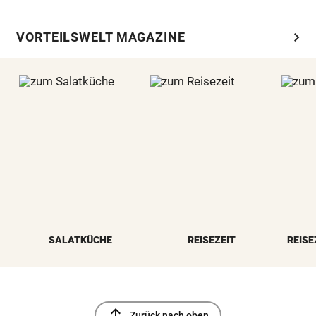
chevron_right
VORTEILSWELT MAGAZINE
SALATKÜCHE
REISEZEIT
REISE
north
Zurück nach oben