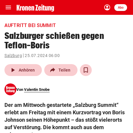
menu
account_circle
Navigation
Anmelden
Abo
close
Schließen
ein-/ausklappen
AUFTRITT BEI SUMMIT
Abonnieren
Salzburger schießen gegen
Teflon-Boris
account_circle
arrow_right
Anmelden
Salzburg
25.07.2024 06:00
pin_drop
arrow_right
Bundesland auswäh
Wien
play_arrow
Anhören
Teilen
bookmark
Merkliste
Von
Valentin Snobe
Suchbegriff
search
Der am Mittwoch gestartete „Salzburg Summit“
eingeben
erlebt am Freitag mit einem Kurzvortrag von Boris
Johnson seinen Höhepunkt – das stößt vielerorts
auf Verstörung. Die kommt auch aus dem