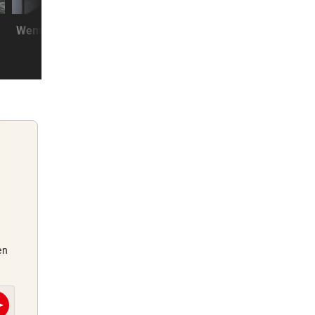
CLOUD, KI & DATEN:
WUT ALS STRATEG
Wem gehört Österreichs digitale
Warum wir lieber S
Zukunft?
suchen als Lösu
5 Stunden
viel
5 Stunden
te
6 Stunden
um
Guten Morgen
6 Stunden
en
Morgens topinformiert über die
Nachrichten des Tages
nd
send
E-Mail
E-
6 Stunden
Abschicken
Abschicken