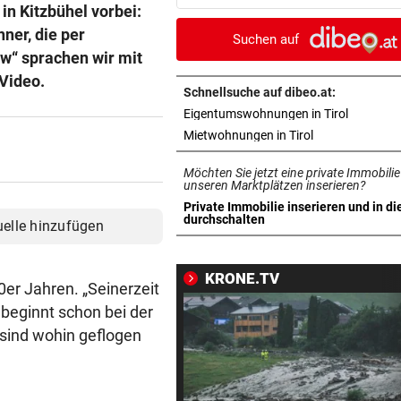
Last-Minute-Sieg
n Kitzbühel vorbei:
ner, die per
Suchen auf
PALÄSTINENSER GETÖTET
vor 
ew“ sprachen wir mit
Erste Anklage gegen Israeli s
 Video.
Gaza-Krieg
Schnellsuche auf dibeo.at:
in neuem 
Eigentumswohnungen in Tirol
STIMMEN ZUM SPIEL
vor 
in neuem Tab ö
Mietwohnungen in Tirol
Sportboss Katzer: „Fahren
Möchten Sie jetzt eine private Immobilie
superhappy nach Hause“
unseren Marktplätzen inserieren?
Private Immobilie inserieren und in di
ORKAN, KEIN STROM & CO
vor 
in neuem Tab öffnen
durchschalten
uelle hinzufügen
Skurrilitäten in der Red Bull
häufen sich
KRONE.TV
0er Jahren. „Seinerzeit
WASSERSPRINGEN
vor 
beginnt schon bei der
Knoll bei EM Achter vom Tur
, sind wohin geflogen
Lotfi auf Rang 12!
SCHON NÄCHSTE SAISON
vor 