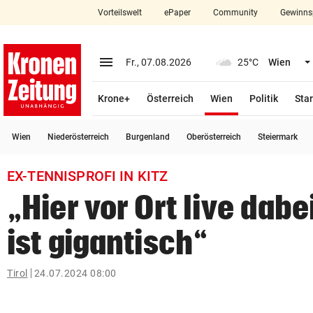
Vorteilswelt
ePaper
Community
Gewinns
close
Schließen
menu
Menü aufklappen
Fr., 07.08.2026
25°C
Wien
Abonnieren
(ausgewählt)
Krone+
Österreich
Wien
Politik
Star
account_circle
arrow_right
Anmelden
Wien
Niederösterreich
Burgenland
Oberösterreich
Steiermark
pin_drop
arrow_right
Bundesland auswäh
Wien
EX-TENNISPROFI IN KITZ
bookmark
Merkliste
„Hier vor Ort live dabe
ist gigantisch“
Suchbegriff
search
eingeben
Tirol
24.07.2024 08:00