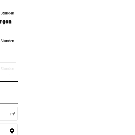
3 Stunden
orgen
3 Stunden
4 Stunden
 macht
4 Stunden
m²
4 Stunden
rg zu