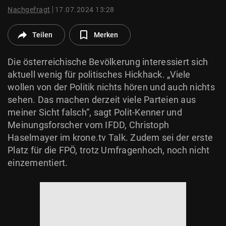
© Krone Multimedia GmbH & Co KG 2026
Nachgefragt
17.07.2024 13:28
Muthgasse 2, 1190 Wien
Teilen
Merken
Die österreichische Bevölkerung interessiert sich
aktuell wenig für politisches Hickhack. „Viele
wollen von der Politik nichts hören und auch nichts
sehen. Das machen derzeit viele Parteien aus
meiner Sicht falsch“, sagt Polit-Kenner und
Meinungsforscher vom IFDD, Christoph
Haselmayer im krone.tv Talk. Zudem sei der erste
Platz für die FPÖ, trotz Umfragenhoch, noch nicht
einzementiert.